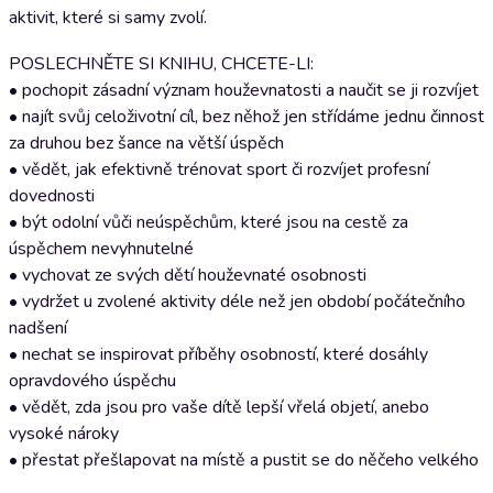
aktivit, které si samy zvolí.
POSLECHNĚTE SI KNIHU, CHCETE-LI:
• pochopit zásadní význam houževnatosti a naučit se ji rozvíjet
• najít svůj celoživotní cíl, bez něhož jen střídáme jednu činnost
za druhou bez šance na větší úspěch
• vědět, jak efektivně trénovat sport či rozvíjet profesní
dovednosti
• být odolní vůči neúspěchům, které jsou na cestě za
úspěchem nevyhnutelné
• vychovat ze svých dětí houževnaté osobnosti
• vydržet u zvolené aktivity déle než jen období počátečního
nadšení
• nechat se inspirovat příběhy osobností, které dosáhly
opravdového úspěchu
• vědět, zda jsou pro vaše dítě lepší vřelá objetí, anebo
vysoké nároky
• přestat přešlapovat na místě a pustit se do něčeho velkého