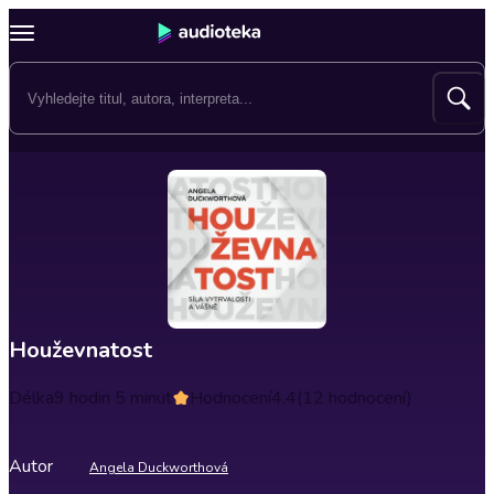
Houževnatost
Délka
9 hodin 5 minut
Hodnocení
4.4
(12 hodnocení)
Autor
Angela Duckworthová