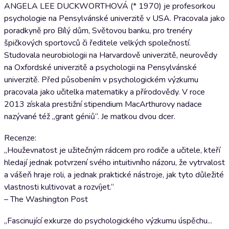
ANGELA LEE DUCKWORTHOVÁ (* 1970) je profesorkou
psychologie na Pensylvánské univerzitě v USA. Pracovala jako
poradkyně pro Bílý dům, Světovou banku, pro trenéry
špičkových sportovců či ředitele velkých společností.
Studovala neurobiologii na Harvardově univerzitě, neurovědy
na Oxfordské univerzitě a psychologii na Pensylvánské
univerzitě. Před působením v psychologickém výzkumu
pracovala jako učitelka matematiky a přírodovědy. V roce
2013 získala prestižní stipendium MacArthurovy nadace
nazývané též „grant géniů“. Je matkou dvou dcer.
Recenze:
„Houževnatost je užitečným rádcem pro rodiče a učitele, kteří
hledají jednak potvrzení svého intuitivního názoru, že vytrvalost
a vášeň hraje roli, a jednak praktické nástroje, jak tyto důležité
vlastnosti kultivovat a rozvíjet.“
– The Washington Post
„Fascinující exkurze do psychologického výzkumu úspěchu...