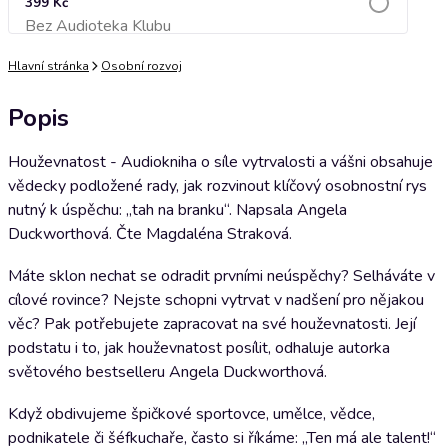
399 Kč
Bez Audioteka Klubu
Přidat do košíku
Hlavní stránka
Osobní rozvoj
Popis
Houževnatost - Audiokniha o síle vytrvalosti a vášni obsahuje
vědecky podložené rady, jak rozvinout klíčový osobnostní rys
nutný k úspěchu: „tah na branku“. Napsala Angela
Duckworthová. Čte Magdaléna Straková.
Máte sklon nechat se odradit prvními neúspěchy? Selháváte v
cílové rovince? Nejste schopni vytrvat v nadšení pro nějakou
věc? Pak potřebujete zapracovat na své houževnatosti. Její
podstatu i to, jak houževnatost posílit, odhaluje autorka
světového bestselleru Angela Duckworthová.
Když obdivujeme špičkové sportovce, umělce, vědce,
podnikatele či šéfkuchaře, často si říkáme: „Ten má ale talent!“