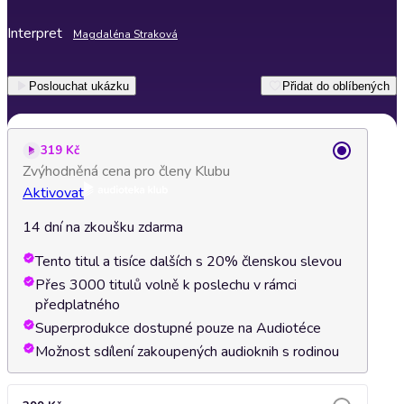
Interpret
Magdaléna Straková
Poslouchat ukázku
Přidat do oblíbených
319 Kč
Zvýhodněná cena pro členy Klubu
Aktivovat
14 dní na zkoušku zdarma
Tento titul a tisíce dalších s 20% členskou slevou
Přes 3000 titulů volně k poslechu v rámci
předplatného
Superprodukce dostupné pouze na Audiotéce
Možnost sdílení zakoupených audioknih s rodinou