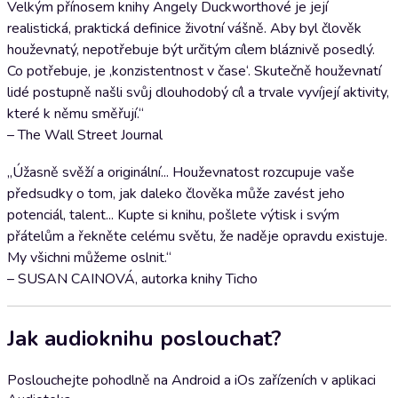
Velkým přínosem knihy Angely Duckworthové je její
realistická, praktická definice životní vášně. Aby byl člověk
houževnatý, nepotřebuje být určitým cílem bláznivě posedlý.
Co potřebuje, je ‚konzistentnost v čase‘. Skutečně houževnatí
lidé postupně našli svůj dlouhodobý cíl a trvale vyvíjejí aktivity,
které k němu směřují.“
– The Wall Street Journal
„Úžasně svěží a originální... Houževnatost rozcupuje vaše
předsudky o tom, jak daleko člověka může zavést jeho
potenciál, talent... Kupte si knihu, pošlete výtisk i svým
přátelům a řekněte celému světu, že naděje opravdu existuje.
My všichni můžeme oslnit.“
– SUSAN CAINOVÁ, autorka knihy Ticho
Jak audioknihu poslouchat?
Poslouchejte pohodlně na Android a iOs zařízeních v aplikaci