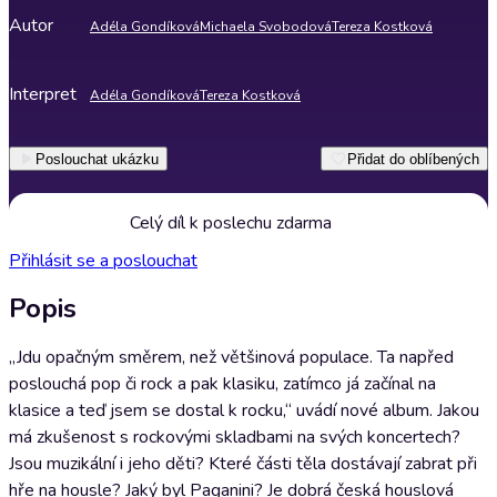
Autor
Adéla Gondíková
Michaela Svobodová
Tereza Kostková
Interpret
Adéla Gondíková
Tereza Kostková
Poslouchat ukázku
Přidat do oblíbených
Celý díl k poslechu zdarma
Přihlásit se a poslouchat
Popis
„Jdu opačným směrem, než většinová populace. Ta napřed
poslouchá pop či rock a pak klasiku, zatímco já začínal na
klasice a teď jsem se dostal k rocku,“ uvádí nové album. Jakou
má zkušenost s rockovými skladbami na svých koncertech?
Jsou muzikální i jeho děti? Které části těla dostávají zabrat při
hře na housle? Jaký byl Paganini? Je dobrá česká houslová