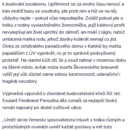
k budování socialismu. Upřímnost se za onoho času nenosí, a
kdo nedrží basu se soudruhy, jde proti nim a hůl se na něj
vždycky najde – pokud včas nepodepíše. Zvlášť pokud jde o
holku z rodiny vyvlastněného živnostníčka, jejíž kádrový profil
nevylepšují ani živel uprchlý do zámoří, ani mukl z lágru, natož
umlácená matka rodu, jehož zbytky kolikrát nemají co jíst.
Dívka ze zchátralého pavlačového domu v Karlíně by mohla
papalášům z ÚV vyprávět, co je to správně podvyživený
proletář. Na vlastní kůži cítí, že ji osud nahnal v mizernou dobu
na šílené místo, avšak múza Josefa Škvoreckého bravurně
vylíčí její vůli zůstat sama sebou: bezmocnosti, udavačství i
tragédii navzdory.
Výjimečná výpověď o chorobné budovatelské křeči 50. let.
Exulant Ferdinand Peroutka dílo označil za nejlepší český
román napsaný po druhé světové válce.
„Umět skrze řemeslo spisovatelství mluvit v tolika různých a
protichůdných rovinách uvnitř každé postavy a mít tuto