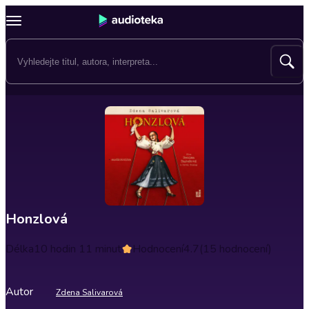
Honzlová
Délka
10 hodin 11 minut
Hodnocení
4.7
(15 hodnocení)
Autor
Zdena Salivarová