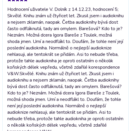
Hodnocení uživatele V. Dolník z 14.12.23, hodnocení 5;
Skvělé. Knihu znám už čtyřicet let. Zkusil jsem i audioknihu
a nejsem zklamán, naopak. Četba audioknihy bývá dost
často odfláknutá, tady ani omylem. Barešová? Kdo to je?
Neznám. Možná dcera Igora Bareše z Toulek, možná
shoda jmen. Umí a neodflákl to. Doufám, že tohle není její
poslední audiokniha. Normálně o nejlepší audioknize
nehlasuji, ale tentokrát se přidám. Asi to nebude třeba,
protože tahle audiokniha je oproti ostatním o několik
koňských délek vepředu, včetně zdařilé korespondence
V&W.
Skvělé. Knihu znám už čtyřicet let. Zkusil jsem i
audioknihu a nejsem zklamán, naopak. Četba audioknihy
bývá dost často odfláknutá, tady ani omylem. Barešová?
Kdo to je? Neznám. Možná dcera Igora Bareše z Toulek,
možná shoda jmen. Umí a neodflákl to. Doufám, že tohle
není její poslední audiokniha. Normálně o nejlepší
audioknize nehlasuji, ale tentokrát se přidám. Asi to
nebude třeba, protože tahle audiokniha je oproti ostatním
o několik koňských délek vepředu, včetně zdařilé