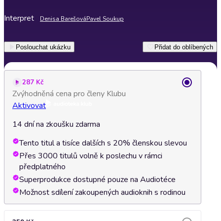
Interpret
Denisa Barešová
Pavel Soukup
Poslouchat ukázku
Přidat do oblíbených
287 Kč
Zvýhodněná cena pro členy Klubu
Aktivovat
14 dní na zkoušku zdarma
Tento titul a tisíce dalších s 20% členskou slevou
Přes 3000 titulů volně k poslechu v rámci
předplatného
Superprodukce dostupné pouze na Audiotéce
Možnost sdílení zakoupených audioknih s rodinou