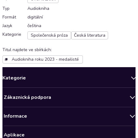
Typ
Audiokniha
Formát
digitální
Jazyk
čeština
Kategorie
Společenská próza
Česká literatura
Titul najdete ve sbírkách
:
Audiokniha roku 2023 - medailisté
Kategorie
Novinky
Zákaznická podpora
Bestsellery měsíce
Obchodní podmínky
Podcasty
Informace
Zásady ochrany osobních údajů
AKCE
Předplatné Audioteka Klub
Audioteka Klub - Obchodní podmínky
Nově v Klubu
Aplikace