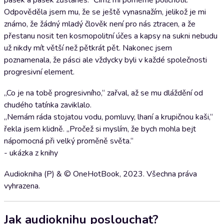
pásek a pásek zůstaneš.“ Čímž mi poměrně polichotil.
Odpověděla jsem mu, že se ještě vynasnažím, jelikož je mi
známo, že žádný mladý člověk není pro nás ztracen, a že
přestanu nosit ten kosmopolitní účes a kapsy na sukni nebudu
už nikdy mít větší než pětkrát pět. Nakonec jsem
poznamenala, že pásci ale vždycky byli v každé společnosti
progresivní element.
„Co je na tobě progresivního,“ zařval, až se mu dláždění od
chudého tatínka zaviklalo.
„Nemám ráda stojatou vodu, pomluvy, lhaní a krupičnou kaši,“
řekla jsem klidně. „Pročež si myslím, že bych mohla bejt
nápomocná při velký proměně světa.“
- ukázka z knihy
Audiokniha (P) & © OneHotBook, 2023. Všechna práva
vyhrazena.
Jak audioknihu poslouchat?