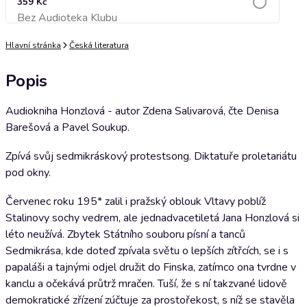
359 Kč
Bez Audioteka Klubu
Přidat do košíku
Hlavní stránka
Česká literatura
Popis
Audiokniha Honzlová - autor Zdena Salivarová, čte Denisa
Barešová a Pavel Soukup.
Zpívá svůj sedmikráskový protestsong. Diktatuře proletariátu
pod okny.
Červenec roku 195* zalil i pražský oblouk Vltavy poblíž
Stalinovy sochy vedrem, ale jednadvacetiletá Jana Honzlová si
léto neužívá. Zbytek Státního souboru písní a tanců
Sedmikrása, kde doteď zpívala světu o lepších zítřcích, se i s
papaláši a tajnými odjel družit do Finska, zatímco ona tvrdne v
kanclu a očekává průtrž mračen. Tuší, že s ní takzvané lidově
demokratické zřízení zúčtuje za prostořekost, s níž se stavěla