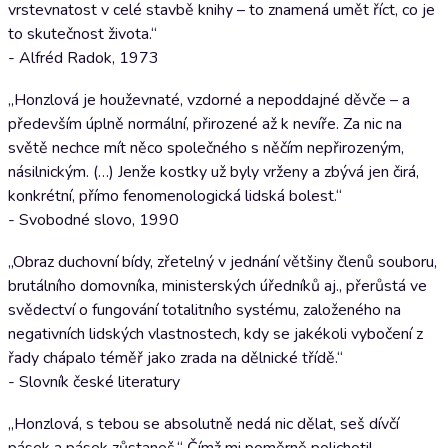
vrstevnatost v celé stavbě knihy – to znamená umět říct, co je
to skutečnost života.“
- Alfréd Radok, 1973
„Honzlová je houževnaté, vzdorné a nepoddajné děvče – a
především úplně normální, přirozené až k nevíře. Za nic na
světě nechce mít něco společného s něčím nepřirozeným,
násilnickým. (…) Jenže kostky už byly vrženy a zbývá jen čirá,
konkrétní, přímo fenomenologická lidská bolest.“
- Svobodné slovo, 1990
„Obraz duchovní bídy, zřetelný v jednání většiny členů souboru,
brutálního domovníka, ministerských úředníků aj., přerůstá ve
svědectví o fungování totalitního systému, založeného na
negativních lidských vlastnostech, kdy se jakékoli vybočení z
řady chápalo téměř jako zrada na dělnické třídě.“
- Slovník české literatury
„Honzlová, s tebou se absolutně nedá nic dělat, seš dívčí