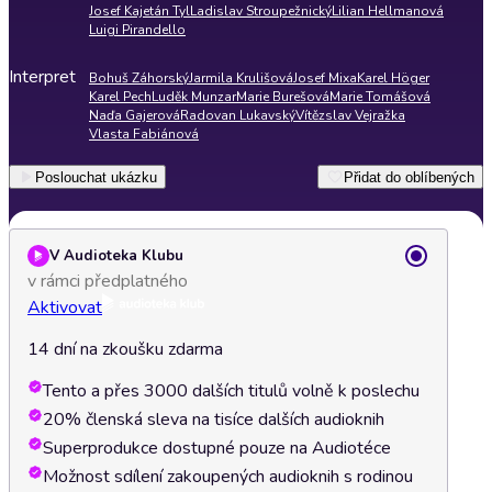
Josef Kajetán Tyl
Ladislav Stroupežnický
Lilian Hellmanová
Luigi Pirandello
Interpret
Bohuš Záhorský
Jarmila Krulišová
Josef Mixa
Karel Höger
Karel Pech
Luděk Munzar
Marie Burešová
Marie Tomášová
Naďa Gajerová
Radovan Lukavský
Vítězslav Vejražka
Vlasta Fabiánová
Poslouchat ukázku
Přidat do oblíbených
V Audioteka Klubu
v rámci předplatného
Aktivovat
14 dní na zkoušku zdarma
Tento a přes 3000 dalších titulů volně k poslechu
20% členská sleva na tisíce dalších audioknih
Superprodukce dostupné pouze na Audiotéce
Možnost sdílení zakoupených audioknih s rodinou