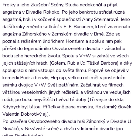
Frejky a jeho Zkušební Scény. Studia nedokončil a přijal
angažmá v Divadle Rokoko. Po jeho bankrotu střídal různá
angažmá, hrál i v kočovné společností Anny Steimarové. Jeho
další kroky změnilo setkání s E. F. Burianem, které znamenalo
angažmá Záhorského v Zemském divadle v Brně. Zde se
poznal s režisérem Jindřichem Honzlem a spolu s ním pak
přešel do legendárního Osvobozeného divadla - zásadního
bodu jeho hereckého života. Spolu s V+W si zahrál ve všech
jejich stěžejních hrách. (Golem, Rub a líc, Těžká Barbora) a díky
spolupráci s nimi vstoupil do světa filmu. Poprvé se objevil v
komedii Pudr a benzín, Hej rup, velkou roli měl v posledním
snímku dvojice V+W Svět patří nám. Začal hrát ve filmech,
většinou veselohrách, jiných režisérů, a většinou ve vedlejších
rolích, po boku největších hvězd té doby (Tři vejce do skla,
Kdybych byl tátou, Přítelkyně pana ministra, Roztomilý člověk,
Valentin Dobrotivý aj.).
Po uzavření Osvobozeného divadla hrál Záhorský v Divadle U
Nováků, v Nezávislé scéně a chvíli i v Intimním divadle (po