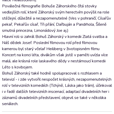
válce Realistickém).
Poválečná filmografie Bohuše Záhorského čítá stovky
vedlejších rolí, které Záhorský svým herectvím povýšil na role
stěžejní, důležité a nezapomenutelné (Ves v pohraničí, Císařův
pekař, Pekařův císař, Tři přání, Dařbuján a Pandrhola, Šíleně
smutná princezna, Limonádový Joe aj.)
Hlavní roli si zahrál Bohuš Záhorský v komedii Zlatá svatba a
Náš dědek Josef. Poslední filmovou rolí před filmovou
kamerou byl starý včelař Heiliberg v životopisném filmu
Koncert na konci léta, divákům však jistě v paměti uvízla více
malá, ale krásná role laskavého dědy v nestárnoucí komedii
Léto s kovbojem.
Bohuš Záhorský také hodně spolupracoval s rozhlasem a
televizí - i zde vytvořil nespočet krásných, nezapomenutelných
rolí v televizních komediích (Tchýně, Láska jako trám), účinkoval
i v řadě dalších televizních inscenací, adaptací divadelních her i
záznamů divadelních představení, objevil se také v několika
seriálech.