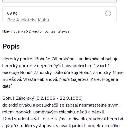
69 Kč
Bez Audioteka Klubu
Přidat do košíku
Hlavní stránka
Divadlo, rozhlas, televize
Popis
Herecký portrét Bohuše Záhorského - audiokniha obsahuje
herecký portrét z nejznámějších divadelních rolí, v nichž
exceluje Bohuš Záhorský. Dále účinkují Bohuš Záhorský, Marie
Burešová, Vlasta Fabianová, Naďa Gajerová, Karel Höger a
další.
Bohuš Záhorský (5.2.1906 - 22.9.1980)
do srdcí diváků a posluchačů se zapsal nesmazatelně svými
rolemi bodrých, usměvavých chlapíků, dědů a dědků.
Již od studentských let se zajímal o divadlo, studoval herectví
a již při studiích vystupoval v avantgardních projektech Jiřího