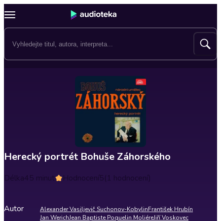
Herecký portrét Bohuše Záhorského
Délka
45 minut
Hodnocení
5
(1 hodnocení)
Autor
Alexander Vasiljevič Suchonov-Kobylin
František Hrubín
Jan Werich
Jean Baptiste Poquelin Moliére
Jiří Voskovec