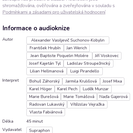
shromažďována, ověřována a zveřejňována v souladu s
Podmínkami a zásadami pro uživatelská hodnocení
Informace o audioknize
Autor
Alexander Vasiljevič Suchonov-Kobylin
František Hrubín
Jan Werich
Jean Baptiste Poquelin Moliére
Jiří Voskovec
Josef Kajetán Tyl
Ladislav Stroupežnický
Lilian Hellmanová
Luigi Pirandello
Interpret
Bohuš Záhorský
Jarmila Krulišová
Josef Mixa
Karel Höger
Karel Pech
Luděk Munzar
Marie Burešová
Marie Tomášová
Naďa Gajerová
Radovan Lukavský
Vítězslav Vejražka
Vlasta Fabiánová
Délka
45 minut
Vydavatel
Supraphon