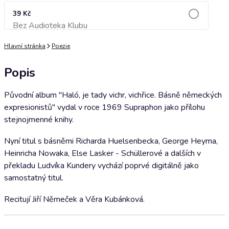
39 Kč
Bez Audioteka Klubu
Přidat do košíku
Hlavní stránka
Poezie
Popis
Původní album "Haló, je tady vichr, vichřice. Básně německých
expresionistů" vydal v roce 1969 Supraphon jako přílohu
stejnojmenné knihy.
Nyní titul s básněmi Richarda Huelsenbecka, George Heyma,
Heinricha Nowaka, Else Lasker - Schüllerové a dalších v
překladu Ludvíka Kundery vychází poprvé digitálně jako
samostatný titul.
Recitují Jiří Němeček a Věra Kubánková.