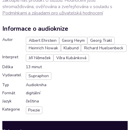
zakoupili náš produkt či službu. Hodnocení jsou
shromažďována, ověřována a zveřejňována v souladu s
Podmínkami a zásadami pro uživatelská hodnocení
Informace o audioknize
Autor
Albert Ehrstein
Georg Heym
Georg Trakl
Heinrich Nowak
Klabund
Richard Huelsenbeck
Interpret
Jiří Němeček
Věra Kubánková
Délka
13 minut
Vydavatel
Supraphon
Typ
Audiokniha
Formát
digitální
Jazyk
čeština
Kategorie
Poezie