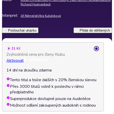
Albert Ehrstein
Georg Heym
Georg Trakl
Heinrich Nowak
Klabund
Richard Huelsenbeck
Interpret
Jiří Němeček
Věra Kubánková
Poslouchat ukázku
Přidat do oblíbených
31 Kč
Zvýhodněná cena pro členy Klubu
Aktivovat
14 dní na zkoušku zdarma
Tento titul a tisíce dalších s 20% členskou slevou
Přes 3000 titulů volně k poslechu v rámci
předplatného
Superprodukce dostupné pouze na Audiotéce
Možnost sdílení zakoupených audioknih s rodinou