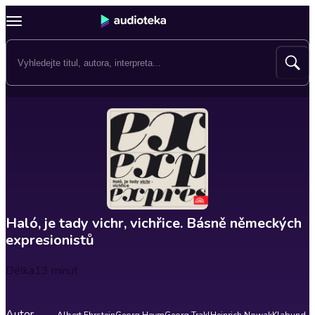
Haló, je tady vichr, vichřice. Básně německých
expresionistů
Délka
13 minut
Autor