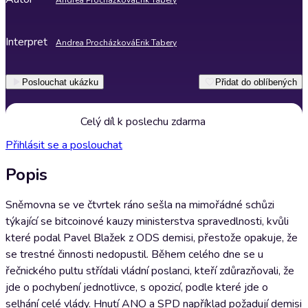
Andrea Procházková
Erik Tabery
Interpret
Andrea Procházková
Erik Tabery
Poslouchat ukázku
Přidat do oblíbených
Celý díl k poslechu zdarma
Přihlásit se a poslouchat
Popis
Sněmovna se ve čtvrtek ráno sešla na mimořádné schůzi
týkající se bitcoinové kauzy ministerstva spravedlnosti, kvůli
které podal Pavel Blažek z ODS demisi, přestože opakuje, že
se trestné činnosti nedopustil. Během celého dne se u
řečnického pultu střídali vládní poslanci, kteří zdůrazňovali, že
jde o pochybení jednotlivce, s opozicí, podle které jde o
selhání celé vlády. Hnutí ANO a SPD například požadují demisi