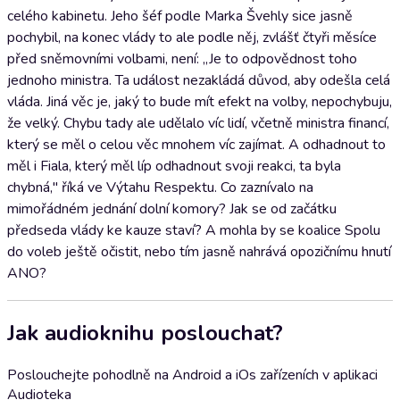
celého kabinetu. Jeho šéf podle Marka Švehly sice jasně
pochybil, na konec vlády to ale podle něj, zvlášť čtyři měsíce
před sněmovními volbami, není: „Je to odpovědnost toho
jednoho ministra. Ta událost nezakládá důvod, aby odešla celá
vláda. Jiná věc je, jaký to bude mít efekt na volby, nepochybuju,
že velký. Chybu tady ale udělalo víc lidí, včetně ministra financí,
který se měl o celou věc mnohem víc zajímat. A odhadnout to
měl i Fiala, který měl líp odhadnout svoji reakci, ta byla
chybná," říká ve Výtahu Respektu. Co zaznívalo na
mimořádném jednání dolní komory? Jak se od začátku
předseda vlády ke kauze staví? A mohla by se koalice Spolu
do voleb ještě očistit, nebo tím jasně nahrává opozičnímu hnutí
ANO?
Jak audioknihu poslouchat?
Poslouchejte pohodlně na Android a iOs zařízeních v aplikaci
Audioteka