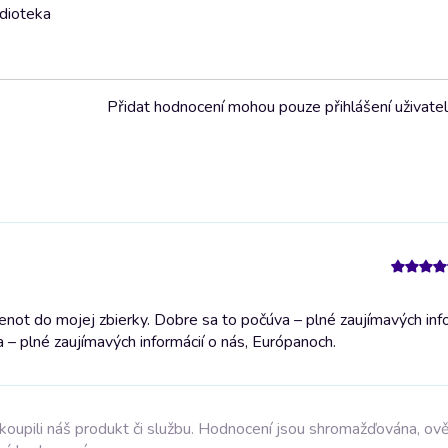
udioteka
Přidat hodnocení mohou pouze přihlášení uživate
enot do mojej zbierky. Dobre sa to počúva – plné zaujímavých info
 – plné zaujímavých informácií o nás, Európanoch.
akoupili náš produkt či službu. Hodnocení jsou shromažďována, ov