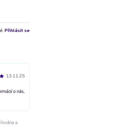
lé.
Přihlásit se
13.11.25
rmácií o nás,
ěřována a