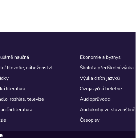
ulárně naučná
Ekonomie a byznys
tní filozofie, náboženství
Školní a předškolní výuka
ídky
Výuka cizích jazyků
á literatura
Cizojazyčná beletrie
dlo, rozhlas, televize
Audioprůvodci
aniční literatura
Audioknihy ve slovenštině
zie
Časopisy
e