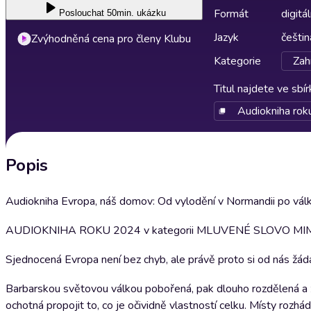
Formát
digitál
Poslouchat
50min. ukázku
Jazyk
češtin
Zvýhodněná cena pro členy Klubu
Kategorie
Zahr
Titul najdete ve sbí
Audiokniha rok
Popis
Audiokniha Evropa, náš domov: Od vylodění v Normandii po válk
AUDIOKNIHA ROKU 2024 v kategorii MLUVENÉ SLOVO M
Sjednocená Evropa není bez chyb, ale právě proto si od nás žád
Barbarskou světovou válkou pobořená, pak dlouho rozdělená a z
ochotná propojit to, co je očividně vlastností celku. Místy roz