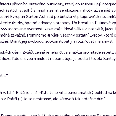
áhledu předního britského publicisty, který do rozboru její integra
eokázalých svědků z mnoha zemí, se ukazuje, nakolik už se náš svě
tostný Evropan Garton Ash rád po britsku vtipkuje, avšak nezamlč
ytecké ústrky, špatné odhady a propady. Po brexitu a Putinově v
 vyvzdorované svornosti zase zpět. Nová válka v intenzitě, jakou
eméně závažné. Pomineme-li však všechny ostatní Evropy, které 
ožné. Bránit její svobodu, zdokonalovat ji a rozšiřovat má smysl.
kých dějin. Zvlášť cenná je jeho čtivá analýza pro mladé rebely,
á iluze. Kdo si svou minulost nepamatuje, je podle filozofa Sant
tní."
ch vztahů Británie s ní. Místo toho vrhá panoramatický pohled na 
 v Paříži (...) Je to nestranné, ale zároveň tak srdečné dílo."