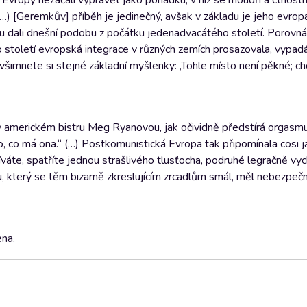
vropy nezačali vyprávět jako pohádku, v níž se moudří a ctnostn
(…) [Geremkův] příběh je jedinečný, avšak v základu je jeho evrop
u dali dnešní podobu z počátku jedenadvacátého století. Porovná
 století evropská integrace v různých zemích prosazovala, vypadá
 všimnete si stejné základní myšlenky: ‚Tohle místo není pěkné; ch
v americkém bistru Meg Ryanovou, jak očividně předstírá orgasmu
to, co má ona.“ (…) Postkomunistická Evropa tak připomínala cosi
díváte, spatříte jednou strašlivého tlusťocha, podruhé legračně vy
 který se těm bizarně zkreslujícím zrcadlům smál, měl nebezpeč
na.