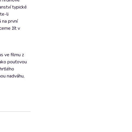
í hrdinové
anství typické
te-li
 na první
ceme žít v
s ve filmu z
 jako pouťovou
chrtlého
nou nadváhu,