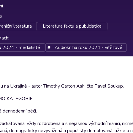
ní
a
aniční literatura
Literatura faktu a publicistika
rkách
:
u 2024 - medailisté
Audiokniha roku 2024 - vítězové
u na Ukrajině - autor Timothy Garton Ash, čte Pavel Soukup.
IMO KATEGORIE
á dennodenní péči.
adrátovaná, vždy rozdrobená a s nejasnou východní hranicí, nicm
hádaná, demograficky nevyvážená a populisty demolovaná, až se o n