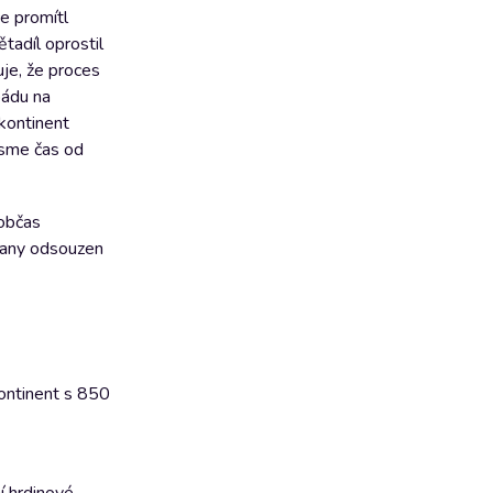
ce promítl
tadíl oprostil
uje, že proces
pádu na
 kontinent
jsme čas od
 občas
ayany odsouzen
kontinent s 850