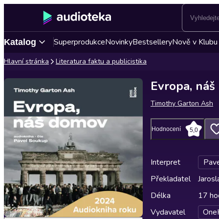
Superprodukce
Novinky
Bestsellery
Nově v Klubu
Katalog
Hlavní stránka
Literatura faktu a publicistika
Evropa, náš
Timothy Garton Ash
Hodnocení
5,0
Interpret
Pave
Překladatel
Jarosl
Délka
17 ho
Vydavatel
One