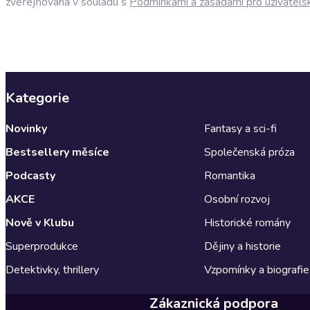
zveřejňována v souladu s
Podmínkami a zásadami pro uživatels
Kategorie
Novinky
Fantasy a sci-fi
Bestsellery měsíce
Společenská próza
Podcasty
Romantika
AKCE
Osobní rozvoj
Nově v Klubu
Historické romány
Superprodukce
Dějiny a historie
Detektivky, thrillery
Vzpomínky a biografie
Zákaznická podpora