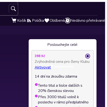
Košík
Polička
Oblíbené
Nedávno přehrávané
Poslouchejte celé:
398 Kč
Zvýhodněná cena pro členy Klubu
Aktivovat
14 dní na zkoušku zdarma
Tento titul a tisíce dalších s
20% členskou slevou
Přes 3000 titulů volně k
poslechu v rámci předplatného