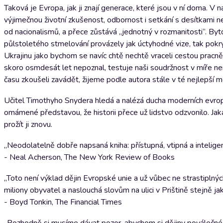
Taková je Evropa, jak ji znají generace, které jsou v ní doma. V n
výjimečnou životní zkušenost, odbornost i setkání s desítkami n
od nacionalismů, a přece zůstává „jednotný v rozmanitosti“. By
půlstoletého stmelování provázely jak úctyhodné vize, tak pokr
Ukrajinu jako bychom se navíc chtě nechtě vraceli cestou pracně
skoro osmdesát let nepoznal, testuje naši soudržnost v míře n
času zkoušeli zavádět, žijeme podle autora stále v té nejlepší m
Učitel Timothyho Snydera hledá a nalézá ducha moderních evrops
omámené představou, že historii přece už lidstvo odzvonilo. Jak
prožít ji znovu.
„Neodolatelně dobře napsaná kniha: přístupná, vtipná a inteligen
- Neal Acherson, The New York Review of Books
„Toto není výklad dějin Evropské unie a už vůbec ne strastiplný
miliony obyvatel a naslouchá slovům na ulici v Prištině stejně jako
- Boyd Tonkin, The Financial Times