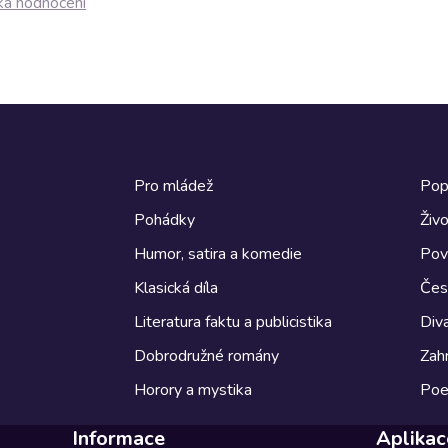
ká hodnocení
Pro mládež
Pop
Pohádky
Živo
Humor, satira a komedie
Pov
Klasická díla
Česk
Literatura faktu a publicistika
Diva
Dobrodružné romány
Zahr
Horory a mystika
Poe
Informace
Aplikac