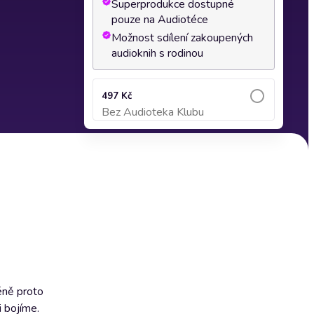
Superprodukce dostupné
pouze na Audiotéce
Možnost sdílení zakoupených
audioknih s rodinou
497 Kč
Bez Audioteka Klubu
Přidat do košíku
éně proto
i bojíme.