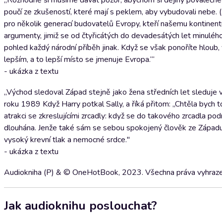
„Rozhodně si musíme dávat pozor, abychom si dějiny poválečné E
poučí ze zkušeností, které mají s peklem, aby vybudovali nebe. 
pro několik generací budovatelů Evropy, kteří našemu kontinent
argumenty, jimiž se od čtyřicátých do devadesátých let minulého
pohled každý národní příběh jinak. Když se však ponoříte hloub,
lepším, a to lepší místo se jmenuje Evropa.‘“
- ukázka z textu
„Východ sledoval Západ stejně jako žena středních let sleduje 
roku 1989 Když Harry potkal Sally, a říká přitom: „Chtěla bych 
atrakci se zkreslujícími zrcadly: když se do takového zrcadla po
dlouhána. Jenže také sám se sebou spokojený člověk ze Západu,
vysoký krevní tlak a nemocné srdce."
- ukázka z textu
Audiokniha (P) & © OneHotBook, 2023. Všechna práva vyhraze
Jak audioknihu poslouchat?