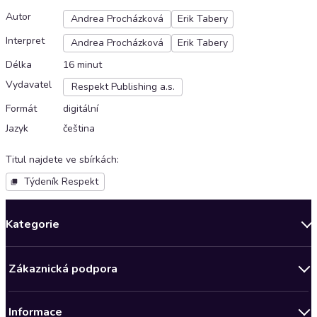
Autor
Andrea Procházková
Erik Tabery
Interpret
Andrea Procházková
Erik Tabery
Délka
16 minut
Vydavatel
Respekt Publishing a.s.
Formát
digitální
Jazyk
čeština
Titul najdete ve sbírkách
:
Týdeník Respekt
Kategorie
Novinky
Zákaznická podpora
Bestsellery měsíce
Obchodní podmínky
Podcasty
Informace