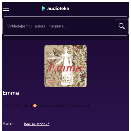
Emma
Délka
48 minut
Hodnocení
5
(2 hodnocení)
Autor
Jane Austenová