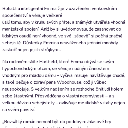
Bohatá a inteligentní Emma žije v uzavřeném venkovském
společenství a věnuje veškeré
úsilí tomu, aby v kruhu svých přátel a známých utvářela vhodná
manželská spojení. Aniž by si uvědomovala, že zasahovat do
lidských osudů není vhodné, ve své „zábavě“ si počíná značně
sebejistě. Důsledky Emmina neuváženého jednání mnohdy
zaskočí nejen jejich strůjkyni…
Na rodinném sídle Hartfield, které Emma obývá se svým
hypochondrickým otcem, se věnuje nudným činnostem
vhodným pro mladou dámu – vyšívá, maluje, navštěvuje chudé,
a také pečuje o zdraví pana Woodhouse, což ji vůbec
neuspokojuje. S velkým nadšením se rozhodne činit lidi kolem
sebe šťastnými. Přesvědčena o vlastní neomylnosti – a s
velkou dávkou sebejistoty – ovlivňuje mezilidské vztahy nejen
na svém panství.
„Rozsáhlý román nemohl být do podoby rozhlasové hry