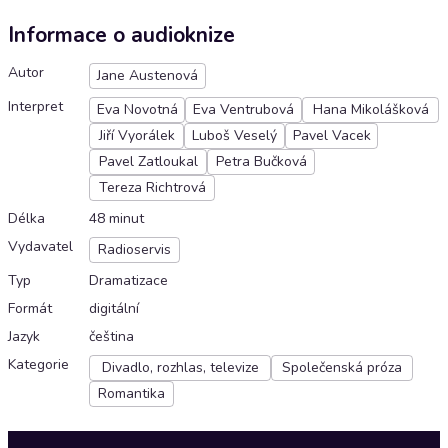
Informace o audioknize
Autor
Jane Austenová
Interpret
Eva Novotná
Eva Ventrubová
Hana Mikolášková
Jiří Vyorálek
Luboš Veselý
Pavel Vacek
Pavel Zatloukal
Petra Bučková
Tereza Richtrová
Délka
48 minut
Vydavatel
Radioservis
Typ
Dramatizace
Formát
digitální
Jazyk
čeština
Kategorie
Divadlo, rozhlas, televize
Společenská próza
Romantika