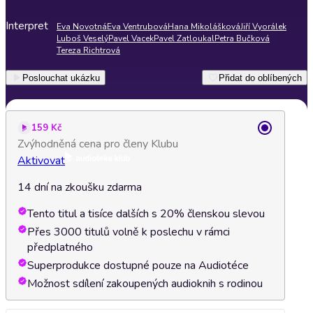
Interpret
Eva Novotná
Eva Ventrubová
Hana Mikolášková
Jiří Vyorálek
Luboš Veselý
Pavel Vacek
Pavel Zatloukal
Petra Bučková
Tereza Richtrová
Poslouchat ukázku
Přidat do oblíbených
159 Kč
Zvýhodněná cena pro členy Klubu
Aktivovat
14 dní na zkoušku zdarma
Tento titul a tisíce dalších s 20% členskou slevou
Přes 3000 titulů volně k poslechu v rámci
předplatného
Superprodukce dostupné pouze na Audiotéce
Možnost sdílení zakoupených audioknih s rodinou