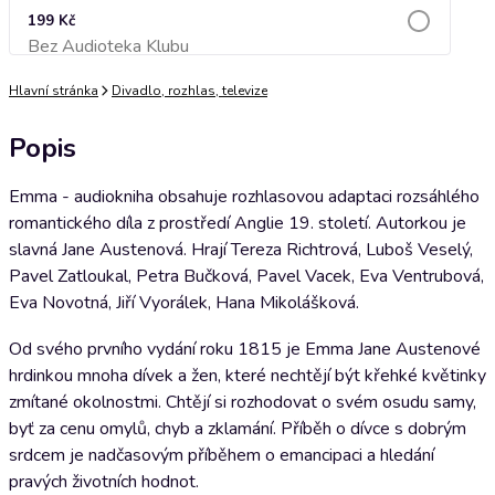
199 Kč
Bez Audioteka Klubu
Přidat do košíku
Hlavní stránka
Divadlo, rozhlas, televize
Popis
Emma - audiokniha obsahuje rozhlasovou adaptaci rozsáhlého
romantického díla z prostředí Anglie 19. století. Autorkou je
slavná Jane Austenová. Hrají Tereza Richtrová, Luboš Veselý,
Pavel Zatloukal, Petra Bučková, Pavel Vacek, Eva Ventrubová,
Eva Novotná, Jiří Vyorálek, Hana Mikolášková.
Od svého prvního vydání roku 1815 je Emma Jane Austenové
hrdinkou mnoha dívek a žen, které nechtějí být křehké květinky
zmítané okolnostmi. Chtějí si rozhodovat o svém osudu samy,
byť za cenu omylů, chyb a zklamání. Příběh o dívce s dobrým
srdcem je nadčasovým příběhem o emancipaci a hledání
pravých životních hodnot.