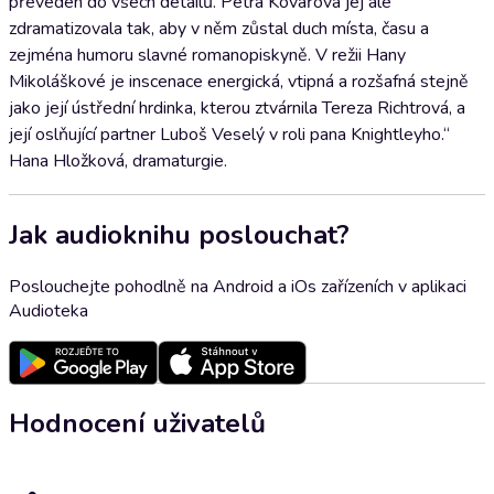
převeden do všech detailů. Petra Kovářová jej ale
zdramatizovala tak, aby v něm zůstal duch místa, času a
zejména humoru slavné romanopiskyně. V režii Hany
Mikoláškové je inscenace energická, vtipná a rozšafná stejně
jako její ústřední hrdinka, kterou ztvárnila Tereza Richtrová, a
její oslňující partner Luboš Veselý v roli pana Knightleyho.“
Hana Hložková, dramaturgie.
Jak audioknihu poslouchat?
Poslouchejte pohodlně na Android a iOs zařízeních v aplikaci
Audioteka
Hodnocení uživatelů