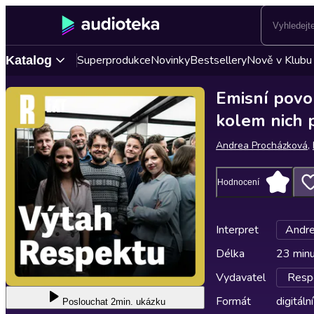
Superprodukce
Novinky
Bestsellery
Nově v Klubu
Katalog
Emisní povol
kolem nich p
Andrea Procházková
,
Hodnocení
Interpret
Andre
Délka
23 min
Vydavatel
Respe
Formát
digitální
Poslouchat
2min. ukázku