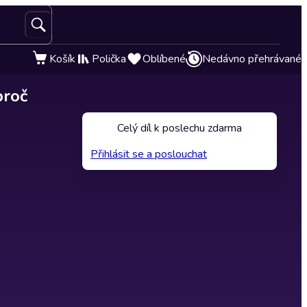
Košík
Polička
Oblíbené
Nedávno přehrávané
proč
Celý díl k poslechu zdarma
Přihlásit se a poslouchat