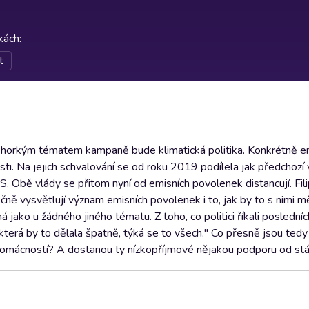
rkách
:
t
 horkým tématem kampaně bude klimatická politika. Konkrétně e
ti. Na jejich schvalování se od roku 2019 podílela jak předchozí
. Obě vlády se přitom nyní od emisních povolenek distancují. Fili
čně vysvětlují význam emisních povolenek i to, jak by to s nimi mě
 jako u žádného jiného tématu. Z toho, co politici říkali posledních
která by to dělala špatně, týká se to všech." Co přesně jsou tedy
omácností? A dostanou ty nízkopříjmové nějakou podporu od st