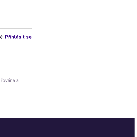
lé.
Přihlásit se
ěřována a