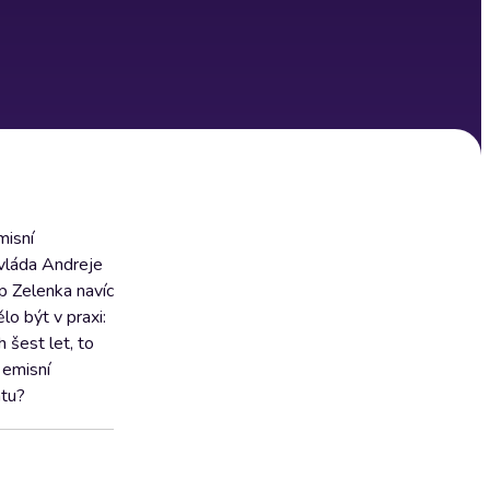
misní
 vláda Andreje
p Zelenka navíc
lo být v praxi:
 šest let, to
 emisní
átu?