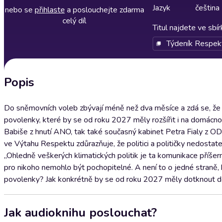
Jazyk
čeština
nebo se
přihlaste
a poslouchejte zdarma
celý díl
Titul najdete ve sbí
Týdeník Respek
Popis
Do sněmovních voleb zbývají méně než dva měsíce a zdá se, že
povolenky, které by se od roku 2027 měly rozšířit i na domácnos
Babiše z hnutí ANO, tak také současný kabinet Petra Fialy z ODS
ve Výtahu Respektu zdůrazňuje, že politici a političky nedostate
„Ohledně veškerých klimatických politik je ta komunikace příšerná
pro nikoho nemohlo být pochopitelné. A není to o jedné straně, 
povolenky? Jak konkrétně by se od roku 2027 měly dotknout d
Jak audioknihu poslouchat?