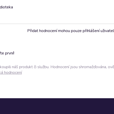
udioteka
Přidat hodnocení mohou pouze přihlášení uživate
e první!
akoupili náš produkt či službu. Hodnocení jsou shromažďována, ov
ká hodnocení