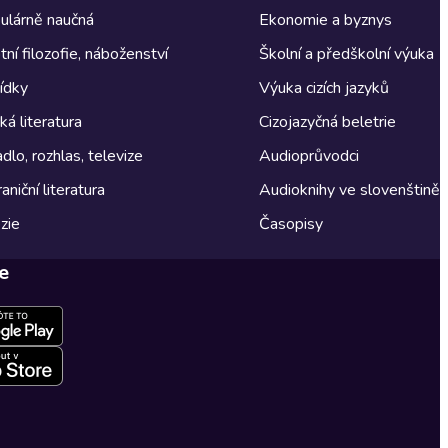
ulárně naučná
Ekonomie a byznys
tní filozofie, náboženství
Školní a předškolní výuka
ídky
Výuka cizích jazyků
á literatura
Cizojazyčná beletrie
dlo, rozhlas, televize
Audioprůvodci
aniční literatura
Audioknihy ve slovenštině
zie
Časopisy
e