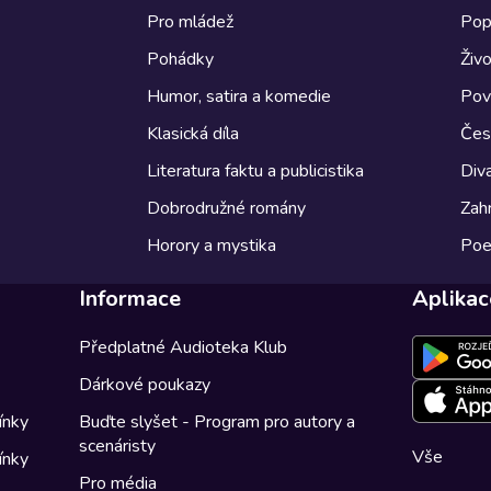
Pro mládež
Pop
Pohádky
Živo
Humor, satira a komedie
Pov
Klasická díla
Česk
Literatura faktu a publicistika
Diva
Dobrodružné romány
Zahr
Horory a mystika
Poe
Informace
Aplikac
Předplatné Audioteka Klub
Dárkové poukazy
ínky
Buďte slyšet - Program pro autory a
scenáristy
Vše
ínky
Pro média