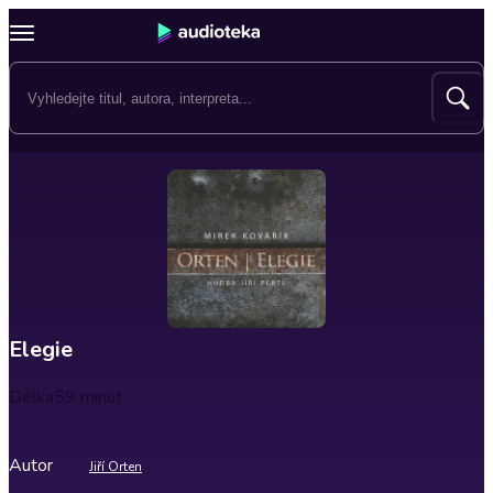
Elegie
Délka
59 minut
Autor
Jiří Orten