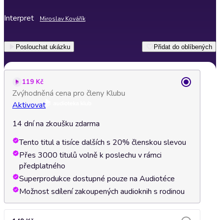
Interpret
Miroslav Kovářík
Poslouchat ukázku
Přidat do oblíbených
119 Kč
Zvýhodněná cena pro členy Klubu
Aktivovat
14 dní na zkoušku zdarma
Tento titul a tisíce dalších s 20% členskou slevou
Přes 3000 titulů volně k poslechu v rámci
předplatného
Superprodukce dostupné pouze na Audiotéce
Možnost sdílení zakoupených audioknih s rodinou