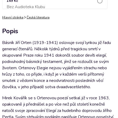
149 Kč
Bez Audioteka Klubu
Přidat do košíku
Hlavní stránka
Česká literatura
Popis
Básník Jiří Orten (1919-1941) oslovuje svojí lyrikou již řadu
generací čtenářů. Několik týdnů před tragickou smrtí v
okupované Praze roku 1941 dokončil soubor devíti elegií,
podivuhodný básnický testament, jímž se rozloučil se svým
životem. Ortenovy Elegie nejsou vyjádřením strachu nebo
hrůzy z toho, co přijde, i když je v každém verši přítomný
smutek z vědomí konce a neodvratnosti posledních věcí
člověka, v jeho případě sotva dvaadvacetiletého.
Mirek Kovářík se s Ortenovou poezií setkal již v roce 1963,
opakovaně ji přednášel a po více než půl století konečně
natočil svoje zpracování Elegií za hudebního doprovodu Jiřího
Pertla. Svým strhujícím podáním naplňuje Ortenovo poselství,