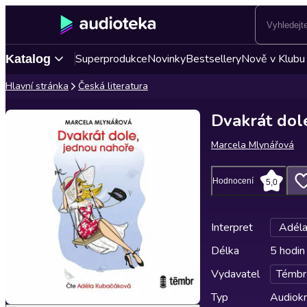
Superprodukce
Novinky
Bestsellery
Nově v Klubu
Katalog
Hlavní stránka
Česká literatura
Dvakrát dol
Marcela Mlynářová
Hodnocení
5,0
Interpret
Adéla
Délka
5 hodin
Vydavatel
Témbr
Typ
Audiokn