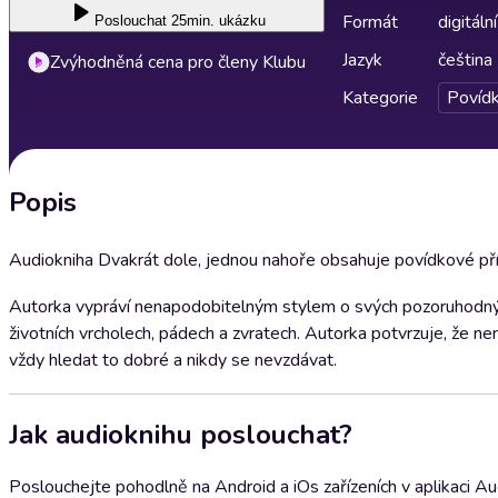
Formát
digitální
Poslouchat
25min. ukázku
Jazyk
čeština
Zvýhodněná cena pro členy Klubu
Kategorie
Povíd
Popis
Audiokniha Dvakrát dole, jednou nahoře obsahuje povídkové p
Autorka vypráví nenapodobitelným stylem o svých pozoruhodných 
životních vrcholech, pádech a zvratech. Autorka potvrzuje, že ne
vždy hledat to dobré a nikdy se nevzdávat.
Jak audioknihu poslouchat?
Poslouchejte pohodlně na Android a iOs zařízeních v aplikaci A