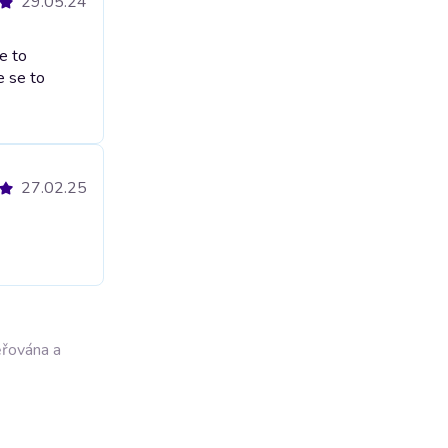
29.05.24
e to
e se to
27.02.25
ěřována a