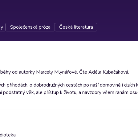
ky
Společenská próza
Česká literatura
říběhy od autorky Marcely Mlynářové. Čte Adéla Kubačáková.
příhodách, o dobrodružných cestách po naší domovině i cizích kr
ní podstatný věk, ale přístup k životu, a navzdory všem ranám osu
udioteka