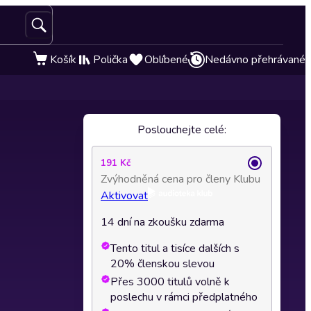
Košík
Polička
Oblíbené
Nedávno přehrávané
Poslouchejte celé:
191 Kč
Zvýhodněná cena pro členy Klubu
Aktivovat
14 dní na zkoušku zdarma
Tento titul a tisíce dalších s
20% členskou slevou
Přes 3000 titulů volně k
poslechu v rámci předplatného