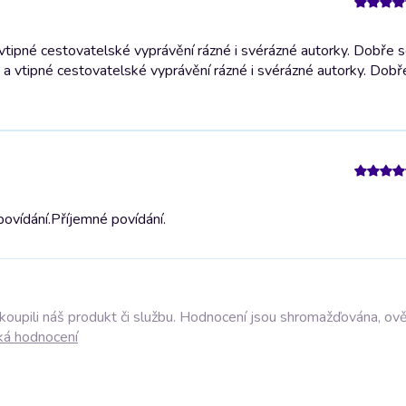
vtipné cestovatelské vyprávění rázné i svérázné autorky. Dobře s
 a vtipné cestovatelské vyprávění rázné i svérázné autorky. Dobř
ovídání.
Příjemné povídání.
akoupili náš produkt či službu. Hodnocení jsou shromažďována, ov
ká hodnocení