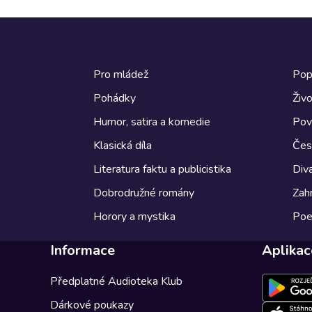
Pro mládež
Pop
Pohádky
Živo
Humor, satira a komedie
Pov
Klasická díla
Česk
Literatura faktu a publicistika
Diva
Dobrodružné romány
Zahr
Horory a mystika
Poe
Informace
Aplikac
Předplatné Audioteka Klub
Dárkové poukazy