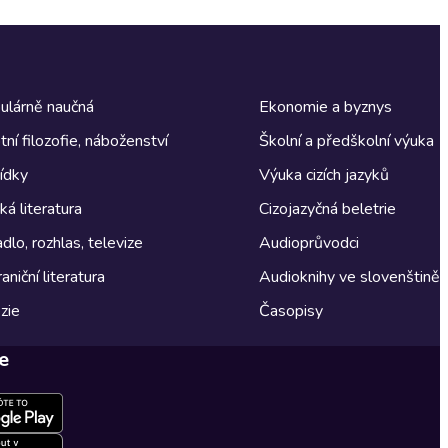
ulárně naučná
Ekonomie a byznys
tní filozofie, náboženství
Školní a předškolní výuka
ídky
Výuka cizích jazyků
á literatura
Cizojazyčná beletrie
dlo, rozhlas, televize
Audioprůvodci
aniční literatura
Audioknihy ve slovenštině
zie
Časopisy
e