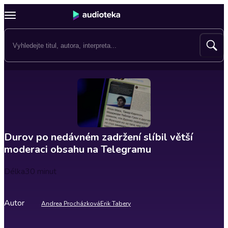
Durov po nedávném zadržení slíbil větší
moderaci obsahu na Telegramu
Délka
30 minut
Autor
Andrea Procházková
Erik Tabery