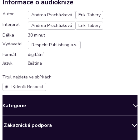
Informace o audioknize
Autor
Andrea Procházková
Erik Tabery
Interpret
Andrea Procházková
Erik Tabery
Délka
30 minut
Vydavatel
Respekt Publishing a.s.
Formát
digitální
Jazyk
čeština
Titul najdete ve sbírkách
:
Týdeník Respekt
Kategorie
Novinky
Zákaznická podpora
Bestsellery měsíce
Obchodní podmínky