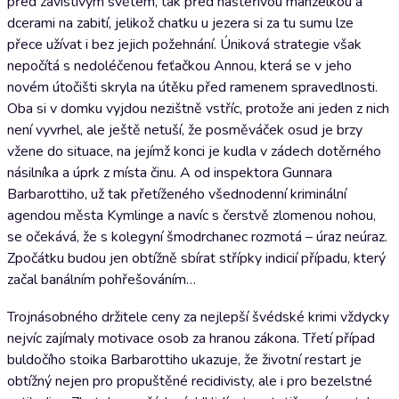
před závistivým světem, tak před hašteřivou manželkou a
dcerami na zabití, jelikož chatku u jezera si za tu sumu lze
přece užívat i bez jejich požehnání. Úniková strategie však
nepočítá s nedoléčenou feťačkou Annou, která se v jeho
novém útočišti skryla na útěku před ramenem spravedlnosti.
Oba si v domku vyjdou nezištně vstříc, protože ani jeden z nich
není vyvrhel, ale ještě netuší, že posměváček osud je brzy
vžene do situace, na jejímž konci je kudla v zádech dotěrného
násilníka a úprk z místa činu. A od inspektora Gunnara
Barbarottiho, už tak přetíženého všednodenní kriminální
agendou města Kymlinge a navíc s čerstvě zlomenou nohou,
se očekává, že s kolegyní šmodrchanec rozmotá – úraz neúraz.
Zpočátku budou jen obtížně sbírat střípky indicií případu, který
začal banálním pohřešováním…
Trojnásobného držitele ceny za nejlepší švédské krimi vždycky
nejvíc zajímaly motivace osob za hranou zákona. Třetí případ
buldočího stoika Barbarottiho ukazuje, že životní restart je
obtížný nejen pro propuštěné recidivisty, ale i pro bezelstné