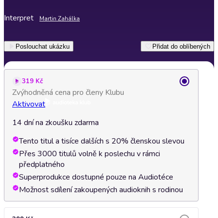
Interpret
Martin Zahálka
Poslouchat ukázku
Přidat do oblíbených
319 Kč
Zvýhodněná cena pro členy Klubu
Aktivovat
14 dní na zkoušku zdarma
Tento titul a tisíce dalších s 20% členskou slevou
Přes 3000 titulů volně k poslechu v rámci
předplatného
Superprodukce dostupné pouze na Audiotéce
Možnost sdílení zakoupených audioknih s rodinou