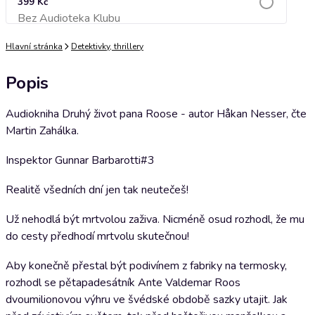
399 Kč
Bez Audioteka Klubu
Přidat do košíku
Hlavní stránka
Detektivky, thrillery
Popis
Audiokniha Druhý život pana Roose - autor Håkan Nesser, čte
Martin Zahálka.
Inspektor Gunnar Barbarotti#3
Realitě všedních dní jen tak neutečeš!
Už nehodlá být mrtvolou zaživa. Nicméně osud rozhodl, že mu
do cesty předhodí mrtvolu skutečnou!
Aby konečně přestal být podivínem z fabriky na termosky,
rozhodl se pětapadesátník Ante Valdemar Roos
dvoumilionovou výhru ve švédské obdobě sazky utajit. Jak