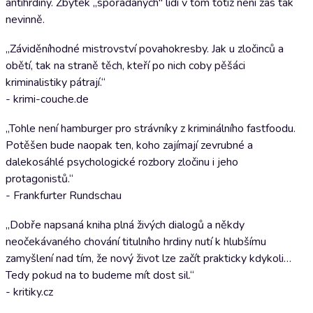
antihrdiny. Zbytek „spořádaných" lidí v tom totiž není zas tak
nevinně.
„Záviděníhodné mistrovství povahokresby. Jak u zločinců a
obětí, tak na straně těch, kteří po nich coby pěšáci
kriminalistiky pátrají.“
- krimi-couche.de
„Tohle není hamburger pro strávníky z kriminálního fastfoodu.
Potěšen bude naopak ten, koho zajímají zevrubné a
dalekosáhlé psychologické rozbory zločinu i jeho
protagonistů.“
- Frankfurter Rundschau
„Dobře napsaná kniha plná živých dialogů a někdy
neočekávaného chování titulního hrdiny nutí k hlubšímu
zamyšlení nad tím, že nový život lze začít prakticky kdykoli…
Tedy pokud na to budeme mít dost sil.“
- kritiky.cz