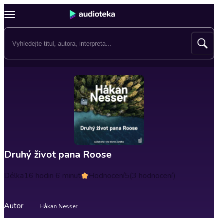
Druhý život pana Roose
Délka
16 hodin 6 minut
Hodnocení
5
(3 hodnocení)
Autor
Håkan Nesser