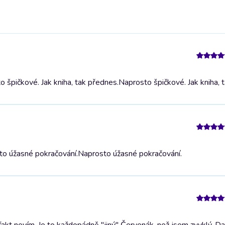
 špičkové. Jak kniha, tak přednes.
Naprosto špičkové. Jak kniha, 
to úžasné pokračování.
Naprosto úžasné pokračování.
t nevím. Je to každopádně "jiný" Červenák, než jsem zvyklý. Dalš