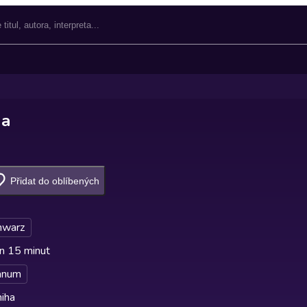
na
Přidat do oblíbených
chwarz
n 15 minut
anum
iha