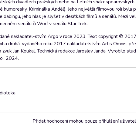
 Městských divadlech pražských nebo na Letních shakespearovských
é humoresky, Kriminálka Anděl). Jeho největší filmovou rolí byla 
abingu, jeho hlas je slyšet v desítkách filmů a seriálů. Mezi vel
menném seriálu či Worf v seriálu Star Trek.
vydané nakladatel-stvím Argo v roce 2023. Text copyright © 2017
kniha druhá, vydaného roku 2017 nakladatelstvím Artis Omnis, pře
 a zvuk Jan Koukal. Technická redakce Jaroslav Janda. Vyrobilo stu
o., 2024.
udioteka
Přidat hodnocení mohou pouze přihlášení uživate