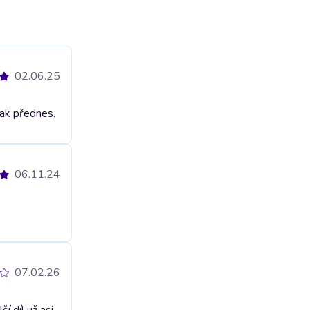
02.06.25
tak přednes.
06.11.24
07.02.26
í díl už asi