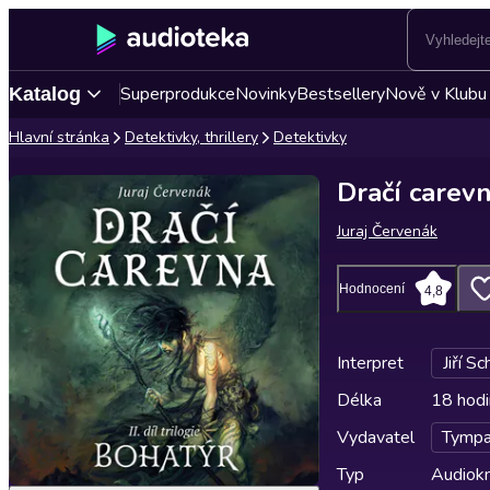
Superprodukce
Novinky
Bestsellery
Nově v Klubu
Katalog
Hlavní stránka
Detektivky, thrillery
Detektivky
Dračí carev
Juraj Červenák
Hodnocení
4,8
Interpret
Jiří S
Délka
18 hodi
Vydavatel
Tymp
Typ
Audiokn