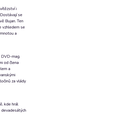
ítězství i
 Dostávají se
vě Bujan. Ten
le vzhledem se
temnotou a
t a DVD-mag.
mi od člena
elem a
ovanskými
ločinů za vlády
, kde hrál
ku devadesátých