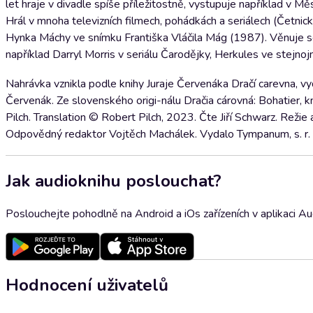
let hraje v divadle spíše příležitostně, vystupuje například v
Hrál v mnoha televizních filmech, pohádkách a seriálech (Četnick
Hynka Máchy ve snímku Františka Vláčila Mág (1987). Věnuje se d
například Darryl Morris v seriálu Čarodějky, Herkules ve stejnoj
Nahrávka vznikla podle knihy Juraje Červenáka Dračí carevna, 
Červenák. Ze slovenského origi-nálu Dračia cárovná: Bohatier, 
Pilch. Translation © Robert Pilch, 2023. Čte Jiří Schwarz. Režie
Odpovědný redaktor Vojtěch Machálek. Vydalo Tympanum, s. r. 
Jak audioknihu poslouchat?
Poslouchejte pohodlně na Android a iOs zařízeních v aplikaci A
Hodnocení uživatelů