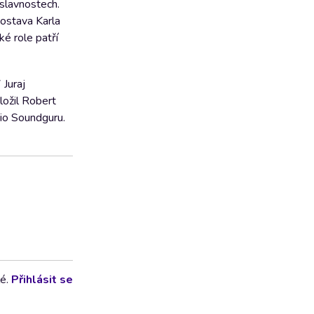
 slavnostech.
postava Karla
ké role patří
 Juraj
ložil Robert
dio Soundguru.
lé.
Přihlásit se