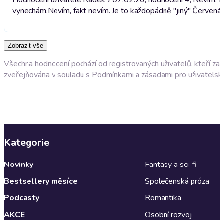
vynechám.
Nevím, fakt nevím. Je to každopádně "jiný" Červenák
Zobrazit vše
Všechna hodnocení pochází od registrovaných uživatelů, kteří z
zveřejňována v souladu s
Podmínkami a zásadami pro uživatels
Kategorie
Novinky
Fantasy a sci-fi
Bestsellery měsíce
Společenská próza
Podcasty
Romantika
AKCE
Osobní rozvoj