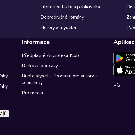
Literatura faktu a publicistika
Diva
Dobrodružné romány
Zahr
Horory a mystika
Poe
Informace
Aplikac
Předplatné Audioteka Klub
Dárkové poukazy
ínky
Buďte slyšet - Program pro autory a
scenáristy
Vše
ínky
Pro média
ajů