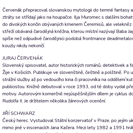
Červenák přepracoval slovanskou mytologii do temné fantasy a p
ztráty se střídají jako na houpačce. Ilja Muromec s dalšími boha
do divokých končin obývaných kmenem Čeremisů, ale velekněz m
střeží obávaná čarodějná kněžna, kterou místní nazývají Baba Ja
spíše než odpudivé čarodějnici podobá frontmance deadmetalové 
kouzly nikdy nekončí.
JURAJ ČERVENÁK
Slovenský spisovatel, autor historických románů, detektivek a 
Žije v Košicích. Publikuje ve slovenštině, češtině a polštině. P
strážní služby až po vedoucího kina či pracovníka na oddělení 
publicistou. Knižně debutoval v roce 1993, od té doby vydal přes
motivy. Autorovým komerčně nejúspěšnějším dílem je cyklus dob
Rudolfa II. Je držitelem několika žánrových ocenění.
JIŘÍ SCHWARZ
Český herec. Vystudoval Státní konzervatoř v Praze, po jejím 
mimo jiné v inscenacích Jana Kačera. Mezi lety 1982 a 1991 h