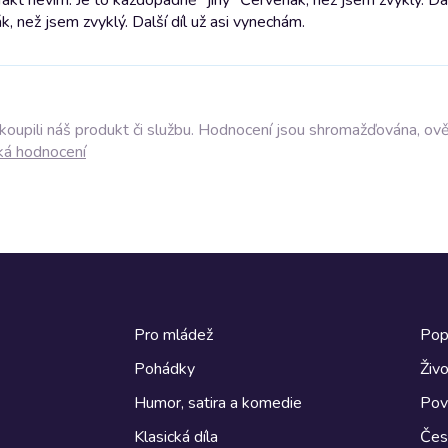
, než jsem zvyklý. Další díl už asi vynechám.
akoupili náš produkt či službu. Hodnocení jsou shromažďována, ov
ká hodnocení
Pro mládež
Pop
Pohádky
Živo
Humor, satira a komedie
Pov
Klasická díla
Česk