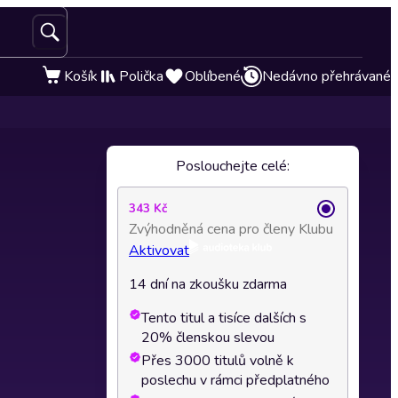
Košík
Polička
Oblíbené
Nedávno přehrávané
Poslouchejte celé:
343 Kč
Zvýhodněná cena pro členy Klubu
Aktivovat
14 dní na zkoušku zdarma
Tento titul a tisíce dalších s
20% členskou slevou
Přes 3000 titulů volně k
poslechu v rámci předplatného