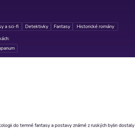
y a sci-fi
Detektivky
Fantasy
Historické romány
rkách
:
mpanum
ologii do temné fantasy a postavy známé z ruských bylin dostaly