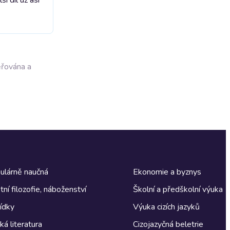
ěřována a
ulárně naučná
Ekonomie a byznys
tní filozofie, náboženství
Školní a předškolní výuka
ídky
Výuka cizích jazyků
á literatura
Cizojazyčná beletrie