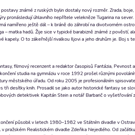
ostavy známé z ruských bylin dostaly nový rozměr. Zrada, boje, v
týry pronásledují úhlavního nepřítele velekněze Tugarina na sever.
á namířeno ještě dál – k bráně do záhrobí na divotvorném ostro
ga – matka hadů. Žije sice v typické barabizně známé z pověstí, a
kapely. O to zákeřnější rivalkou Iljovi a jeho druhům je. Boj s 
fantasy, filmový recenzent a redaktor časopisů Fantázia, Pevnos
o ukončení studia na gymnáziu v roce 1992 prošel různými povolání
kultury městského úřadu. Od roku 2005 je profesionálním spisovat
 tři desítky knih. Prosadil se jako autor historické fantasy se sl
ových detektivek Kapitán Stein a notář Barbarič o vyšetřování z
ukončení působil v letech 1980–1982 ve Státním divadle v Ostravě
rál v pražském Realistickém divadle Zdeňka Nejedlého. Od začát