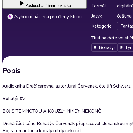
Formát
digitální
Poslouchat
15min. ukázku
Jazyk
čeština
Zvýhodněná cena pro členy Klubu
Kategorie
Fantas
Titul najdete ve sbí
Bohatýr
Ty
Popis
Audiokniha Dračí carevna, autor Juraj Červenák, čte Jiří Schwarz.
Bohatýr #2
BOJ S TEMNOTOU A KOUZLY NIKDY NEKONČÍ
Druhá část série Bohatýr. Červenák přepracoval slovanskou myt
Boj s temnotou a kouzly nikdy nekončí.