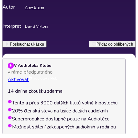
Autor
Amy Brann
Interpret
David Viktora
Poslouchat ukázku
Přidat do oblíbených
V Audioteka Klubu
v rámci předplatného
Aktivovat
14 dní na zkoušku zdarma
Tento a přes 3000 dalších titulů volně k poslechu
20% členská sleva na tisíce dalších audioknih
Superprodukce dostupné pouze na Audiotéce
Možnost sdílení zakoupených audioknih s rodinou