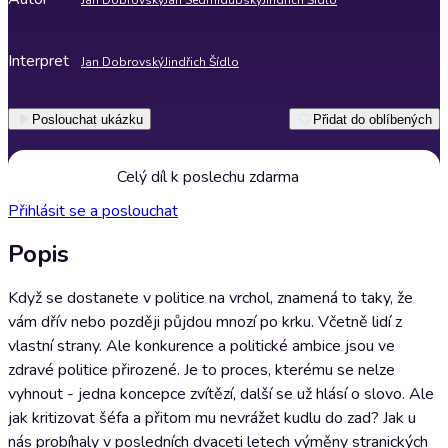
Jan Dobrovský
Jan Sedmidubský
Jindřich Šídlo
Interpret
Jan Dobrovský
Jindřich Šídlo
Poslouchat ukázku
Přidat do oblíbených
Celý díl k poslechu zdarma
Přihlásit se a poslouchat
Popis
Když se dostanete v politice na vrchol, znamená to taky, že
vám dřív nebo později půjdou mnozí po krku. Včetně lidí z
vlastní strany. Ale konkurence a politické ambice jsou ve
zdravé politice přirozené. Je to proces, kterému se nelze
vyhnout - jedna koncepce zvítězí, další se už hlásí o slovo. Ale
jak kritizovat šéfa a přitom mu nevrážet kudlu do zad? Jak u
nás probíhaly v posledních dvaceti letech výměny stranických