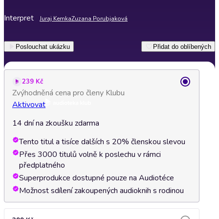
Interpret
Juraj Kemka
Zuzana Porubjaková
Poslouchat ukázku
Přidat do oblíbených
239 Kč
Zvýhodněná cena pro členy Klubu
Aktivovat
14 dní na zkoušku zdarma
Tento titul a tisíce dalších s 20% členskou slevou
Přes 3000 titulů volně k poslechu v rámci
předplatného
Superprodukce dostupné pouze na Audiotéce
Možnost sdílení zakoupených audioknih s rodinou