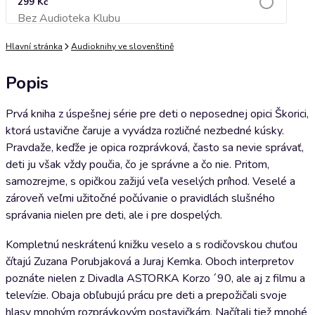
299 Kč
Bez Audioteka Klubu
Přidat do košíku
Hlavní stránka
Audioknihy ve slovenštině
Popis
Prvá kniha z úspešnej série pre deti o neposednej opici Škorici,
ktorá ustavične čaruje a vyvádza rozličné nezbedné kúsky.
Pravdaže, keďže je opica rozprávková, často sa nevie správať,
deti ju však vždy poučia, čo je správne a čo nie. Pritom,
samozrejme, s opičkou zažijú veľa veselých príhod. Veselé a
zároveň veľmi užitočné počúvanie o pravidlách slušného
správania nielen pre deti, ale i pre dospelých.
Kompletnú neskrátenú knižku veselo a s rodičovskou chuťou
čítajú Zuzana Porubjaková a Juraj Kemka. Oboch interpretov
poznáte nielen z Divadla ASTORKA Korzo ´90, ale aj z filmu a
televízie. Obaja obľubujú prácu pre deti a prepožičali svoje
hlasy mnohým rozprávkovým postavičkám. Načítali tiež mnohé