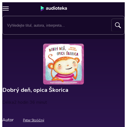
Dobrý deň, opica Škorica
Délka
2 hodin 36 minut
Autor
Peter Stoličný