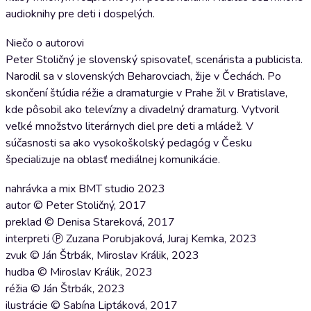
audioknihy pre deti i dospelých.
Niečo o autorovi
Peter Stoličný je slovenský spisovateľ, scenárista a publicista.
Narodil sa v slovenských Beharovciach, žije v Čechách. Po
skončení štúdia réžie a dramaturgie v Prahe žil v Bratislave,
kde pôsobil ako televízny a divadelný dramaturg. Vytvoril
veľké množstvo literárnych diel pre deti a mládež. V
súčasnosti sa ako vysokoškolský pedagóg v Česku
špecializuje na oblasť mediálnej komunikácie.
nahrávka a mix BMT studio 2023
autor © Peter Stoličný, 2017
preklad © Denisa Stareková, 2017
interpreti Ⓟ Zuzana Porubjaková, Juraj Kemka, 2023
zvuk © Ján Štrbák, Miroslav Králik, 2023
hudba © Miroslav Králik, 2023
réžia © Ján Štrbák, 2023
ilustrácie © Sabína Liptáková, 2017