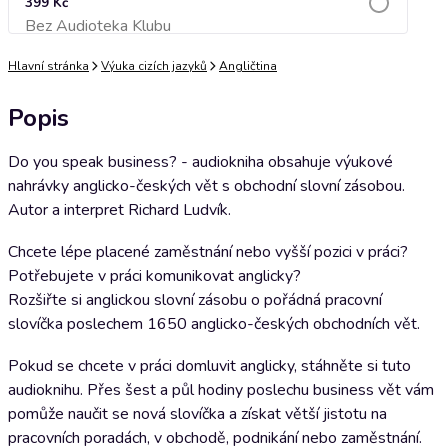
399 Kč
Bez Audioteka Klubu
Přidat do košíku
Hlavní stránka
Výuka cizích jazyků
Angličtina
Popis
Do you speak business? - audiokniha obsahuje výukové
nahrávky anglicko-českých vět s obchodní slovní zásobou.
Autor a interpret Richard Ludvík.
Chcete lépe placené zaměstnání nebo vyšší pozici v práci?
Potřebujete v práci komunikovat anglicky?
Rozšiřte si anglickou slovní zásobu o pořádná pracovní
slovíčka poslechem 1650 anglicko-českých obchodních vět.
Pokud se chcete v práci domluvit anglicky, stáhněte si tuto
audioknihu. Přes šest a půl hodiny poslechu business vět vám
pomůže naučit se nová slovíčka a získat větší jistotu na
pracovních poradách, v obchodě, podnikání nebo zaměstnání.