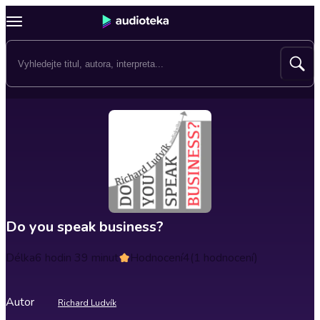
Do you speak business?
Délka
6 hodin 39 minut
Hodnocení
4
(1 hodnocení)
Autor
Richard Ludvík