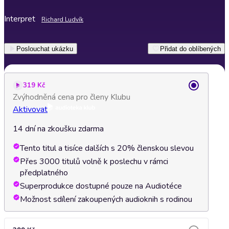
Interpret
Richard Ludvík
Poslouchat ukázku
Přidat do oblíbených
319 Kč
Zvýhodněná cena pro členy Klubu
Aktivovat
14 dní na zkoušku zdarma
Tento titul a tisíce dalších s 20% členskou slevou
Přes 3000 titulů volně k poslechu v rámci
předplatného
Superprodukce dostupné pouze na Audiotéce
Možnost sdílení zakoupených audioknih s rodinou