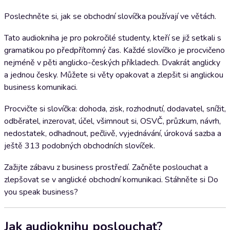
Poslechněte si, jak se obchodní slovíčka používají ve větách.
Tato audiokniha je pro pokročilé studenty, kteří se již setkali s
gramatikou po předpřítomný čas. Každé slovíčko je procvičeno
nejméně v pěti anglicko-českých příkladech. Dvakrát anglicky
a jednou česky. Můžete si věty opakovat a zlepšit si anglickou
business komunikaci.
Procvičte si slovíčka: dohoda, zisk, rozhodnutí, dodavatel, snížit,
odběratel, inzerovat, účel, všimnout si, OSVČ, průzkum, návrh,
nedostatek, odhadnout, pečlivě, vyjednávání, úroková sazba a
ještě 313 podobných obchodních slovíček.
Zažijte zábavu z business prostředí. Začněte poslouchat a
zlepšovat se v anglické obchodní komunikaci. Stáhněte si Do
you speak business?
Jak audioknihu poslouchat?