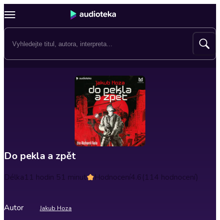
Do pekla a zpět
Délka
11 hodin 51 minut
Hodnocení
4.6
(114 hodnocení)
Autor
Jakub Hoza