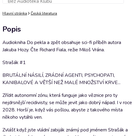
Bez Audioteka Klubu
Přidat do košíku
Hlavní stránka
Česká literatura
Popis
Audiokniha Do pekla a zpět obsahuje sci-fi příběh autora
Jakuba Hozy. Čte Richard Fiala, režie Miloš Vrána.
Strašák #1
BRUTÁLNÍ NÁSILÍ, ZRÁDNÍ AGENTI, PSYCHOPATI,
KANIBALOVÉ A VĚTŠÍ NEŽ MALÉ MNOŽSTVÍ KRVE...
Zřídit autonomní zónu, která funguje jako věznice pro ty
nejdrsnější recidivisty, se může jevit jako dobrý nápad. I v roce
2028. Horší je, když vás pošlou, abyste z takového místa
někoho vytáhli ven.
Zvlášť když jste vládní zabiják známý pod jménem Strašák a