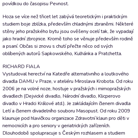
povídkou do časopisu Pevnost.
Hoza se více než třicet let zabývá teoretickým i praktickým
studiem boje zblízka, především chladnými zbraněmi. Některé
stěny jeho pražského bytu jsou ověšeny ocelí tak, že vypadají
jako hradní zbrojnice. Kromě toho se věnuje především rodině
a psaní. Občas si znovu s chutí přečte něco od svých
oblíbených autorů Sapkowského, Kulhánka a Pratchetta.
RICHARD FIALA
Vystudoval herectví na Katedře alternativního a loutkového
divadla DAMU v Praze, v ateliéru Miroslava Krobota. Od roku
2006 je na volné noze, hostuje v pražských i mimopražských
divadlech (Dejvické divadlo, Národní divadlo, Klicperovo
divadlo v Hradci Králové atd.). Je zakládajícím členem divadla
Letí a členem divadelního souboru Masopust. Od roku 2009
klaunuje pod hlavičkou organizace Zdravotní klaun pro děti v
nemocnicích a pro seniory v geriatrických zařízeních.
Dlouhodobě spolupracuje s Českým rozhlasem a studiem