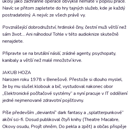
úkoly jako záchranné operace obvykle nemáte v popisu práce.
Navíc se přitom zapletete do hry tajných služeb, kde je každý
postradatelný. A nejvíc ze všech právě vy.
Povznášející dobrodružství, hrdinské činy, čestní muži větší než
sám život… Ani náhodou! Tohle v této audioknize skutečně
nenajdete.
Připravte se na brutální násilí, zrádné agenty, psychopaty,
kanibaly a větší než malé množství krve.
JAKUB HOZA
Narozen roku 1978 v Benešově. Přestože si dlouho myslel,
že by mu slušel klobouk a bič, vystudoval nakonec obor
„Elektronické počítačové systémy“ a nyní pracuje v IT oddělení
jedné nejmenované zdravotní pojišťovny.
Píše především „deviantní“ dark fantasy a „splatterpunkové“
akční sci-fi. Dosud publikoval čtyři knihy (Theatre Macabre,
Okovy osudu, Projít ohněm, Do pekla a zpět) a občas přispěje