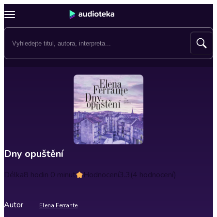
Dny opuštění
Délka
8 hodin 0 minut
Hodnocení
3.3
(4 hodnocení)
Autor
Elena Ferrante