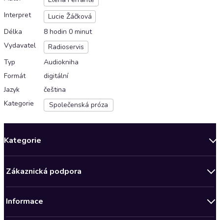
Interpret
Lucie Žáčková
Délka
8 hodin 0 minut
Vydavatel
Radioservis
Typ
Audiokniha
Formát
digitální
Jazyk
čeština
Kategorie
Společenská próza
Kategorie
Novinky
Zákaznická podpora
Bestsellery měsíce
Obchodní podmínky
Podcasty
Informace
Zásady ochrany osobních údajů
AKCE