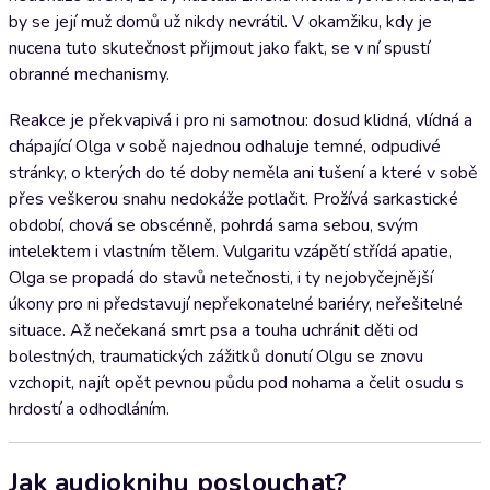
by se její muž domů už nikdy nevrátil. V okamžiku, kdy je
nucena tuto skutečnost přijmout jako fakt, se v ní spustí
obranné mechanismy.
Reakce je překvapivá i pro ni samotnou: dosud klidná, vlídná a
chápající Olga v sobě najednou odhaluje temné, odpudivé
stránky, o kterých do té doby neměla ani tušení a které v sobě
přes veškerou snahu nedokáže potlačit. Prožívá sarkastické
období, chová se obscénně, pohrdá sama sebou, svým
intelektem i vlastním tělem. Vulgaritu vzápětí střídá apatie,
Olga se propadá do stavů netečnosti, i ty nejobyčejnější
úkony pro ni představují nepřekonatelné bariéry, neřešitelné
situace. Až nečekaná smrt psa a touha uchránit děti od
bolestných, traumatických zážitků donutí Olgu se znovu
vzchopit, najít opět pevnou půdu pod nohama a čelit osudu s
hrdostí a odhodláním.
Jak audioknihu poslouchat?