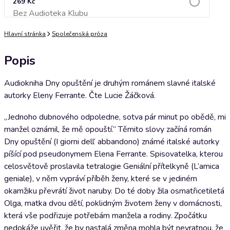
269 Kč
Bez Audioteka Klubu
Přidat do košíku
Hlavní stránka
Společenská próza
Popis
Audiokniha Dny opuštění je druhým románem slavné italské
autorky Eleny Ferrante. Čte Lucie Žáčková.
„Jednoho dubnového odpoledne, sotva pár minut po obědě, mi
manžel oznámil, že mě opouští.“ Těmito slovy začíná román
Dny opuštění (I giorni dell‘ abbandono) známé italské autorky
píšící pod pseudonymem Elena Ferrante. Spisovatelka, kterou
celosvětově proslavila tetralogie Geniální přítelkyně (L’amica
geniale), v něm vypráví příběh ženy, které se v jediném
okamžiku převrátí život naruby. Do té doby žila osmatřicetiletá
Olga, matka dvou dětí, poklidným životem ženy v domácnosti,
která vše podřizuje potřebám manžela a rodiny. Zpočátku
nedokáže uvěřit, že by nastalá změna mohla být nevratnou, že