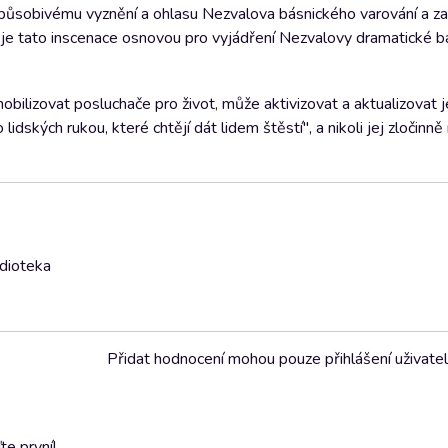
ou působivému vyznění a ohlasu Nezvalova básnického varování a za
 je tato inscenace osnovou pro vyjádření Nezvalovy dramatické b
ilizovat posluchače pro život, může aktivizovat a aktualizovat 
dských rukou, které chtějí dát lidem štěstí", a nikoli jej zločinně 
udioteka
Přidat hodnocení mohou pouze přihlášení uživate
e první!