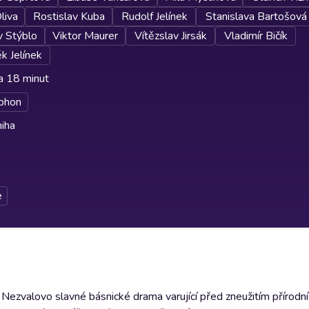
liva
Rostislav Kuba
Rudolf Jelínek
Stanislava Bartošová
v Stýblo
Viktor Maurer
Vítězslav Jirsák
Vladimír Bičík
k Jelínek
a 18 minut
phon
iha
e
ezvalovo slavné básnické drama varující před zneužitím přírodníc