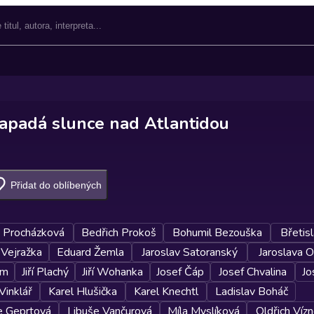
zapadá slunce nad Atlantidou
Přidat do oblíbených
 Procházková
Bedřich Prokoš
Bohumil Bezouška
Břetis
 Vejražka
Eduard Žemla
Jaroslav Satoranský
Jaroslava 
em
Jiří Plachý
Jiří Wohanka
Josef Čáp
Josef Chvalina
Jo
Vinklář
Karel Hlušička
Karel Knechtl
Ladislav Boháč
e Geprtová
Libuše Vančurová
Míla Myslíková
Oldřich Vízn