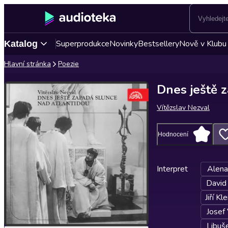
Superprodukce
Novinky
Bestsellery
Nově v Klubu
Katalog
Hlavní stránka
Poezie
Dnes ještě 
Vítězslav Nezval
Hodnocení
Interpret
Alena
David
Jiří Kl
Josef 
Libuš