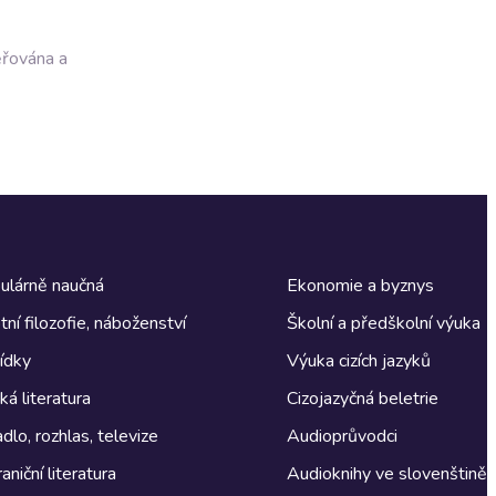
ěřována a
ulárně naučná
Ekonomie a byznys
tní filozofie, náboženství
Školní a předškolní výuka
ídky
Výuka cizích jazyků
á literatura
Cizojazyčná beletrie
dlo, rozhlas, televize
Audioprůvodci
aniční literatura
Audioknihy ve slovenštině