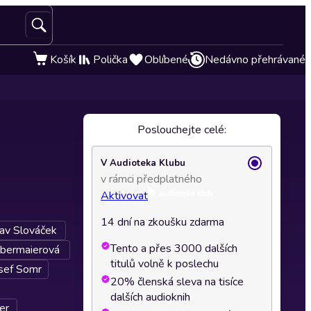
Košík
Polička
Oblíbené
Nedávno přehrávané
Poslouchejte celé:
V Audioteka Klubu
v rámci předplatného
Aktivovat
14 dní na zkoušku zdarma
lav Slováček
Tento a přes 3000 dalších
Obermaierová
titulů volně k poslechu
sef Somr
20% členská sleva na tisíce
dalších audioknih
er