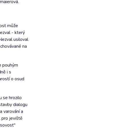
rmaierová.
nost může
ezval - který
Nezval usiloval
"Schovávané na
en pouhým
ně i s
rostí o osud
 se hrozilo
stavby dialogu
a varování a
 pro jeviště
masovost"