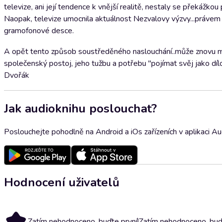
televize, ani její tendence k vnější realitě, nestaly se překážk
Naopak, televize umocnila aktuálnost Nezvalovy výzvy...právem
gramofonové desce.
A opět tento způsob soustředěného naslouchání..může znovu mob
společenský postoj, jeho tužbu a potřebu "pojímat svěj jako dílo li
Dvořák
Jak audioknihu poslouchat?
Poslouchejte pohodlně na Android a iOs zařízeních v aplikaci A
Hodnocení uživatelů
Zatím nehodnoceno, buďte první!
Zatím nehodnoceno, buďt