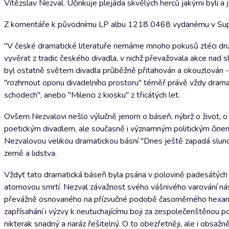
Vítězslav Nezval. Účinkuje plejáda skvělých herců jakými byli a 
Z komentáře k původnímu LP albu 1218 0468 vydanému v Suprap
"V české dramatické literatuře nemáme mnoho pokusů ztéci dru
vyvěrat z tradic českého divadla, v nichž převažovala akce nad s
byl ostatně světem divadla průběžně přitahován a okouzlován - 
"rozhrnout oponu divadelního prostoru" téměř právě vždy dramat
schodech", anebo "Milenci z kiosku" z třicátých let.
Ovšem Nezvalovi nešlo výlučně jenom o báseň, nýbrž o život, o 
poetickým divadlem, ale současně i významným politickým činem,
Nezvalovou velikou dramatickou básní "Dnes ještě zapadá slunc
země a lidstva.
Vždyť tato dramatická báseň byla psána v polovině padesátých l
atomovou smrtí. Nezval závažnost svého vášnivého varování ná
převážně osnovaného na přízvučné podobě časoměrného hexametr
zapřísahání i výzvy k neutuchajícímu boji za zespolečenštěnou po
nikterak snadný a naráz řešitelný. O to obezřetněji, ale i obsažn