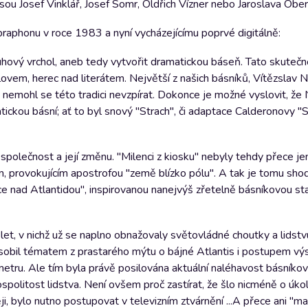
jsou Josef Vinklář, Josef Somr, Oldřich Vízner nebo Jaroslava Obe
honu v roce 1983 a nyní vycházejícímu poprvé digitálně:
hový vrchol, aneb tedy vytvořit dramatickou báseň. Tato skuteč
lovem, herec nad literátem. Největší z našich básníků, Vítězslav N
nemohl se této tradici nevzpírat. Dokonce je možné vyslovit, že 
ickou básní; ať to byl snový "Strach", či adaptace Calderonovy 
společnost a její změnu. "Milenci z kiosku" nebyly tehdy přece j
 provokujícím apostrofou "země blízko pólu". A tak je tomu shod
e nad Atlantidou", inspirovanou nanejvýš zřetelně básníkovou sta
et, v nichž už se naplno obnažovaly světovládné choutky a lidstvu
sobil tématem z prastarého mýtu o bájné Atlantis i postupem vý
u. Ale tím byla právě posilována aktuální naléhavost básníkov
spolitost lidstva. Není ovšem proč zastírat, že šlo nicméně o úkol
ěji, bylo nutno postupovat v televizním ztvárnění ...A přece ani "