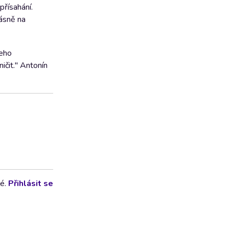
přísahání.
ásně na
jeho
ničit." Antonín
lé.
Přihlásit se