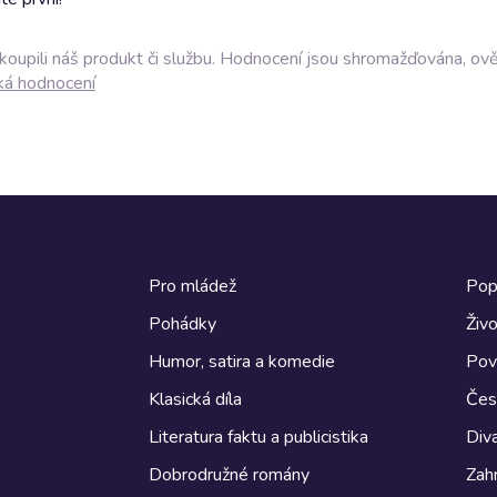
akoupili náš produkt či službu. Hodnocení jsou shromažďována, ov
ká hodnocení
Pro mládež
Pop
Pohádky
Živo
Humor, satira a komedie
Pov
Klasická díla
Česk
Literatura faktu a publicistika
Diva
Dobrodružné romány
Zahr