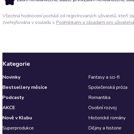
Všechna hodnocení pochází od registrovaných uživatelů, kteří z
zveřejňována v souladu s
Podmínkami a zásadami pro uživatels
Kategorie
Novinky
Fantasy a sci-fi
Bestsellery měsíce
Společenská próza
Podcasty
Romantika
AKCE
Osobní rozvoj
Nově v Klubu
Historické romány
Superprodukce
Dějiny a historie