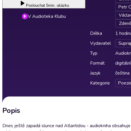
Poslouchat
5min. ukázku
Petr O
Václa
V Audioteka Klubu
Zdeně
Délka
1 hodin
Vydavatel
Supra
Typ
Audiokn
Formát
digitální
Jazyk
čeština
Kategorie
Poezi
Popis
Dnes ještě zapadá slunce nad Atlantidou - audiokniha obsahuje N