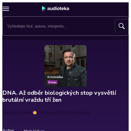
DNA. Až odběr biologických stop vysvětlí
brutální vraždu tří žen
Délka
26 minut
Hodnocení
5
(1 hodnocení)
Autor