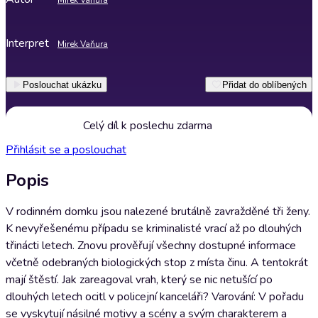
Mirek Vaňura
Interpret
Mirek Vaňura
Poslouchat ukázku
Přidat do oblíbených
Celý díl k poslechu zdarma
Přihlásit se a poslouchat
Popis
V rodinném domku jsou nalezené brutálně zavražděné tři ženy.
K nevyřešenému případu se kriminalisté vrací až po dlouhých
třinácti letech. Znovu prověřují všechny dostupné informace
včetně odebraných biologických stop z místa činu. A tentokrát
mají štěstí. Jak zareagoval vrah, který se nic netušící po
dlouhých letech ocitl v policejní kanceláři? Varování: V pořadu
se vyskytují násilné motivy a scény a svým charakterem a