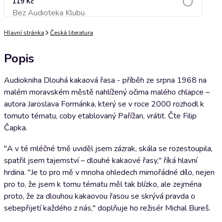
119 Kč
Bez Audioteka Klubu
Přidat do košíku
Hlavní stránka
Česká literatura
Popis
Audiokniha Dlouhá kakaová řasa - příběh ze srpna 1968 na
malém moravském městě nahlížený očima malého chlapce –
autora Jaroslava Formánka, který se v roce 2000 rozhodl k
tomuto tématu, coby etablovaný Pařížan, vrátit. Čte Filip
Čapka.
"A v té mléčné tmě uviděl jsem zázrak, skála se rozestoupila,
spatřil jsem tajemství – dlouhé kakaové řasy," říká hlavní
hrdina. "Je to pro mě v mnoha ohledech mimořádné dílo, nejen
pro to, že jsem k tomu tématu měl tak blízko, ale zejména
proto, že za dlouhou kakaovou řasou se skrývá pravda o
sebepřijetí každého z nás," doplňuje ho režisér Michal Bureš.