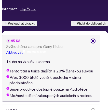
Interpret
Filip Čapka
Poslouchat ukázku
Přidat do oblíbených
95 Kč
Zvýhodněná cena pro členy Klubu
Aktivovat
14 dní na zkoušku zdarma
Tento titul a tisíce dalších s 20% členskou slevou
Přes 3000 titulů volně k poslechu v rámci
předplatného
Superprodukce dostupné pouze na Audiotéce
Možnost sdílení zakoupených audioknih s rodinou