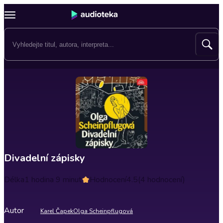
Divadelní zápisky
Délka
1 hodina 9 minut
Hodnocení
4.5
(4 hodnocení)
Autor
Karel Čapek
Olga Scheinpflugová