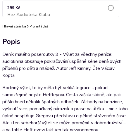
299 Kč
Bez Audioteka Klubu
Přidat do košíku
Hlavní stránka
Pro mládež
Popis
Deník malého poseroutky 9 - Výlet za všechny peníze:
audiokniha obsahuje pokračování úspěšné série deníkových
příběhů pro děti a mládež. Autor Jeff Kinney. Čte Václav
Kopta.
Rodinný výlet, to by měla být veliká legrace… pokud
samozřejmě nejste Heffleyovi. Cesta začala slibně, ale pak
přišlo hned několik špatných odboček. Záchody na benzínce,
vyšinutí racci, pomačkaný nárazník a prase na útěku – nic z toho
úplně nesplňuje Gregovu představu o pěkně stráveném čase.
Ale i ten sebehorší výlet se může proměnit v dobrodružství –
a na tohle Heffleyovi fakt jen tak nezapomenou.