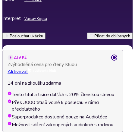
Jeff Kinney
Interpret
Václav Kopta
Poslouchat ukázku
Přidat do oblíbených
239 Kč
Zvýhodněná cena pro členy Klubu
Aktivovat
14 dní na zkoušku zdarma
Tento titul a tisíce dalších s 20% členskou slevou
Přes 3000 titulů volně k poslechu v rámci
předplatného
Superprodukce dostupné pouze na Audiotéce
Možnost sdílení zakoupených audioknih s rodinou