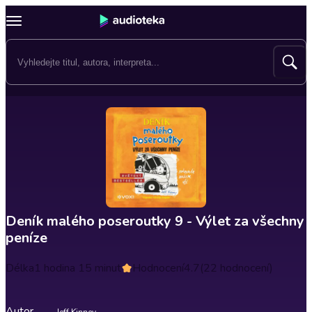
Deník malého poseroutky 9 - Výlet za všechny
peníze
Délka
1 hodina 15 minut
Hodnocení
4.7
(22 hodnocení)
Autor