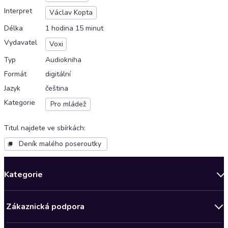
Interpret
Václav Kopta
Délka
1 hodina 15 minut
Vydavatel
Voxi
Typ
Audiokniha
Formát
digitální
Jazyk
čeština
Kategorie
Pro mládež
Titul najdete ve sbírkách
:
Deník malého poseroutky
Kategorie
Novinky
Zákaznická podpora
Bestsellery měsíce