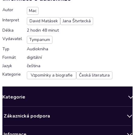
Autor
Mac
Interpret
David Matásek
Jana Štvrtecká
Délka
2 hodin 48 minut
Vydavatel
Tympanum
Typ
Audiokniha
Formát
digitální
Jazyk
čeština
Kategorie
Vzpomínky a biografie
Česká literatura
Kategorie
Novinky
Zákaznická podpora
Bestsellery měsíce
Obchodní podmínky
Podcasty
Informace