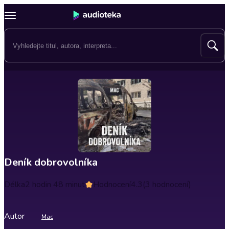
Deník dobrovolníka
Délka
2 hodin 48 minut
Hodnocení
4.3
(3 hodnocení)
Autor
Mac