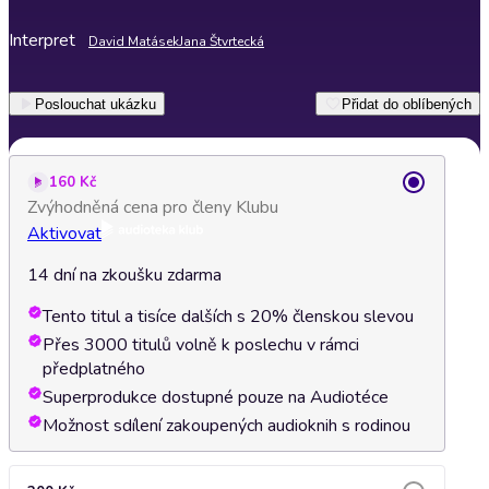
Interpret
David Matásek
Jana Štvrtecká
Poslouchat ukázku
Přidat do oblíbených
160 Kč
Zvýhodněná cena pro členy Klubu
Aktivovat
14 dní na zkoušku zdarma
Tento titul a tisíce dalších s 20% členskou slevou
Přes 3000 titulů volně k poslechu v rámci
předplatného
Superprodukce dostupné pouze na Audiotéce
Možnost sdílení zakoupených audioknih s rodinou