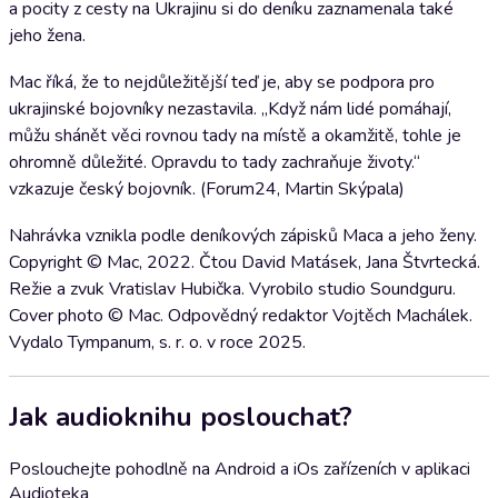
a pocity z cesty na Ukrajinu si do deníku zaznamenala také
jeho žena.
Mac říká, že to nejdůležitější teď je, aby se podpora pro
ukrajinské bojovníky nezastavila. „Když nám lidé pomáhají,
můžu shánět věci rovnou tady na místě a okamžitě, tohle je
ohromně důležité. Opravdu to tady zachraňuje životy.“
vzkazuje český bojovník. (Forum24, Martin Skýpala)
Nahrávka vznikla podle deníkových zápisků Maca a jeho ženy.
Copyright © Mac, 2022. Čtou David Matásek, Jana Štvrtecká.
Režie a zvuk Vratislav Hubička. Vyrobilo studio Soundguru.
Cover photo © Mac. Odpovědný redaktor Vojtěch Machálek.
Vydalo Tympanum, s. r. o. v roce 2025.
Jak audioknihu poslouchat?
Poslouchejte pohodlně na Android a iOs zařízeních v aplikaci
Audioteka