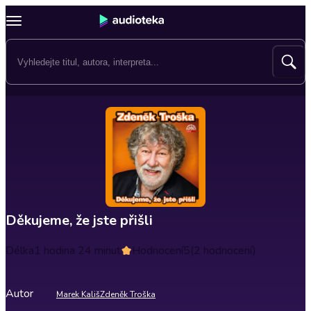
Děkujeme, že jste přišli
Délka
1 hodina 24 minut
Hodnocení
5
(2 hodnocení)
Autor
Marek Kališ
Zdeněk Troška