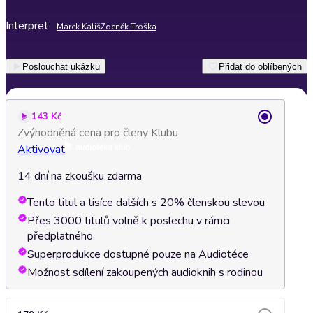
Interpret
Marek Kališ
Zdeněk Troška
Poslouchat ukázku
Přidat do oblíbených
143 Kč
Zvýhodněná cena pro členy Klubu
Aktivovat
14 dní na zkoušku zdarma
Tento titul a tisíce dalších s 20% členskou slevou
Přes 3000 titulů volně k poslechu v rámci
předplatného
Superprodukce dostupné pouze na Audiotéce
Možnost sdílení zakoupených audioknih s rodinou