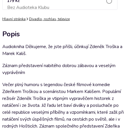
179 Kč
Bez Audioteka Klubu
Přidat do košíku
Hlavní stránka
Divadlo, rozhlas, televize
Popis
Audiokniha Děkujeme, že jste přišli, účinkují Zdeněk Troška a
Marek Kališ.
Záznam představení nabitého dobrou zábavou a veselým
vyprávěním
Večer plný humoru s legendou české filmové komedie
Zdeňkem Troškou a scenáristou Markem Kališem. Populární
režisér Zdeněk Troška je vtipným vypravěčem historek z
natáčení i ze života. Již řadu let baví diváky a posluchače po
celé republice veselými příběhy a vzpomínkami, které zažil při
natáčení svých úspěšných filmů, na cestách po světě, ale i v
rodných Hošticích. Záznam společného představení Zdeňka