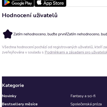
Hodnocení uživatelů
Zatím nehodnoceno, buďte první!
Zatím nehodnoceno, buďt
Všechna hodnocení pochází od registrovaných uživatelů, kteří z
zveřejňována v souladu s
Podmínkami a zásadami pro uživatels
Kategorie
Novinky
Fantasy a sci-fi
Bestsellery měsíce
Společenská próza