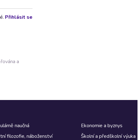
lé.
Přihlásit se
ěřována a
ulárně naučná
Ekonomie a byznys
tní filozofie, náboženství
Školní a předškolní výuka