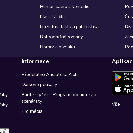
Humor, satira a komedie
Pov
Klasická díla
Česk
Literatura faktu a publicistika
Diva
Dobrodružné romány
Zahr
Horory a mystika
Poe
Informace
Aplikac
Předplatné Audioteka Klub
Dárkové poukazy
ínky
Buďte slyšet - Program pro autory a
scenáristy
Vše
ínky
Pro média
ajů