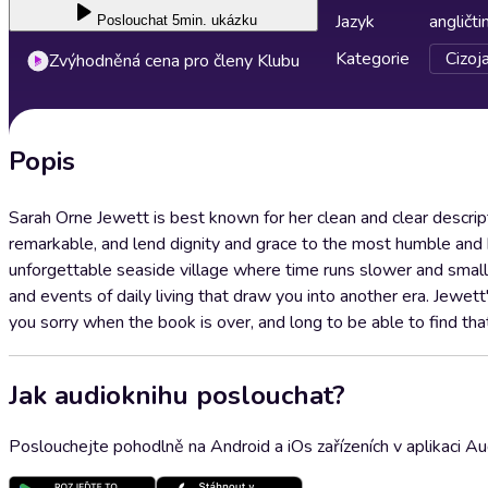
Jazyk
angličti
Poslouchat
5min. ukázku
Kategorie
Cizoj
Zvýhodněná cena pro členy Klubu
Popis
Sarah Orne Jewett is best known for her clean and clear descr
remarkable, and lend dignity and grace to the most humble and 
unforgettable seaside village where time runs slower and small
and events of daily living that draw you into another era. Jewet
you sorry when the book is over, and long to be able to find that 
Jak audioknihu poslouchat?
Poslouchejte pohodlně na Android a iOs zařízeních v aplikaci A