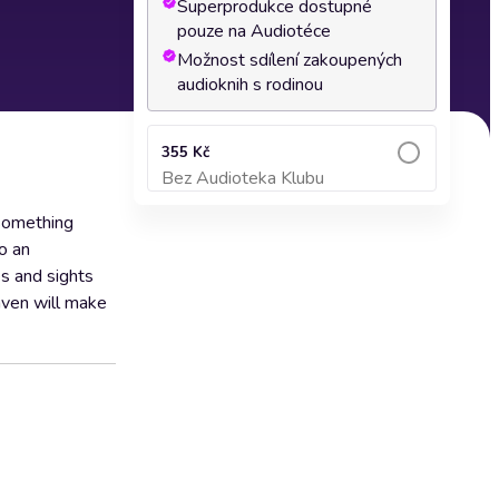
Superprodukce dostupné
pouze na Audiotéce
Možnost sdílení zakoupených
audioknih s rodinou
355 Kč
Bez Audioteka Klubu
Přidat do košíku
 something
o an
es and sights
haven will make