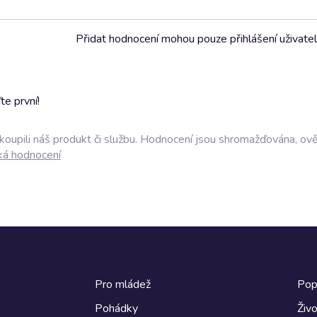
Přidat hodnocení mohou pouze přihlášení uživate
e první!
akoupili náš produkt či službu. Hodnocení jsou shromažďována, ov
ká hodnocení
Pro mládež
Pop
Pohádky
Živo