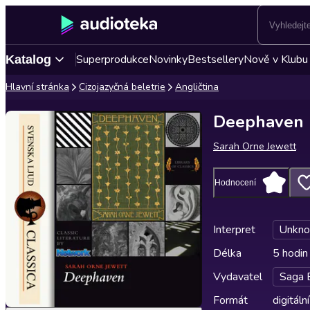
Superprodukce
Novinky
Bestsellery
Nově v Klubu
Katalog
Hlavní stránka
Cizojazyčná beletrie
Angličtina
Deephaven
Sarah Orne Jewett
Hodnocení
Interpret
Unkn
Délka
5 hodin
Vydavatel
Saga 
Formát
digitální