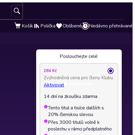
Košík
Polička
Oblíbené
Nedávno přehrávané
Poslouchejte celé:
284 Kč
Zvýhodněná cena pro členy Klubu
Aktivovat
14 dní na zkoušku zdarma
Tento titul a tisíce dalších s
20% členskou slevou
Přes 3000 titulů volně k
poslechu v rámci předplatného