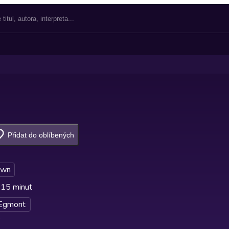
Přidat do oblíbených
own
 15 minut
Egmont