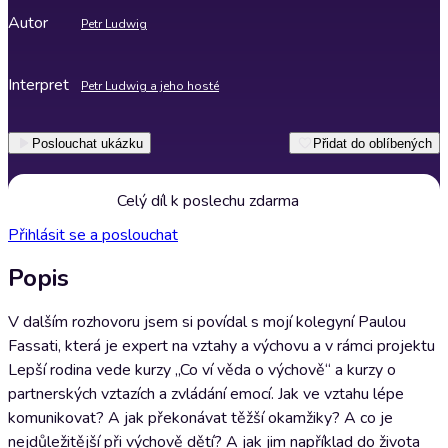
Autor
Petr Ludwig
Interpret
Petr Ludwig a jeho hosté
Poslouchat ukázku
Přidat do oblíbených
Celý díl k poslechu zdarma
Přihlásit se a poslouchat
Popis
V dalším rozhovoru jsem si povídal s mojí kolegyní Paulou
Fassati, která je expert na vztahy a výchovu a v rámci projektu
Lepší rodina vede kurzy „Co ví věda o výchově“ a kurzy o
partnerských vztazích a zvládání emocí. Jak ve vztahu lépe
komunikovat? A jak překonávat těžší okamžiky? A co je
nejdůležitější při výchově dětí? A jak jim například do života