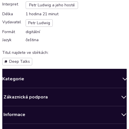
Interpret
Petr Ludwig a jeho hosté
Délka
1 hodina 21 minut
Vydavatel
Petr Ludwig
Formát
digitální
Jazyk
čeština
Titul najdete ve sbírkách
:
Deep Talks
Kategorie
Novinky
Zákaznická podpora
Bestsellery měsíce
Obchodní podmínky
Podcasty
Informace
Zásady ochrany osobních údajů
AKCE
Předplatné Audioteka Klub
Audioteka Klub - Obchodní podmínky