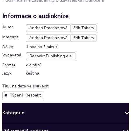
Podmínkami a zásadami pro uživatelská hodnocení
Informace o audioknize
Autor
Andrea Procházková
Erik Tabery
Interpret
Andrea Procházková
Erik Tabery
Délka
1 hodina 3 minut
Vydavatel
Respekt Publishing a.s.
Formát
digitální
Jazyk
čeština
Titul najdete ve sbírkách
:
Týdeník Respekt
Kategorie
Novinky