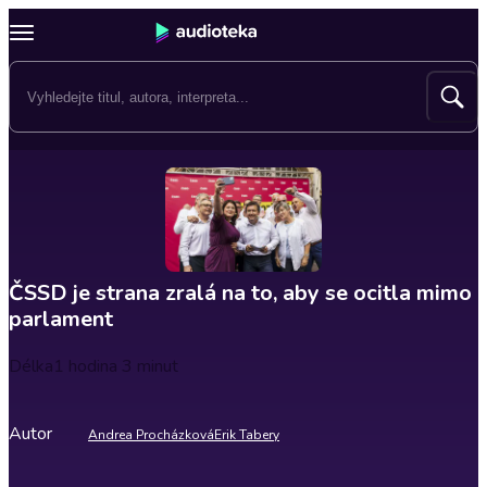
ČSSD je strana zralá na to, aby se ocitla mimo
parlament
Délka
1 hodina 3 minut
Autor
Andrea Procházková
Erik Tabery