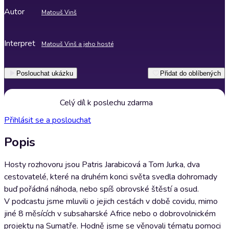
Autor
Matouš Vinš
Interpret
Matouš Vinš a jeho hosté
Poslouchat ukázku
Přidat do oblíbených
Celý díl k poslechu zdarma
Přihlásit se a poslouchat
Popis
Hosty rozhovoru jsou Patris Jarabicová a Tom Jurka, dva
cestovatelé, které na druhém konci světa svedla dohromady
buď pořádná náhoda, nebo spíš obrovské štěstí a osud.
V podcastu jsme mluvili o jejich cestách v době covidu, mimo
jiné 8 měsících v subsaharské Africe nebo o dobrovolnickém
projektu na Sumatře. Hodně jsme se věnovali tématu pomoci