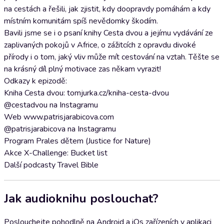
na cestách a řešili, jak zjistit, kdy doopravdy pomáhám a kdy
místním komunitám spíš nevědomky škodím.
Bavili jsme se i o psaní knihy Cesta dvou a jejímu vydávání ze
zaplivaných pokojů v Africe, o zážitcích z opravdu divoké
přírody i o tom, jaký vliv může mít cestování na vztah. Těšte se
na krásný díl plný motivace zas někam vyrazit!
Odkazy k epizodě:
Kniha Cesta dvou: tomjurka.cz/kniha-cesta-dvou
@cestadvou na Instagramu
Web www.patrisjarabicova.com
@patrisjarabicova na Instagramu
Program Prales dětem (Justice for Nature)
Akce X-Challenge: Bucket list
Další podcasty Travel Bible
Jak audioknihu poslouchat?
Poslouchejte pohodlně na Android a iOs zařízeních v aplikaci