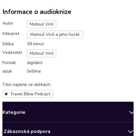
Informace o audioknize
Autor
Matouš Vinš
Interpret
Matouš Vinš a jeho hosté
Délka
59 minut
Vydavatel
Matouš Vinš
Formát
digitální
Jazyk
čeština
Titul najdete ve sbírkách
:
Travel Bible Podcast
Kategorie
Novinky
Zákaznická podpora
Bestsellery měsíce