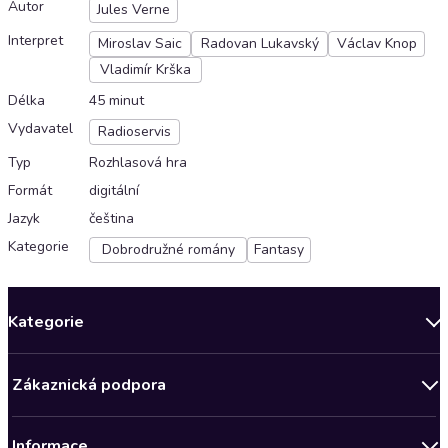
Autor
Jules Verne
Interpret
Miroslav Saic
Radovan Lukavský
Václav Knop
Vladimír Krška
Délka
45 minut
Vydavatel
Radioservis
Typ
Rozhlasová hra
Formát
digitální
Jazyk
čeština
Kategorie
Dobrodružné romány
Fantasy
Kategorie
Novinky
Zákaznická podpora
Bestsellery měsíce
Obchodní podmínky
Podcasty
Informace