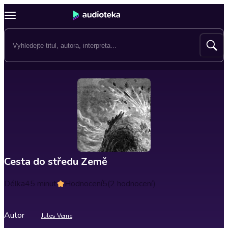
Cesta do středu Země
Délka
45 minut
Hodnocení
5
(2 hodnocení)
Autor
Jules Verne