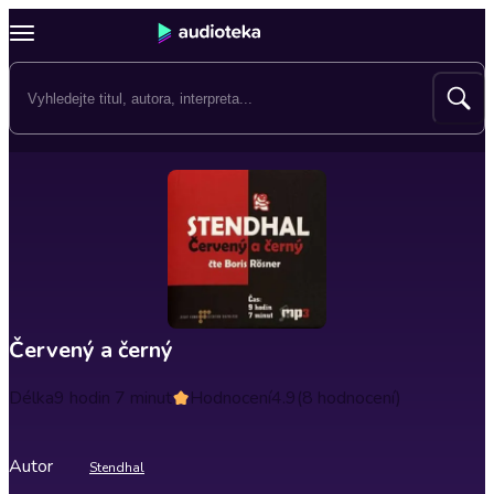
Červený a černý
Délka
9 hodin 7 minut
Hodnocení
4.9
(8 hodnocení)
Autor
Stendhal