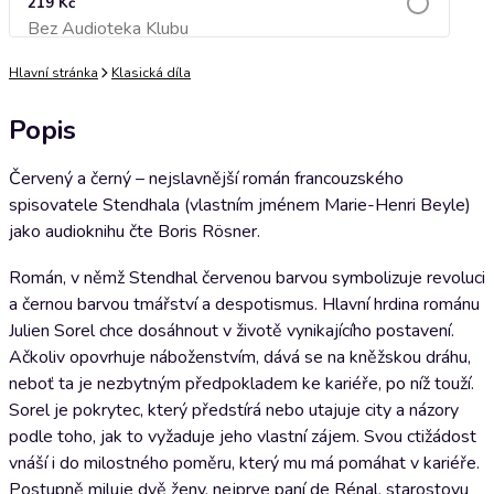
219 Kč
Bez Audioteka Klubu
Přidat do košíku
Hlavní stránka
Klasická díla
Popis
Červený a černý – nejslavnější román francouzského
spisovatele Stendhala (vlastním jménem Marie-Henri Beyle)
jako audioknihu čte Boris Rösner.
Román, v němž Stendhal červenou barvou symbolizuje revoluci
a černou barvou tmářství a despotismus. Hlavní hrdina románu
Julien Sorel chce dosáhnout v životě vynikajícího postavení.
Ačkoliv opovrhuje náboženstvím, dává se na kněžskou dráhu,
neboť ta je nezbytným předpokladem ke kariéře, po níž touží.
Sorel je pokrytec, který předstírá nebo utajuje city a názory
podle toho, jak to vyžaduje jeho vlastní zájem. Svou ctižádost
vnáší i do milostného poměru, který mu má pomáhat v kariéře.
Postupně miluje dvě ženy, nejprve paní de Rénal, starostovu