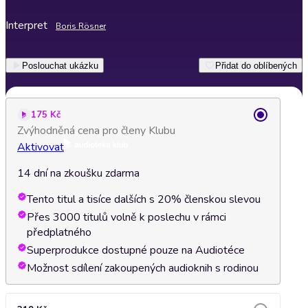
Interpret
Boris Rösner
Poslouchat ukázku
Přidat do oblíbených
175 Kč
Zvýhodněná cena pro členy Klubu
Aktivovat
14 dní na zkoušku zdarma
Tento titul a tisíce dalších s 20% členskou slevou
Přes 3000 titulů volně k poslechu v rámci
předplatného
Superprodukce dostupné pouze na Audiotéce
Možnost sdílení zakoupených audioknih s rodinou