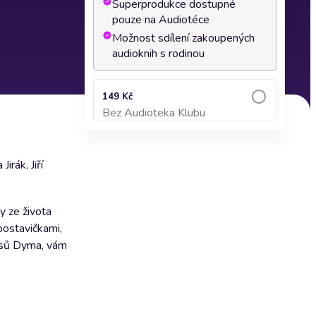
Superprodukce dostupné
pouze na Audiotéce
Možnost sdílení zakoupených
audioknih s rodinou
149 Kč
Bez Audioteka Klubu
Přidat do košíku
rák, Jiří
y ze života
postavičkami,
lesů Dyma, vám