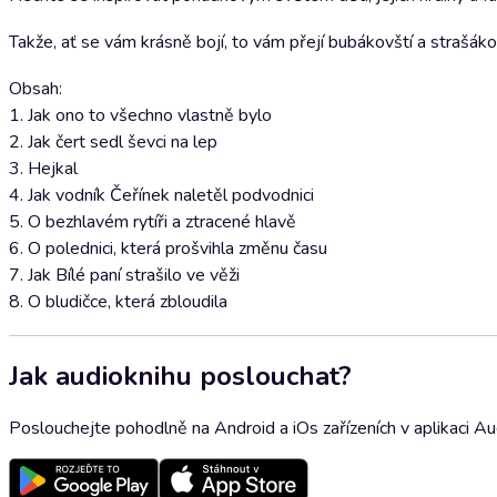
Takže, ať se vám krásně bojí, to vám přejí bubákovští a strašáko
Obsah:
1. Jak ono to všechno vlastně bylo
2. Jak čert sedl ševci na lep
3. Hejkal
4. Jak vodník Čeřínek naletěl podvodnici
5. O bezhlavém rytíři a ztracené hlavě
6. O polednici, která prošvihla změnu času
7. Jak Bílé paní strašilo ve věži
8. O bludičce, která zbloudila
Jak audioknihu poslouchat?
Poslouchejte pohodlně na Android a iOs zařízeních v aplikaci A