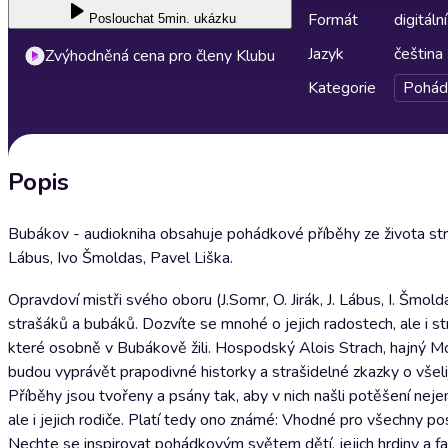
Formát
digitální
Poslouchat
5min. ukázku
Jazyk
čeština
Zvýhodněná cena pro členy Klubu
Kategorie
Pohád
Popis
Bubákov - audiokniha obsahuje pohádkové příběhy ze života stra
Lábus, Ivo Šmoldas, Pavel Liška.
Opravdoví mistři svého oboru (J.Somr, O. Jirák, J. Lábus, I. Šmo
strašáků a bubáků. Dozvíte se mnohé o jejich radostech, ale i st
které osobně v Bubákově žili. Hospodský Alois Strach, hajný M
budou vyprávět prapodivné historky a strašidelné zkazky o všeli
Příběhy jsou tvořeny a psány tak, aby v nich našli potěšení nejen
ale i jejich rodiče. Platí tedy ono známé: Vhodné pro všechny po
Nechte se inspirovat pohádkovým světem dětí, jejich hrdiny a fan