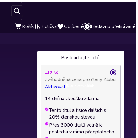
Košík
Polička
Oblíbené
Nedávno přehrávané
Poslouchejte celé:
119 Kč
Zvýhodněná cena pro členy Klubu
Aktivovat
14 dní na zkoušku zdarma
Tento titul a tisíce dalších s
20% členskou slevou
Přes 3000 titulů volně k
poslechu v rámci předplatného