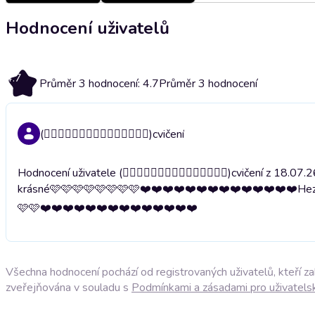
Hodnocení uživatelů
4.7
Průměr 3 hodnocení: 4.7
Průměr 3 hodnocení
(🤸🏼‍♀️🤸🏼‍♀️🤸🏼‍♀️🤸🏼‍♀️🤸🏼‍♀️)cvičení
Hodnocení uživatele (🤸🏼‍♀️🤸🏼‍♀️🤸🏼‍♀️🤸🏼‍♀️🤸🏼‍♀️)cvičení z
krásné🩷🩷🩷🩷🩷🩷🩷🩷❤️❤️❤️❤️❤️❤️❤️❤️❤️❤️❤️❤️❤️❤️
Hez
🩷🩷❤️❤️❤️❤️❤️❤️❤️❤️❤️❤️❤️❤️❤️❤️
Všechna hodnocení pochází od registrovaných uživatelů, kteří z
zveřejňována v souladu s
Podmínkami a zásadami pro uživatels