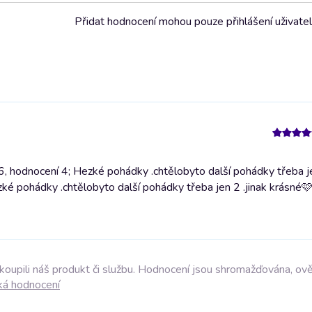
Přidat hodnocení mohou pouze přihlášení uživate
 18.07.26, hodnocení 4; Hezké pohádky .chtělobyto další pohádky třeba j
ké pohádky .chtělobyto další pohádky třeba jen 2 .jinak krásné
akoupili náš produkt či službu. Hodnocení jsou shromažďována, ov
ká hodnocení