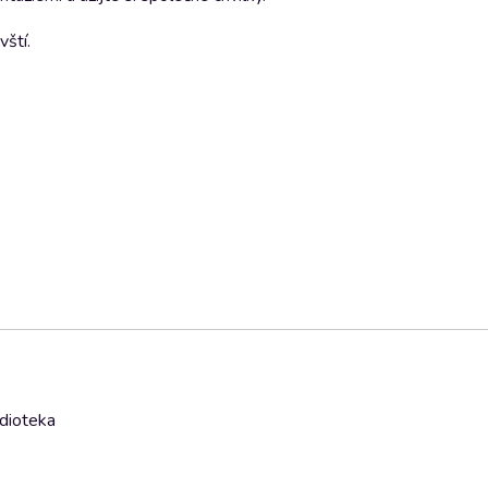
vští.
udioteka