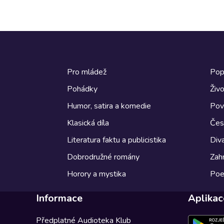
Pro mládež
Pop
Pohádky
Živo
Humor, satira a komedie
Pov
Klasická díla
Česk
Literatura faktu a publicistika
Diva
Dobrodružné romány
Zahr
Horory a mystika
Poe
Informace
Aplikac
Předplatné Audioteka Klub