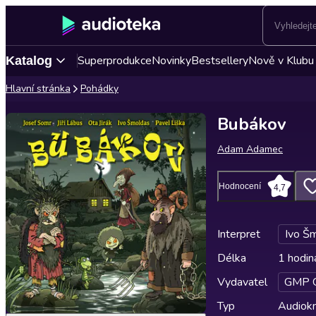
Superprodukce
Novinky
Bestsellery
Nově v Klubu
Katalog
Hlavní stránka
Pohádky
Bubákov
Adam Adamec
Hodnocení
4,7
Interpret
Ivo Š
Délka
1 hodin
Vydavatel
GMP 
Typ
Audiokn