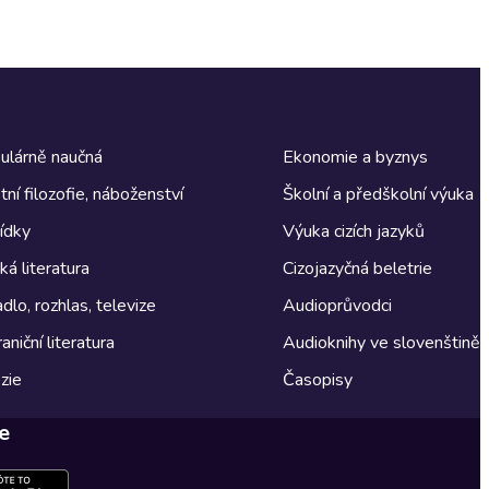
ulárně naučná
Ekonomie a byznys
tní filozofie, náboženství
Školní a předškolní výuka
ídky
Výuka cizích jazyků
á literatura
Cizojazyčná beletrie
dlo, rozhlas, televize
Audioprůvodci
aniční literatura
Audioknihy ve slovenštině
zie
Časopisy
e