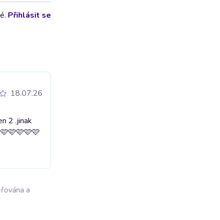
lé.
Přihlásit se
18.07.26
en 2 .jinak
🩷🩷🩷🩷🩷🩷
ěřována a