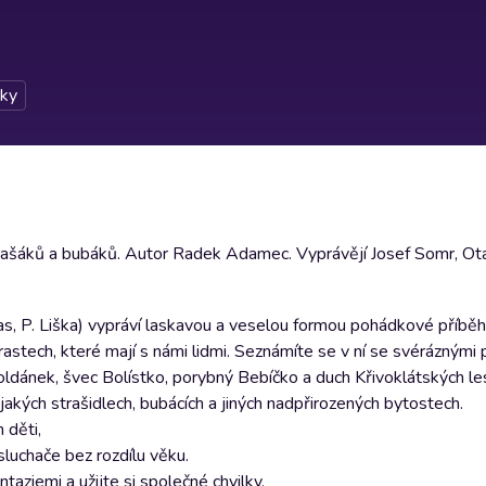
ky
šáků a bubáků. Autor Radek Adamec. Vyprávějí Josef Somr, Ota Ji
ldas, P. Liška) vypráví laskavou a veselou formou pohádkové příběh
rastech, které mají s námi lidmi. Seznámíte se v ní se svéráznými 
oldánek, švec Bolístko, porybný Bebíčko a duch Křivoklátských 
jakých strašidlech, bubácích a jiných nadpřirozených bytostech.
 děti,
sluchače bez rozdílu věku.
taziemi a užijte si společné chvilky.