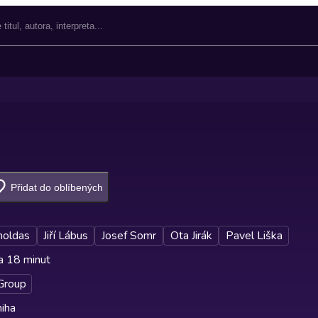
Přidat do oblíbených
moldas
Jiří Lábus
Josef Somr
Ota Jirák
Pavel Liška
a 18 minut
Group
iha