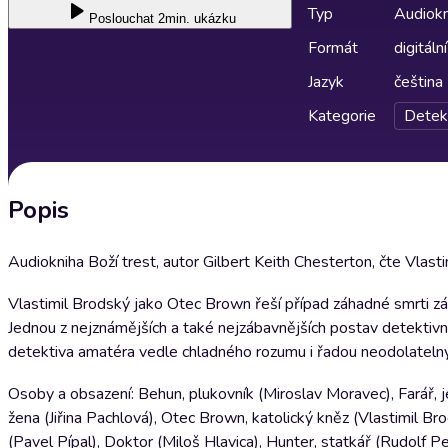
Typ
Audiokn
Poslouchat
2min. ukázku
Formát
digitální
Jazyk
čeština
Kategorie
Detek
Popis
Audiokniha Boží trest, autor Gilbert Keith Chesterton, čte Vlasti
Vlastimil Brodský jako Otec Brown řeší případ záhadné smrti zá
Jednou z nejznámějších a také nejzábavnějších postav detektivní 
detektiva amatéra vedle chladného rozumu i řadou neodolatelný
Osoby a obsazení: Behun, plukovník (Miroslav Moravec), Farář, j
žena (Jiřina Pachlová), Otec Brown, katolický kněz (Vlastimil Br
(Pavel Pípal), Doktor (Miloš Hlavica), Hunter, statkář (Rudolf Pel