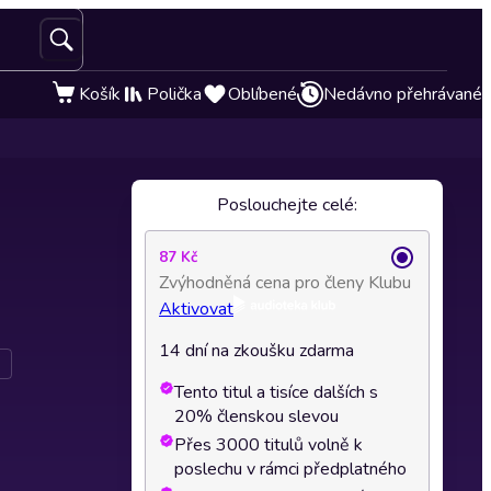
Košík
Polička
Oblíbené
Nedávno přehrávané
Poslouchejte celé:
87 Kč
Zvýhodněná cena pro členy Klubu
Aktivovat
14 dní na zkoušku zdarma
Tento titul a tisíce dalších s
20% členskou slevou
Přes 3000 titulů volně k
poslechu v rámci předplatného