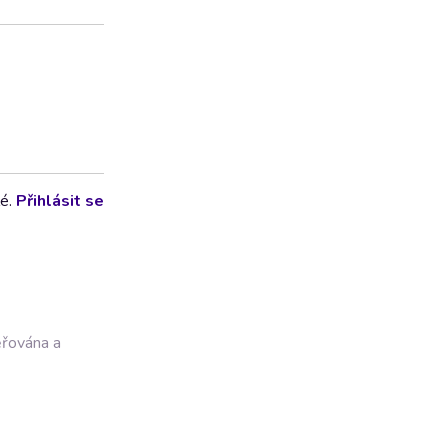
lé.
Přihlásit se
ěřována a