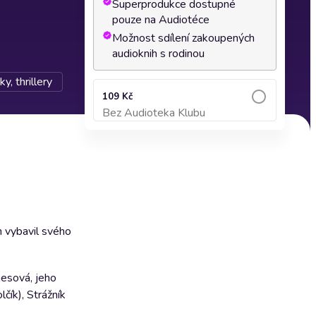
Superprodukce dostupné
pouze na Audiotéce
Možnost sdílení zakoupených
audioknih s rodinou
y, thrillery
109 Kč
Bez Audioteka Klubu
Přidat do košíku
n vybavil svého
nesová, jeho
čík), Strážník