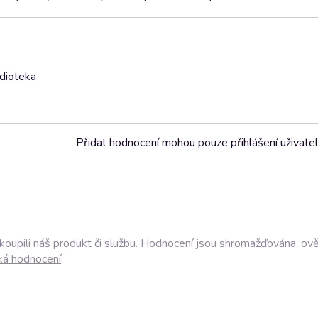
udioteka
Přidat hodnocení mohou pouze přihlášení uživate
akoupili náš produkt či službu. Hodnocení jsou shromažďována, ov
ká hodnocení