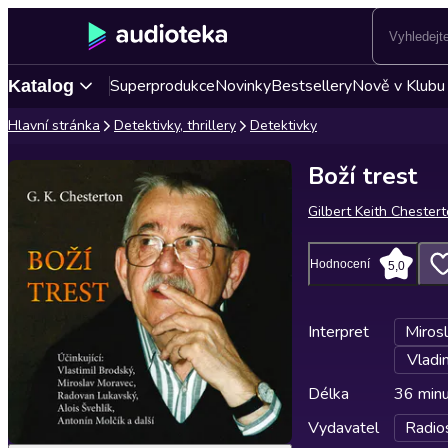
Superprodukce
Novinky
Bestsellery
Nově v Klubu
Katalog
Hlavní stránka
Detektivky, thrillery
Detektivky
Boží trest
Gilbert Keith Chester
Hodnocení
5,0
Interpret
Miros
Vladim
Délka
36 min
Vydavatel
Radio