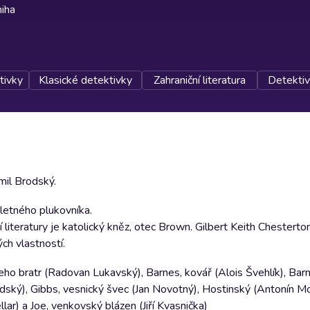
iha
tivky
Klasické detektivky
Zahraniční literatura
Detektivk
mil Brodský.
letného plukovníka.
literatury je katolický kněz, otec Brown. Gilbert Keith Chesterto
ch vlastností.
eho bratr (Radovan Lukavský), Barnes, kovář (Alois Švehlík), Bar
odský), Gibbs, vesnický švec (Jan Novotný), Hostinský (Antonín Mol
lar) a Joe, venkovský blázen (Jiří Kvasnička)