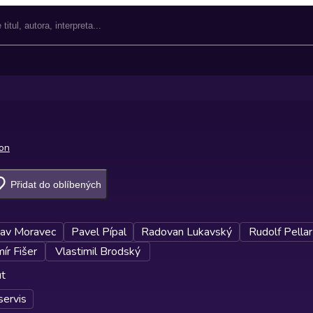
ton
Přidat do oblíbených
lav Moravec
Pavel Pípal
Radovan Lukavský
Rudolf Pellar
ír Fišer
Vlastimil Brodský
ut
servis