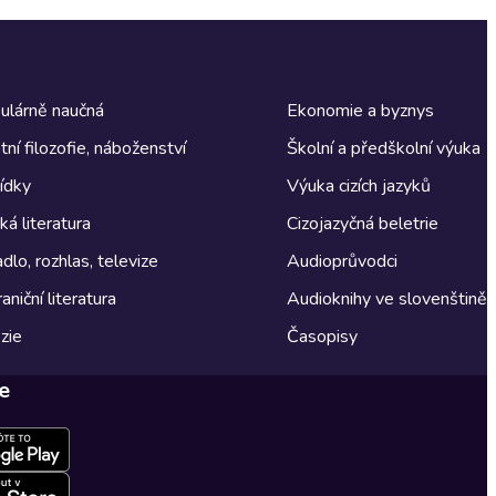
ulárně naučná
Ekonomie a byznys
tní filozofie, náboženství
Školní a předškolní výuka
ídky
Výuka cizích jazyků
á literatura
Cizojazyčná beletrie
dlo, rozhlas, televize
Audioprůvodci
aniční literatura
Audioknihy ve slovenštině
zie
Časopisy
e