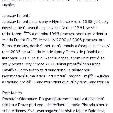
Babiše.
Jaroslav Kmenta
Jaroslav Kmenta, narozený v Nymburce v roce 1969, je český
investigativní novinář a spisovatel. V roce 1991 se stal
redaktorem ČTK a od roku 1993 pracoval sedm let v deníku
Mladá Fronta DNES. Mezi lety 2000 až 2003 pracoval pro
Zemské noviny, deník Super, deník Impuls a časopis Instinkt. V
roce 2003 se vrátil do Mladé fronty Dnes, kde působil do
listopadu 2013. Za svou kariéru napsal sedm knih, které se
staly bestsellery. V roce 2010 získal prestižní cenu Karla
Havlíčka Borovského za dlouhodobou a důslednou
investigativní žurnalistiku.Podle titulů Padrino Krejčíř – Afričan
a Padrino Krejčíř - Gangster vznikl dvoudílný film Gangster Ka.
Petr Kubes
Pochází z Olomouce. Po gymnáziu začal studovat divadelní
fakultu v Praze pod vedením režiséra Luboše Pistoria a herce
Jiřího Adamíry. Své první angažmá strávil v Mladé Boleslavi,