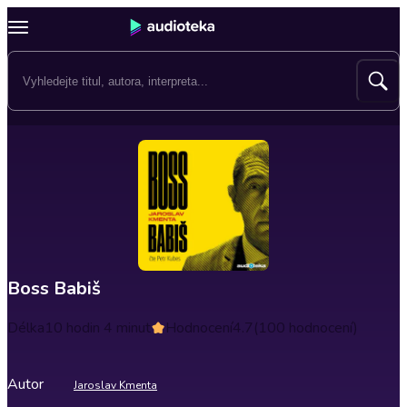
Boss Babiš
Délka
10 hodin 4 minut
Hodnocení
4.7
(100 hodnocení)
Autor
Jaroslav Kmenta