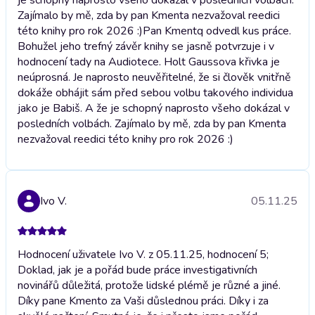
Zajímalo by mě, zda by pan Kmenta nezvažoval reedici
této knihy pro rok 2026 :)
Pan Kmentq odvedl kus práce.
Bohužel jeho trefný závěr knihy se jasně potvrzuje i v
hodnocení tady na Audiotece. Holt Gaussova křivka je
neúprosná. Je naprosto neuvěřitelné, že si člověk vnitřně
dokáže obhájit sám před sebou volbu takového individua
jako je Babiš. A že je schopný naprosto všeho dokázal v
posledních volbách. Zajímalo by mě, zda by pan Kmenta
nezvažoval reedici této knihy pro rok 2026 :)
Ivo V.
05.11.25
Hodnocení uživatele Ivo V. z 05.11.25, hodnocení 5;
Doklad, jak je a pořád bude práce investigativních
novinářů důležitá, protože lidské plémě je různé a jiné.
Díky pane Kmento za Vaši důslednou práci. Díky i za