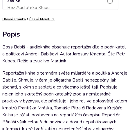
249 Kč
Bez Audioteka Klubu
Přidat do košíku
Hlavní stránka
Česká literatura
Popis
Boss Babiš - audiokniha obsahuje reportážní dílo o podnikateli
a politikovi Andreji Babišovi. Autor Jaroslav Kmenta. Čte Petr
Kubes. Režie a zvuk Ivo Martiník.
Reportážní kniha o temném světe miliardáře a politika Andreje
Babiše. Shrnuje, v čem je oligarcha Babiš nebezpečný, jak
zbohatl, s kým se zapletl a co všechno ještě tají. Popisuje
nejen jeho skutečný podnikatelský zrod a nemilosrdné
praktiky v byznysu, ale přibližuje i jeho roli ve polosvětě kolem
kmotrů Františka Mrázka, Tomáše Pitra či Radovana Krejčíře.
Kniha je zčásti postavená na reportážích časopisu Reportér.
Přináší však celou řadu novinek a dosud nepublikovaných
informací, které tvoří zatím nejucelenější obraz oligarchy