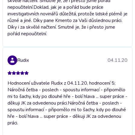
skvělé načtení. Smutné je, že i přesto jsme pořád
nepoučitelní.
Doklad, jak je a pořád bude práce
investigativních novinářů důležitá, protože lidské plémě je
různé a jiné. Díky pane Kmento za Vaši důslednou práci.
Díky i za skvělé načtení. Smutné je, že i přesto jsme
pořád nepoučitelní.
Rudix
04.11.20
Hodnocení uživatele Rudix z 04.11.20, hodnocení 5;
Náročná četba - poslech - spoustu informací - připomělo
mi to šachy, kdy po dlouhé hře - bolí hlava ... super práce -
děkuji JK za odvedenou práci.
Náročná četba - poslech -
spoustu informací - připomělo mi to šachy, kdy po dlouhé
hře - bolí hlava ... super práce - děkuji JK za odvedenou
práci.