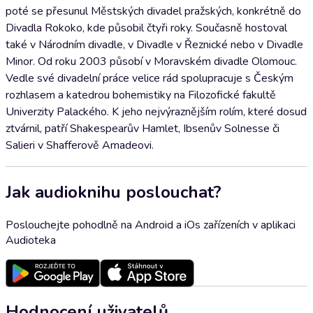
poté se přesunul Městských divadel pražských, konkrétně do
Divadla Rokoko, kde působil čtyři roky. Současně hostoval
také v Národním divadle, v Divadle v Řeznické nebo v Divadle
Minor. Od roku 2003 působí v Moravském divadle Olomouc.
Vedle své divadelní práce velice rád spolupracuje s Českým
rozhlasem a katedrou bohemistiky na Filozofické fakultě
Univerzity Palackého. K jeho nejvýraznějším rolím, které dosud
ztvárnil, patří Shakespearův Hamlet, Ibsenův Solnesse či
Salieri v Shafferově Amadeovi.
Jak audioknihu poslouchat?
Poslouchejte pohodlně na Android a iOs zařízeních v aplikaci
Audioteka
Hodnocení uživatelů