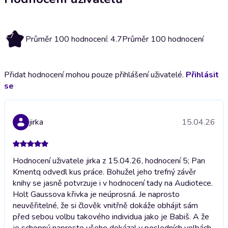
4.7
Průměr 100 hodnocení: 4.7
Průměr 100 hodnocení
Přidat hodnocení mohou pouze přihlášení uživatelé.
Přihlásit
se
jirka
15.04.26
Hodnocení uživatele jirka z 15.04.26, hodnocení 5; Pan
Kmentq odvedl kus práce. Bohužel jeho trefný závěr
knihy se jasně potvrzuje i v hodnocení tady na Audiotece.
Holt Gaussova křivka je neúprosná. Je naprosto
neuvěřitelné, že si člověk vnitřně dokáže obhájit sám
před sebou volbu takového individua jako je Babiš. A že
je schopný naprosto všeho dokázal v posledních volbách.