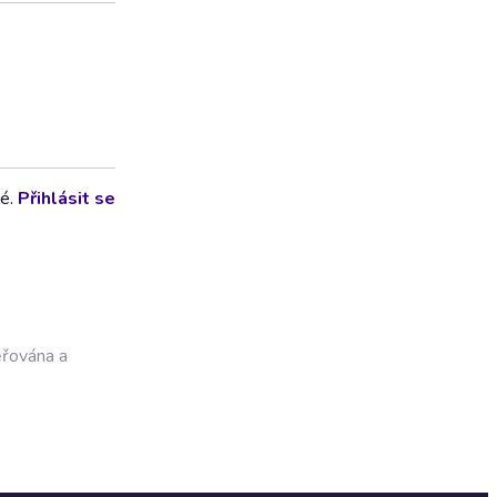
lé.
Přihlásit se
ěřována a