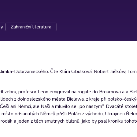
ky
Zahraniční literatura
limka-Dobrzanieckého. Čte Klára Cibulková, Robert Jašków, Tom
dl zebru, profesor Leon emigroval na rogale do Broumova a v Biel
dech z dolnoslezského města Bielawa, z kraje při polsko-českých
, Češi ani Němci, ale Naši a mluvilo se „po naszym“. Dvacáté stolet
, místo odsunutých Němců přišli Poláci z východu, Ukrajinci i Řeko
rodák a jeden z těch smutných bláznů, jako by psal kroniku tohot