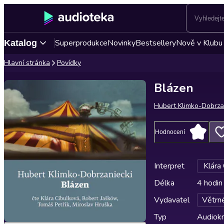
Superprodukce
Novinky
Bestsellery
Nově v Klubu
Katalog
Hlavní stránka
Povídky
Blázen
Hubert Klimko-Dobrza
Hodnocení
Interpret
Klára
Délka
4 hodin
Vydavatel
Větrn
Typ
Audiokn