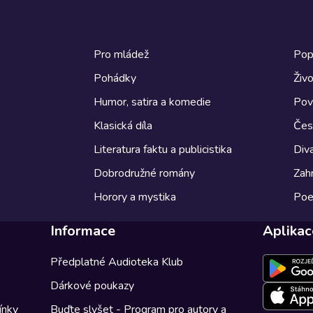
Pro mládež
Pop
Pohádky
Živo
Humor, satira a komedie
Pov
Klasická díla
Česk
Literatura faktu a publicistika
Diva
Dobrodružné romány
Zahr
Horory a mystika
Poe
Informace
Aplikac
Předplatné Audioteka Klub
Dárkové poukazy
ínky
Buďte slyšet - Program pro autory a