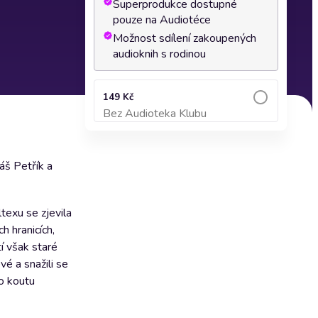
Superprodukce dostupné
pouze na Audiotéce
Možnost sdílení zakoupených
audioknih s rodinou
149 Kč
Bez Audioteka Klubu
Přidat do košíku
áš Petřík a
texu se zjevila
 hranicích,
í však staré
vé a snažili se
o koutu