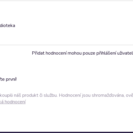
udioteka
Přidat hodnocení mohou pouze přihlášení uživate
e první!
akoupili náš produkt či službu. Hodnocení jsou shromažďována, ov
ká hodnocení