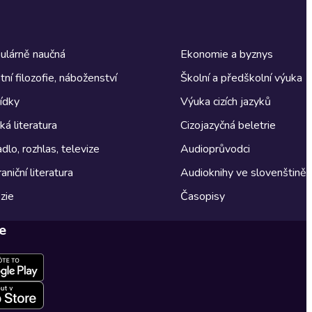
ulárně naučná
Ekonomie a byznys
tní filozofie, náboženství
Školní a předškolní výuka
ídky
Výuka cizích jazyků
á literatura
Cizojazyčná beletrie
dlo, rozhlas, televize
Audioprůvodci
aniční literatura
Audioknihy ve slovenštině
zie
Časopisy
e