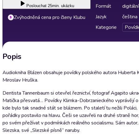
Formát
digitální
Poslouchat
25min. ukázku
Jazyk
čeština
Zvýhodněná cena pro členy Klubu
Kategorie
Povíd
Popis
Audiokniha Blázen obsahuje povídky polského autora Huberta K
Miroslav Hruška.
Dentista Tannenbaum si otevřel řeznictví, fotograf Agapito ukra
Matička přesvatá… Povídky Klimka-Dobrzanieckého vyprávějí o li
kde bylo tak snadné stát se bláznem. Po staletí tu nežili Poláci
pořádky postavilo na hlavu. Češi se uzavřeli na druhé straně hor
po svém přežívat v podmínkách reálného socialismu. Sám autor, 
Slezska, své „Slezské písně“ naruby.