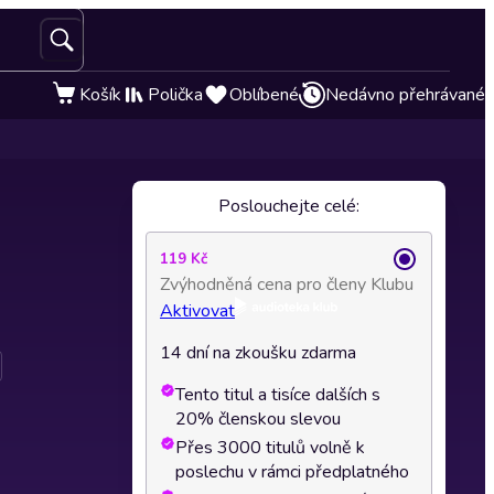
Košík
Polička
Oblíbené
Nedávno přehrávané
Poslouchejte celé:
119 Kč
Zvýhodněná cena pro členy Klubu
Aktivovat
14 dní na zkoušku zdarma
Tento titul a tisíce dalších s
20% členskou slevou
Přes 3000 titulů volně k
poslechu v rámci předplatného