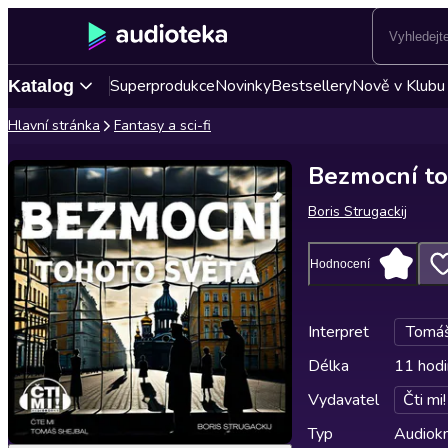
Superprodukce
Novinky
Bestsellery
Nově v Klubu
Katalog
Hlavní stránka
Fantasy a sci-fi
Bezmocní to
Boris Strugackij
Hodnocení
Interpret
Tomáš
Délka
11 hodi
Vydavatel
Čti mi!
Typ
Audiokn