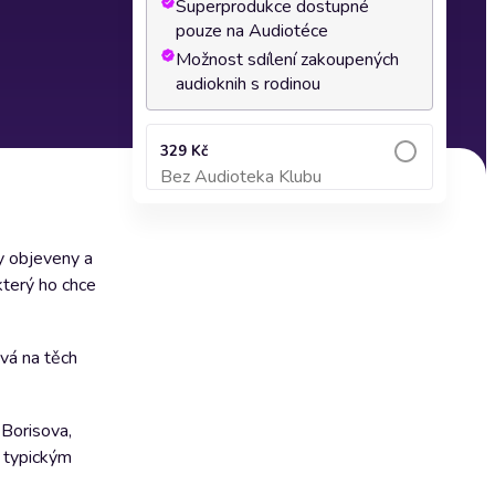
Superprodukce dostupné
pouze na Audiotéce
Možnost sdílení zakoupených
audioknih s rodinou
329 Kč
Bez Audioteka Klubu
Přidat do košíku
ly objeveny a
který ho chce
ývá na těch
 Borisova,
m typickým