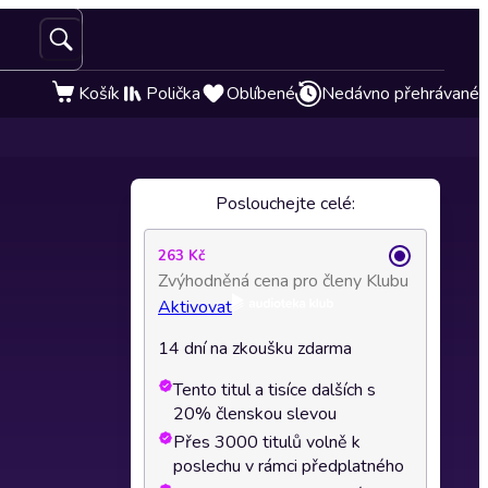
Košík
Polička
Oblíbené
Nedávno přehrávané
Poslouchejte celé:
263 Kč
Zvýhodněná cena pro členy Klubu
Aktivovat
14 dní na zkoušku zdarma
Tento titul a tisíce dalších s
20% členskou slevou
Přes 3000 titulů volně k
poslechu v rámci předplatného