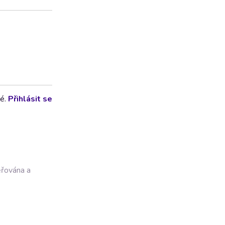
lé.
Přihlásit se
ěřována a