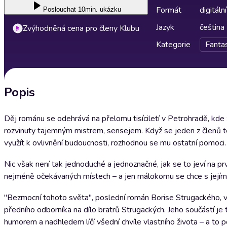
Formát
digitální
Poslouchat
10min. ukázku
Jazyk
čeština
Zvýhodněná cena pro členy Klubu
Kategorie
Fantas
Popis
Děj románu se odehrává na přelomu tisíciletí v Petrohradě, kde ž
rozvinuty tajemným mistrem, sensejem. Když se jeden z členů t
využít k ovlivnění budoucnosti, rozhodnou se mu ostatní pomoci.
Nic však není tak jednoduché a jednoznačné, jak se to jeví na pr
nejméně očekávaných místech – a jen málokomu se chce s jejím 
"Bezmocní tohoto světa", poslední román Borise Strugackého, vy
předního odborníka na dílo bratrů Strugackých. Jeho součástí 
humorem a nadhledem líčí všední chvíle vlastního života – a to 