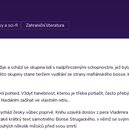
y a sci-fi
Zahraniční literatura
ije a schází se skupina lidí s nadpřirozenými schopnostmi, jež by
éto skupiny stane terčem vydírání ze strany mafiánského bosse, 
vní pohled. Vždyť hanebnost, kterou je třeba potlačit, často přeb
hledáním začínat ve vlastním nitru…
chází česky vůbec poprvé. Knihu uzavírá doslov z pera Vladimira
je také krátký text samotného Borise Strugackého, v němž se svý
pouhých několik měsíců před svou smrtí.