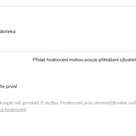
udioteka
Přidat hodnocení mohou pouze přihlášení uživate
e první!
akoupili náš produkt či službu. Hodnocení jsou shromažďována, ov
ká hodnocení