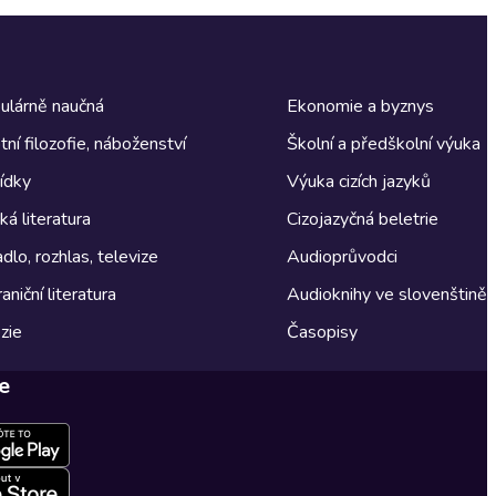
ulárně naučná
Ekonomie a byznys
tní filozofie, náboženství
Školní a předškolní výuka
ídky
Výuka cizích jazyků
á literatura
Cizojazyčná beletrie
dlo, rozhlas, televize
Audioprůvodci
aniční literatura
Audioknihy ve slovenštině
zie
Časopisy
e