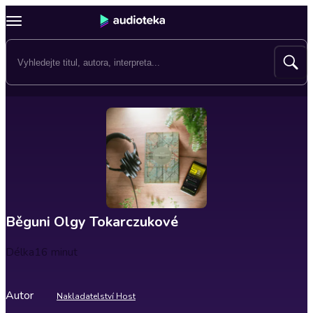
Běguni Olgy Tokarczukové
Délka
16 minut
Autor
Nakladatelství Host