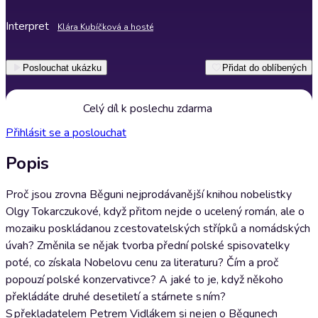
Interpret
Klára Kubíčková a hosté
Poslouchat ukázku
Přidat do oblíbených
Celý díl k poslechu zdarma
Přihlásit se a poslouchat
Popis
Proč jsou zrovna Běguni nejprodávanější knihou nobelistky
Olgy Tokarczukové, když přitom nejde o ucelený román, ale o
mozaiku poskládanou z cestovatelských střípků a nomádských
úvah? Změnila se nějak tvorba přední polské spisovatelky
poté, co získala Nobelovu cenu za literaturu? Čím a proč
popouzí polské konzervativce? A jaké to je, když někoho
překládáte druhé desetiletí a stárnete s ním?
S překladatelem Petrem Vidlákem si nejen o Běgunech