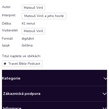
Autor
Matouš Vinš
Interpret
Matouš Vinš a jeho hosté
Délka
41 minut
Vydavatel
Matouš Vinš
Formát
digitální
Jazyk
čeština
Titul najdete ve sbírkách
:
Travel Bible Podcast
Kategorie
Novinky
Zákaznická podpora
Bestsellery měsíce
Obchodní podmínky
Podcasty
Informace