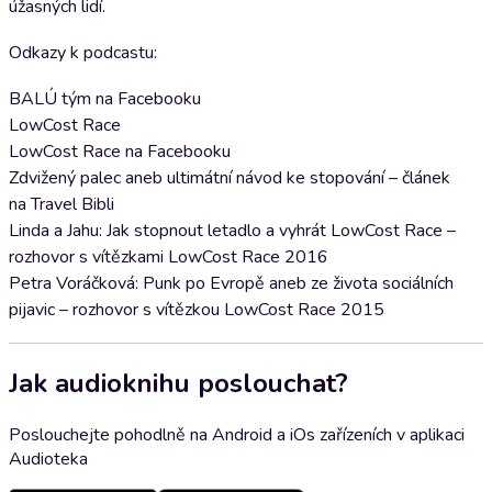
úžasných lidí.
Odkazy k podcastu:
BALÚ tým na Facebooku
LowCost Race
LowCost Race na Facebooku
Zdvižený palec aneb ultimátní návod ke stopování – článek
na Travel Bibli
Linda a Jahu: Jak stopnout letadlo a vyhrát LowCost Race –
rozhovor s vítězkami LowCost Race 2016
Petra Voráčková: Punk po Evropě aneb ze života sociálních
pijavic – rozhovor s vítězkou LowCost Race 2015
Jak audioknihu poslouchat?
Poslouchejte pohodlně na Android a iOs zařízeních v aplikaci
Audioteka