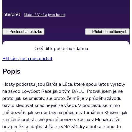
Interpret
Matouš Vinš a jeho hosté
Poslouchat ukázku
Přidat do oblíbených
Celý díl k poslechu zdarma
Přihlásit se a poslouchat
Popis
Hosty podcastu jsou Barča a Lůca, které spolu letos vyrazily
na závod LowCost Race jako tým BALÚ. Pozval jsem je ne
proto, jak se umístily, ale proto, že mě je v průběhu závodu
bavilo sledovat snad nejvíc ze všech. V podcastu se mimo
jiné dozvíte, jak se dostaly na pódium s Tomášem Klusem, jak
zaručeně prohrát své jediné peníze v kasinu v Monaku a že i
bez peněz se dají nasbírat skvělé zážitky a potkat spoustu