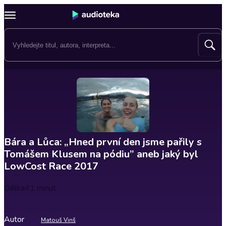
Bára a Lůca: „Hned první den jsme pařily s
Tomášem Klusem na pódiu” aneb jaký byl
LowCost Race 2017
Délka
41 minut
Autor
Matouš Vinš