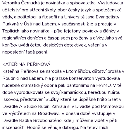
Veronika Černucká je novinářka a spisovatelka. Vystudovala
učitelství pro střední školy, obor český jazyk a společenské
vědy, a politologii a filosofii na Universitě Jana Evangelisty
Purkyně v Ústí nad Labem, v současnosti žije a pracuje v
Teplicích jako novinářka – píše fejetony, povídky a články v
regionálních denících a časopisech pro ženy a dívky. Jako své
koníčky uvádí četbu klasických detektivek, vaření a v
neposlední řadě psaní.
KATEŘINA PEŘINOVÁ
Kateřina Peřinová se narodila v Litoměřicích, dětství prožila v
Roudnici nad Labem. Na pražské konzervatoři vystudovala
hudebně dramatický obor a pak pantomimu na HAMU. V té
době vyprodukovala se svojí kamarádkou, herečkou Klárou
Issovou, představení Služky, které se úspěšně hrálo 5 let v
Divadle A Studio Rubín. Zahrála si v Divadle pod Palmovkou
ve Výstřelech na Broadwayi. V dnešní době vystupuje v
Divadle Radka Brzobohatého, kde ji můžeme vidět v pěti
inscenacích. Hodně se věnuje dabingu. Na televizních