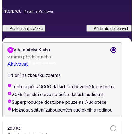
Interpret
Kateřina Peřinová
Poslouchat ukázku
Přidat do oblíbených
V Audioteka Klubu
v rámci předplatného
Aktivovat
14 dní na zkoušku zdarma
Tento a přes 3000 dalších titulů volně k poslechu
20% členská sleva na tisíce dalších audioknih
Superprodukce dostupné pouze na Audiotéce
Možnost sdílení zakoupených audioknih s rodinou
299 Kč