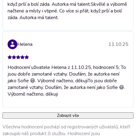
když prší a bolí záda. Autorka má talent.
Skvělé a výborně
načtenė a místy i vtipné. Co více si přát, když prší a bolí
záda. Autorka má talent.
Helena
11.10.25
Hodnocení uživatele Helena z 11.10.25, hodnocení 5; To
jsou dobře zamotané vztahy. Doufám, že autorka není
jako Sofie 😆. Výbornĕ načteno, dĕkuji
To jsou dobře
zamotané vztahy. Doufám, že autorka není jako Sofie 😆.
Výbornĕ načteno, dĕkuji
Zobrazit vše
Všechna hodnocení pochází od registrovaných uživatelů, kteří
zakoupili náš produkt či službu. Hodnocení jsou