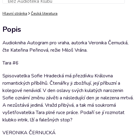
Bez Audioteka Klubu
Přidat do košíku
Hlavní stránka
Česká literatura
Popis
Audiokniha Autogram pro vraha, autorka Veronika Černucká,
čte Kateřina Peřinová, režie Miloš Vrána.
Tara #6
Spisovatelka Sofie Hradecká má přezdívku Královna
romantických příběhů. Čtenářky ji zbožňují, její příbuzní a
kolegové nenávidí. V den oslavy svých kulatých narozenin
Sofie oznámí změnu závěti a následující den je nalezena mrtvá.
A nezůstává jediná. Vražd přibývá, a tak má soukromá
vyšetřovatelka Tara plné ruce práce. Podaří se jí rozmotat
klubko intrik, lží a falešných stop?
VERONIKA ČERNUCKÁ