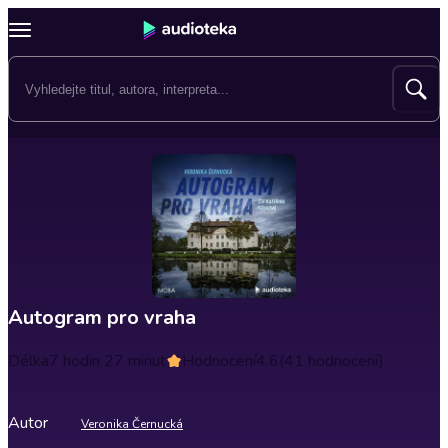
Autogram pro vraha
Délka
7 hodin 27 minut
Hodnocení
4.6
(41 hodnocení)
Autor
Veronika Černucká