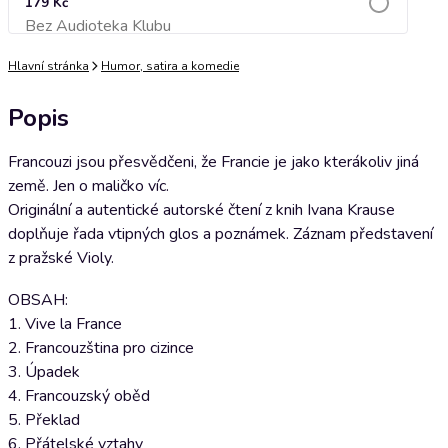
179 Kč
Bez Audioteka Klubu
Přidat do košíku
Hlavní stránka
Humor, satira a komedie
Popis
Francouzi jsou přesvědčeni, že Francie je jako kterákoliv jiná
země. Jen o maličko víc.
Originální a autentické autorské čtení z knih Ivana Krause
doplňuje řada vtipných glos a poznámek. Záznam představení
z pražské Violy.
OBSAH:
1. Vive la France
2. Francouzština pro cizince
3. Úpadek
4. Francouzský oběd
5. Překlad
6. Přátelské vztahy