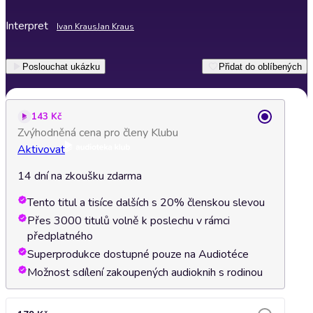
Interpret
Ivan Kraus
Jan Kraus
Poslouchat ukázku
Přidat do oblíbených
143 Kč
Zvýhodněná cena pro členy Klubu
Aktivovat
14 dní na zkoušku zdarma
Tento titul a tisíce dalších s 20% členskou slevou
Přes 3000 titulů volně k poslechu v rámci
předplatného
Superprodukce dostupné pouze na Audiotéce
Možnost sdílení zakoupených audioknih s rodinou