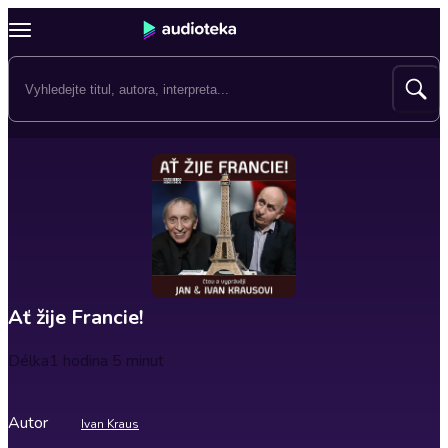
Ať žije Francie!
Délka
1 hodina 5 minut
Autor
Ivan Kraus