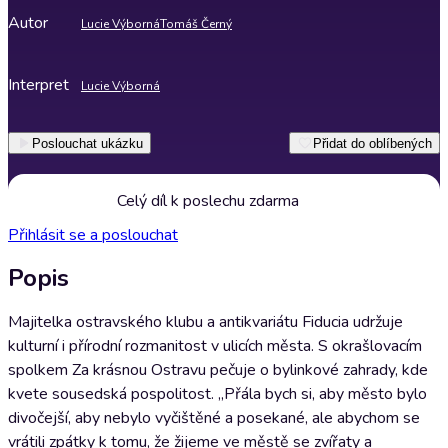
Autor
Lucie Výborná
Tomáš Černý
Interpret
Lucie Výborná
Poslouchat ukázku
Přidat do oblíbených
Celý díl k poslechu zdarma
Přihlásit se a poslouchat
Popis
Majitelka ostravského klubu a antikvariátu Fiducia udržuje
kulturní i přírodní rozmanitost v ulicích města. S okrašlovacím
spolkem Za krásnou Ostravu pečuje o bylinkové zahrady, kde
kvete sousedská pospolitost. „Přála bych si, aby město bylo
divočejší, aby nebylo vyčištěné a posekané, ale abychom se
vrátili zpátky k tomu, že žijeme ve městě se zvířaty a