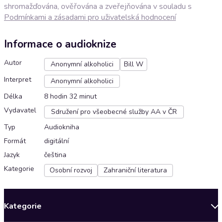
shromažďována, ověřována a zveřejňována v souladu s
Podmínkami a zásadami pro uživatelská hodnocení
Informace o audioknize
Autor
Anonymní alkoholici
Bill W
Interpret
Anonymní alkoholici
Délka
8 hodin 32 minut
Vydavatel
Sdružení pro všeobecné služby AA v ČR
Typ
Audiokniha
Formát
digitální
Jazyk
čeština
Kategorie
Osobní rozvoj
Zahraniční literatura
Kategorie