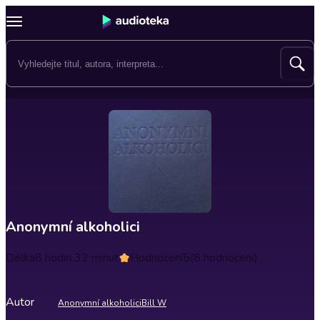
Anonymní alkoholici
Délka
8 hodin 32 minut
Hodnocení
5
(8 hodnocení)
Autor
Anonymní alkoholici
Bill W