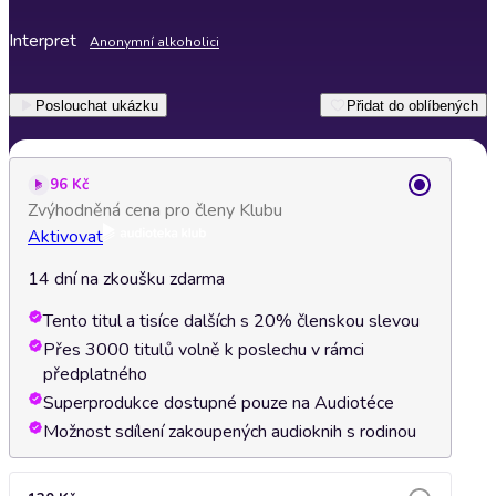
Interpret
Anonymní alkoholici
Poslouchat ukázku
Přidat do oblíbených
96 Kč
Zvýhodněná cena pro členy Klubu
Aktivovat
14 dní na zkoušku zdarma
Tento titul a tisíce dalších s 20% členskou slevou
Přes 3000 titulů volně k poslechu v rámci
předplatného
Superprodukce dostupné pouze na Audiotéce
Možnost sdílení zakoupených audioknih s rodinou