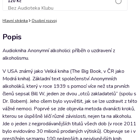
120 Kč
Bez Audioteka Klubu
Přidat do košíku
Hlavní stránka
Osobní rozvoj
Popis
Audiokniha Anonymní alkoholici: příběh o uzdravení z
alkoholismu.
V USA známý jako Velká kniha (The Big Book, v ČR jako
Modrá kniha). Základní text společenství Anonymních
alkoholiků, který v roce 1939 s pomocí více než sta prvních
členů sepsal Bill W, jeden ze dvou „otců zakladatelů“ (spolu s
Dr. Bobem). Jeho cílem bylo vysvětlit, jak se lze uzdravit z této
vážné nemoci. Poprvé se zde objevila metoda dvanácti kroků,
kterou se úspěšně léčí různé závislosti, nejen ta na alkoholu.
Jde o jeden z nejprodávanějších titulů všech dob (v roce 2011
bylo evidováno 30 milionů prodaných výtisků). Objevuje se i v
prestižním seznamu 100 nejlepších a nejvlivnějších knih