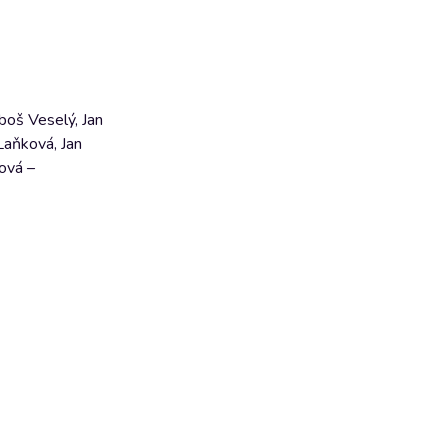
boš Veselý, Jan
Laňková, Jan
ová –