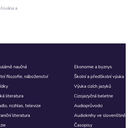
ěřována a
ulárně naučná
Ekonomie a byznys
tní filozofie, náboženství
Školní a předškolní výuka
ídky
Výuka cizích jazyků
á literatura
Cizojazyčná beletrie
dlo, rozhlas, televize
Audioprůvodci
aniční literatura
Audioknihy ve slovenštině
zie
Časopisy