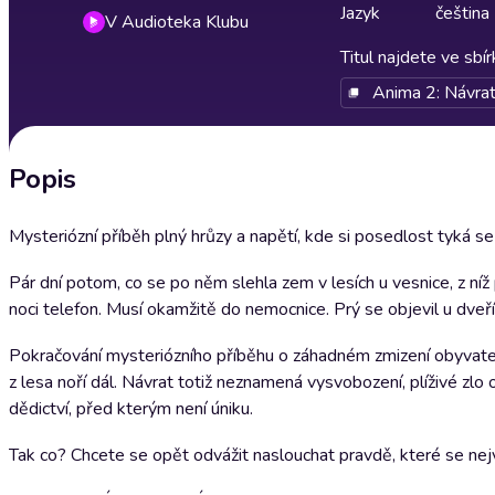
Jazyk
čeština
V Audioteka Klubu
Titul najdete ve sbí
Anima 2: Návrat 
Popis
Mysteriózní příběh plný hrůzy a napětí, kde si posedlost tyká s
Pár dní potom, co se po něm slehla zem v lesích u vesnice, z níž
noci telefon. Musí okamžitě do nemocnice. Prý se objevil u dveř
Pokračování mysteriózního příběhu o záhadném zmizení obyvate
z lesa noří dál. Návrat totiž neznamená vysvobození, plíživé zlo 
dědictví, před kterým není úniku.
Tak co? Chcete se opět odvážit naslouchat pravdě, které se nejv