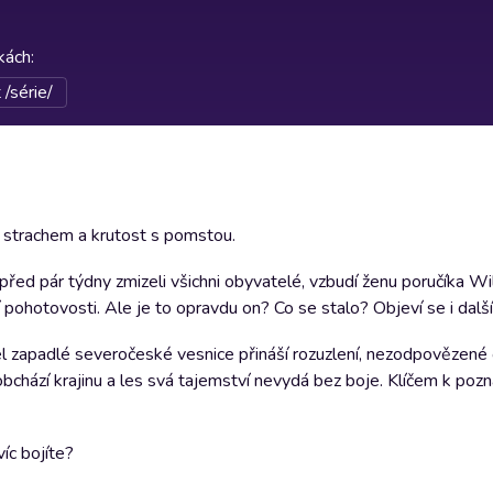
rkách
:
/série/
e strachem a krutost s pomstou.
 před pár týdny zmizeli všichni obyvatelé, vzbudí ženu poručíka Wi
í pohotovosti. Ale je to opravdu on? Co se stalo? Objeví se i dal
l zapadlé severočeské vesnice přináší rozuzlení, nezodpovězené
obchází krajinu a les svá tajemství nevydá bez boje. Klíčem k pozná
íc bojíte?