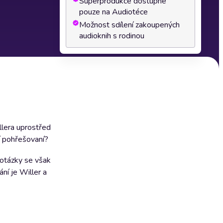
Superprodukce dostupné
pouze na Audiotéce
Možnost sdílení zakoupených
audioknih s rodinou
llera uprostřed
ší pohřešovaní?
 otázky se však
ní je Willer a