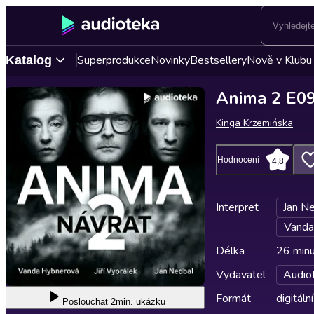
Superprodukce
Novinky
Bestsellery
Nově v Klubu
Katalog
Anima 2 E0
Kinga Krzemińska
Hodnocení
4,8
Interpret
Jan N
Vanda
Délka
26 min
Vydavatel
Audio
Formát
digitální
Poslouchat
2min. ukázku