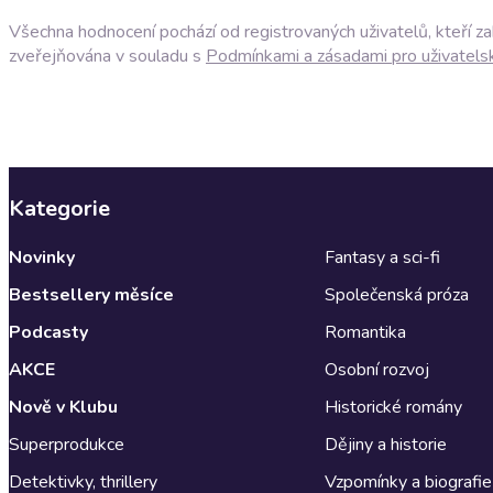
Všechna hodnocení pochází od registrovaných uživatelů, kteří z
zveřejňována v souladu s
Podmínkami a zásadami pro uživatels
Kategorie
Novinky
Fantasy a sci-fi
Bestsellery měsíce
Společenská próza
Podcasty
Romantika
AKCE
Osobní rozvoj
Nově v Klubu
Historické romány
Superprodukce
Dějiny a historie
Detektivky, thrillery
Vzpomínky a biografie