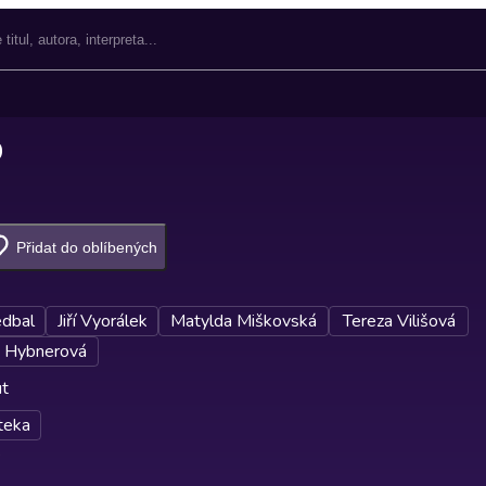
9
Přidat do oblíbených
edbal
Jiří Vyorálek
Matylda Miškovská
Tereza Vilišová
 Hybnerová
ut
teka