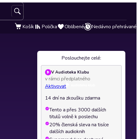
Košík
Polička
Oblíbené
Nedávno přehrávané
Poslouchejte celé:
V Audioteka Klubu
v rámci předplatného
Aktivovat
14 dní na zkoušku zdarma
Tento a přes 3000 dalších
titulů volně k poslechu
20% členská sleva na tisíce
dalších audioknih