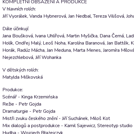
KOMPLETNÍ OBSAZENÍ A PRODUKCE
V hlavních rolích:
Jiří Vyorálek, Vanda Hybnerová, Jan Nedbal, Tereza Vilišová, Jo
Dále účinkují:
Jana Boušková, Ivana Uhlířová, Martin Myšička, Dana Černá, Lad
Holík, Ondřej Malý, Leoš Noha, Karolína Baranová, Jan Battěk, 
Horák, Radúz Mácha, Jan Meduna, Marta Menes, Jaromíra Mílová,
Nejezchlebová, Jiří Wohanka
V dětských rolích:
Matylda Miškovská
Produkce:
Scénář - Kinga Krzemińska
Režie - Petr Gojda
Dramaturgie - Petr Gojda
Mistři zvuku českého znění - Jiří Suchánek, Miloš Kot
Mix dialogů a postprodukce - Kamil Sajewicz, Stereotyp studio
Hudba - Wojciech Błażejczyk