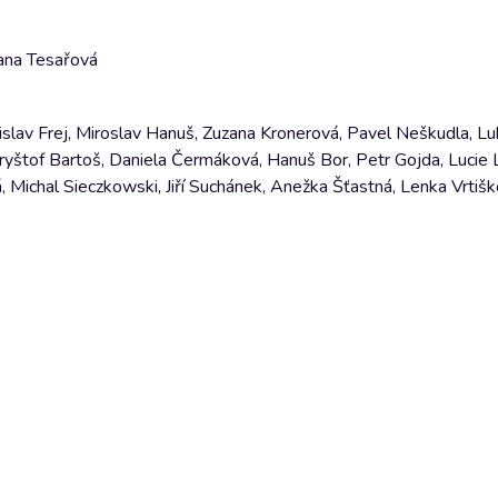
hana Tesařová
islav Frej, Miroslav Hanuš, Zuzana Kronerová, Pavel Neškudla, Lu
Kryštof Bartoš, Daniela Čermáková, Hanuš Bor, Petr Gojda, Lucie 
 Michal Sieczkowski, Jiří Suchánek, Anežka Šťastná, Lenka Vrtišk