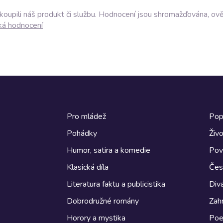
akoupili náš produkt či službu. Hodnocení jsou shromažďována, ov
ká hodnocení
Pro mládež
Pop
Pohádky
Živo
Humor, satira a komedie
Pov
Klasická díla
Česk
Literatura faktu a publicistika
Diva
Dobrodružné romány
Zahr
Horory a mystika
Poe