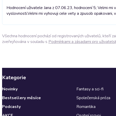
Hodnocení uživatele Jana z 07.06.23, hodnocení 5; Velmi mi v
vyslovnosti.
Velmi mi vyhovuji cele vety a zpusob opakovani, v
Všechna hodnocení pochází od registrovaných uživatelů, kteří z
zveřejňována v souladu s
Podmínkami a zásadami pro uživatels
Kategorie
Novinky
Fantasy a sci-fi
Bestsellery měsíce
Společenská próza
Podcasty
Romantika
AKCE
Osobní rozvoj