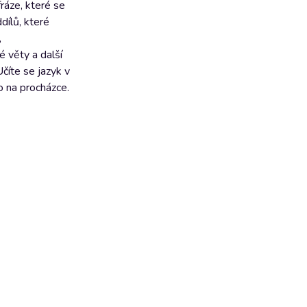
ráze, které se
dílů, které
,
 věty a další
číte se jazyk v
o na procházce.