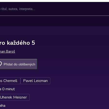
pro každého 5
man Baroš
Přidat do oblíbených
s Chernell
Pavel Leicman
a 0 minut
 Uherek Meisner
iha