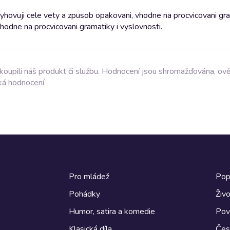
yhovuji cele vety a zpusob opakovani, vhodne na procvicovani gra
hodne na procvicovani gramatiky i vyslovnosti.
akoupili náš produkt či službu. Hodnocení jsou shromažďována, ov
ká hodnocení
Pro mládež
Pop
Pohádky
Živo
Humor, satira a komedie
Pov
Klasická díla
Česk