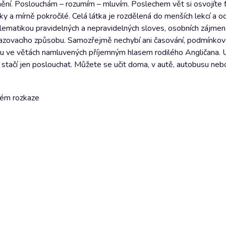
znění. Poslouchám – rozumím – mluvím. Poslechem vět si osvojíte f
ky a mírně pokročilé. Celá látka je rozdělená do menších lekcí a od
ematikou pravidelných a nepravidelných sloves, osobních zájmen
azovacího způsobu. Samozřejmě nechybí ani časování, podmínkové
iku ve větách namluvených příjemným hlasem rodilého Angličana. U
stačí jen poslouchat. Můžete se učit doma, v autě, autobusu neb
mém rozkaze