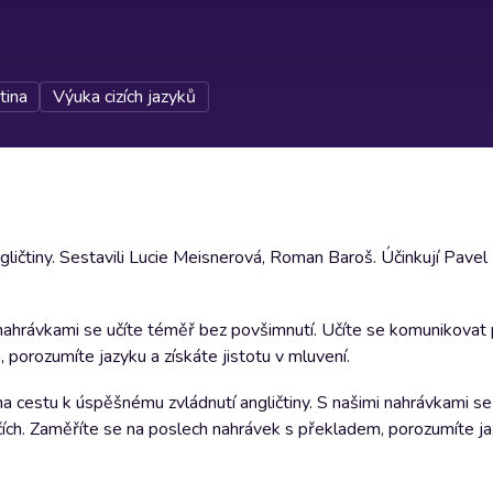
tina
Výuka cizích jazyků
gličtiny. Sestavili Lucie Meisnerová, Roman Baroš. Účinkují Pavel
i nahrávkami se učíte téměř bez povšimnutí. Učíte se komunikova
 porozumíte jazyku a získáte jistotu v mluvení.
na cestu k úspěšnému zvládnutí angličtiny. S našimi nahrávkami se
ích. Zaměříte se na poslech nahrávek s překladem, porozumíte ja