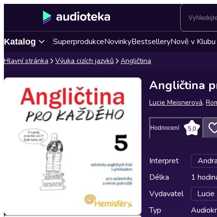
Superprodukce
Novinky
Bestsellery
Nově v Klubu
Katalog
Hlavní stránka
Výuka cizích jazyků
Angličtina
Angličtina 
Lucie Meisnerová
,
Ro
Hodnocení
5,0
Interpret
Andra
Délka
1 hodin
Vydavatel
Lucie
Typ
Audiokn