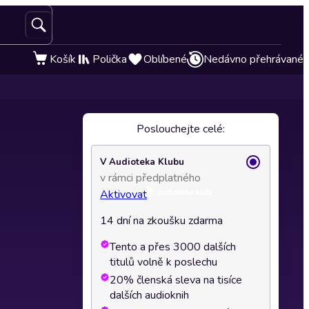
Košík
Polička
Oblíbené
Nedávno přehrávané
Poslouchejte celé:
V Audioteka Klubu
v rámci předplatného
Aktivovat
14 dní na zkoušku zdarma
Tento a přes 3000 dalších
titulů volně k poslechu
20% členská sleva na tisíce
dalších audioknih