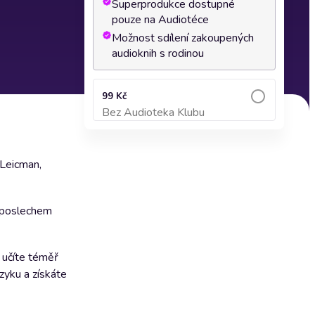
Superprodukce dostupné
pouze na Audiotéce
Možnost sdílení zakoupených
audioknih s rodinou
99 Kč
Bez Audioteka Klubu
Přidat do košíku
 Leicman,
t poslechem
 učíte téměř
zyku a získáte