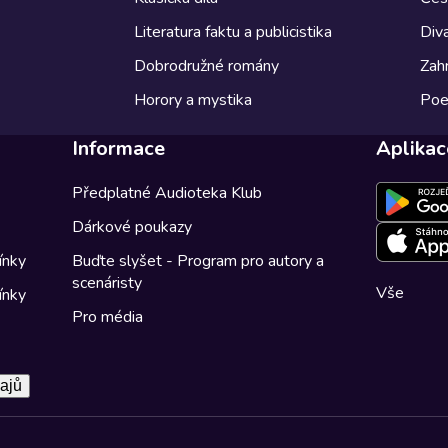
Literatura faktu a publicistika
Diva
Dobrodružné romány
Zahr
Horory a mystika
Poe
Informace
Aplikac
Předplatné Audioteka Klub
Dárkové poukazy
ínky
Buďte slyšet - Program pro autory a
scenáristy
Vše
ínky
Pro média
ajů