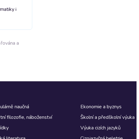
matiky i
ěřována a
ulárně naučná
Ekonomie a byznys
tní filozofie, náboženství
Školní a předškolní výuka
ídky
Výuka cizích jazyků
á literatura
Cizojazyčná beletrie