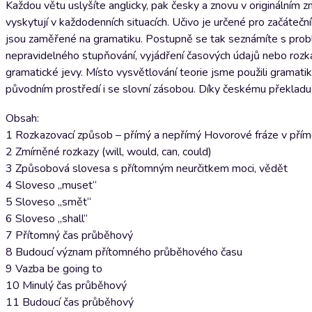
Každou větu uslyšíte anglicky, pak česky a znovu v originálním 
vyskytují v každodenních situacích. Učivo je určené pro začáteční
jsou zaměřené na gramatiku. Postupně se tak seznámíte s probl
nepravidelného stupňování, vyjádření časových údajů nebo rozk
gramatické jevy. Místo vysvětlování teorie jsme použili gramat
původním prostředí i se slovní zásobou. Díky českému překladu 
Obsah:
1 Rozkazovací způsob – přímý a nepřímý Hovorové fráze v pří
2 Zmírněné rozkazy (will, would, can, could)
3 Způsobová slovesa s přítomným neurčitkem moci, vědět
4 Sloveso „muset“
5 Sloveso „smět“
6 Sloveso „shall“
7 Přítomný čas průběhový
8 Budoucí význam přítomného průběhového času
9 Vazba be going to
10 Minulý čas průběhový
11 Budoucí čas průběhový