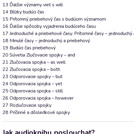
13 Ďalšie významy viet s will
14 Blízky budúci čas
15 Prítomný priebehový čas s budúcim významom
16 Ďalšie spôsoby vyjadrenia budúceho času
17 Jednoduché a priebehové časy. Prítomné časy – jednoduchý 
18 Minulé časy – jednoduchý a priebehový
19 Budúci čas priebehový
20 Súvetia Zlučovacie spojky – and
21 Zlučovacia spojka – as well
22 Zlučovacia spojka – both
23 Odporovacie spojky – but
24 Odporovacia spojka – yet
25 Odporovacia spojka – still
26 Odporovacia spojka – however
27 Rozlučovacie spojky
28 Príčinné a dôsledkové spojky
Jak audioknihu poslouchat?