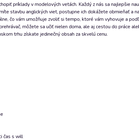
hopiť príklady v modelových vetách. Každý z nás sa najlepšie nau
domíte stavbu anglických viet, postupne ich dokážete obmieňať a 
álne, čo vám umožňuje zvoliť si tempo, ktoré vám vyhovuje a pod
rehrávač, môžete sa učiť nielen doma, ale aj cestou do práce ale
skom trhu získate jedinečný obsah za skvelú cenu.
se
 čas s will