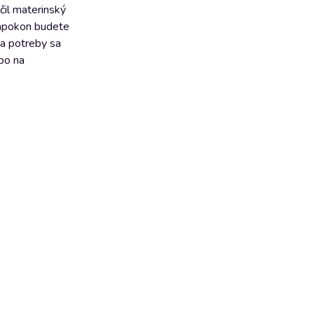
čil materinský
napokon budete
ľa potreby sa
bo na