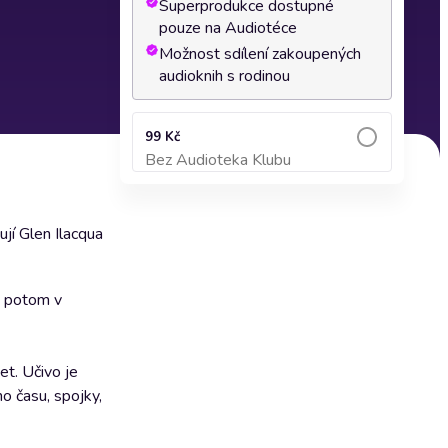
Superprodukce dostupné
pouze na Audiotéce
Možnost sdílení zakoupených
audioknih s rodinou
99 Kč
Bez Audioteka Klubu
Přidat do košíku
jí Glen Ilacqua
y, potom v
et. Učivo je
o času, spojky,