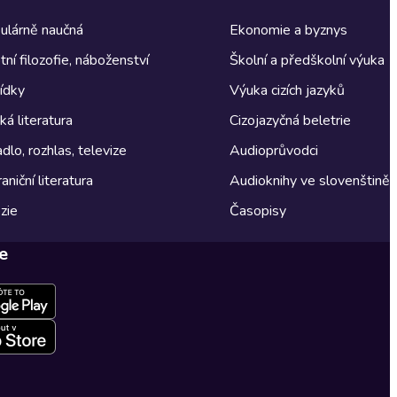
ulárně naučná
Ekonomie a byznys
tní filozofie, náboženství
Školní a předškolní výuka
ídky
Výuka cizích jazyků
á literatura
Cizojazyčná beletrie
dlo, rozhlas, televize
Audioprůvodci
aniční literatura
Audioknihy ve slovenštině
zie
Časopisy
e