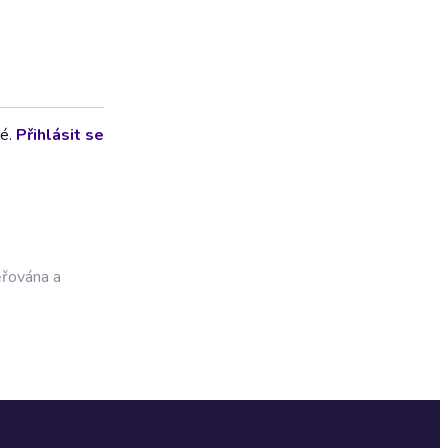
lé.
Přihlásit se
ěřována a