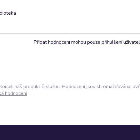
udioteka
Přidat hodnocení mohou pouze přihlášení uživate
akoupili náš produkt či službu. Hodnocení jsou shromažďována, ov
ká hodnocení