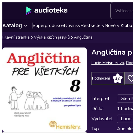
Superprodukce
Novinky
Bestsellery
Nově v Klubu
Katalog
Hlavní stránka
Výuka cizích jazyků
Angličtina
Angličtina p
Lucie Meisnerová
,
Ro
Hodnocení
4,0
Interpret
Glen I
Délka
1 hodin
Vydavatel
Lucie
Typ
Audiokn