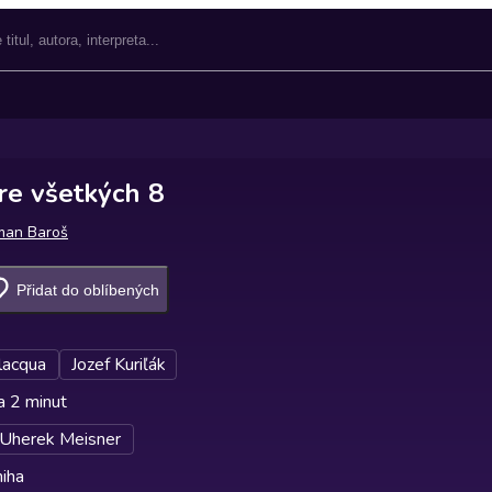
re všetkých 8
man Baroš
Přidat do oblíbených
lacqua
Jozef Kuriľák
a 2 minut
 Uherek Meisner
iha