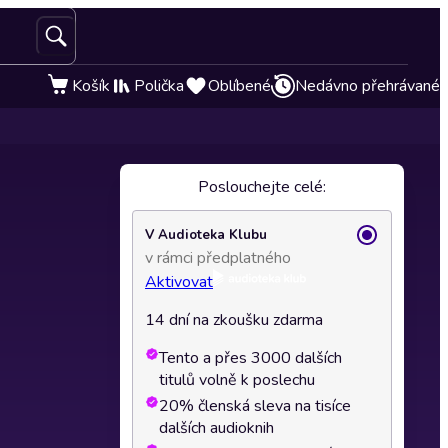
Košík
Polička
Oblíbené
Nedávno přehrávané
Poslouchejte celé:
V Audioteka Klubu
v rámci předplatného
Aktivovat
14 dní na zkoušku zdarma
Tento a přes 3000 dalších
titulů volně k poslechu
20% členská sleva na tisíce
dalších audioknih