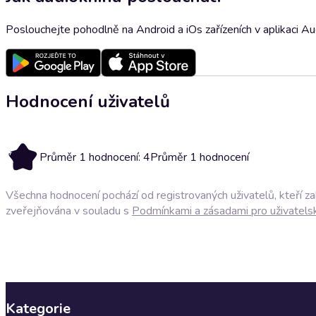
Poslouchejte pohodlně na Android a iOs zařízeních v aplikaci A
Hodnocení uživatelů
4
Průměr 1 hodnocení: 4
Průměr 1 hodnocení
Všechna hodnocení pochází od registrovaných uživatelů, kteří z
zveřejňována v souladu s
Podmínkami a zásadami pro uživatels
Kategorie