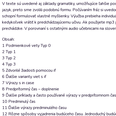
V texte sú uvedené aj základy gramatiky, umožňujúce ľahšie poc
jazyk, preto sme zvolili podobnú formu. Počúvaním fráz si uve
schopní formulovať vlastné myšlienky. Výučba prebieha individu
kedykoľvek vrátiť k predchádzajúcemu učivu. Ak použijete mp3 p
prechádzke. V porovnaní s ostatnými audio učebnicami na sloven
Obsah:
1 Podmienkové vety Typ 0
2 Typ 1
3 Typ 2
4 Typ 3
5 Zdvorilé žiadosti pomocou if
6 Ďalšie varianty viet s if
7 Výrazy s in case
8 Predprítomný čas – doplnenie
9 Ďalšie príklady a často používané výrazy v predprítomnom ča
10 Predminulý čas
11 Ďalšie výrazy predminulého času
12 Rôzne spôsoby vyjadrenia budúceho času. Jednoduchý budúci