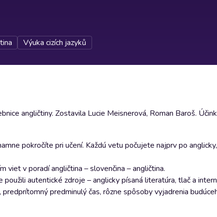
tina
Výuka cizích jazyků
ebnice angličtiny. Zostavila Lucie Meisnerová, Roman Baroš. Účinku
znamne pokročíte pri učení. Každú vetu počujete najprv po anglick
iet v poradí angličtina – slovenčina – angličtina.
oužili autentické zdroje – anglicky písaná literatúra, tlač a intern
, predprítomný predminulý čas, rôzne spôsoby vyjadrenia budúceh