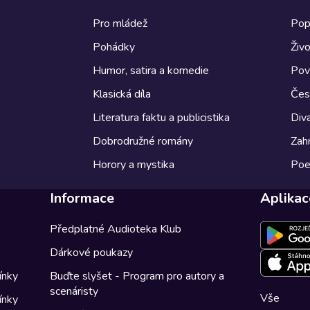
Pro mládež
Pop
Pohádky
Živo
Humor, satira a komedie
Pov
Klasická díla
Česk
Literatura faktu a publicistika
Diva
Dobrodružné romány
Zahr
Horory a mystika
Poe
Informace
Aplikac
Předplatné Audioteka Klub
Dárkové poukazy
ínky
Buďte slyšet - Program pro autory a
scenáristy
Vše
ínky