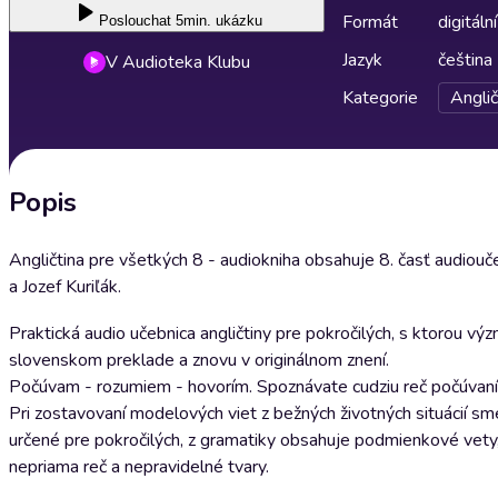
Formát
digitální
Poslouchat
5min. ukázku
Jazyk
čeština
V Audioteka Klubu
Kategorie
Anglič
Popis
Angličtina pre všetkých 8 - audiokniha obsahuje 8. časť audiouč
a Jozef Kuriľák.
Praktická audio učebnica angličtiny pre pokročilých, s ktorou vý
slovenskom preklade a znovu v originálnom znení.
Počúvam - rozumiem - hovorím. Spoznávate cudziu reč počúvaním v
Pri zostavovaní modelových viet z bežných životných situácií sme p
určené pre pokročilých, z gramatiky obsahuje podmienkové vety
nepriama reč a nepravidelné tvary.