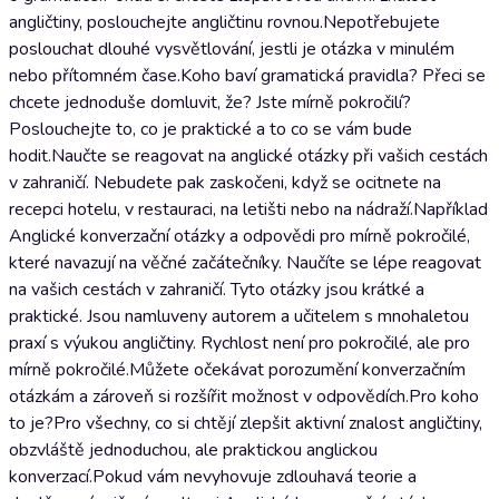
angličtiny, poslouchejte angličtinu rovnou.Nepotřebujete
poslouchat dlouhé vysvětlování, jestli je otázka v minulém
nebo přítomném čase.Koho baví gramatická pravidla? Přeci se
chcete jednoduše domluvit, že? Jste mírně pokročilí?
Poslouchejte to, co je praktické a to co se vám bude
hodit.Naučte se reagovat na anglické otázky při vašich cestách
v zahraničí. Nebudete pak zaskočeni, když se ocitnete na
recepci hotelu, v restauraci, na letišti nebo na nádraží.Například
Anglické konverzační otázky a odpovědi pro mírně pokročilé,
které navazují na věčné začátečníky. Naučíte se lépe reagovat
na vašich cestách v zahraničí. Tyto otázky jsou krátké a
praktické. Jsou namluveny autorem a učitelem s mnohaletou
praxí s výukou angličtiny. Rychlost není pro pokročilé, ale pro
mírně pokročilé.Můžete očekávat porozumění konverzačním
otázkám a zároveň si rozšířit možnost v odpovědích.Pro koho
to je?Pro všechny, co si chtějí zlepšit aktivní znalost angličtiny,
obzvláště jednoduchou, ale praktickou anglickou
konverzací.Pokud vám nevyhovuje zdlouhavá teorie a