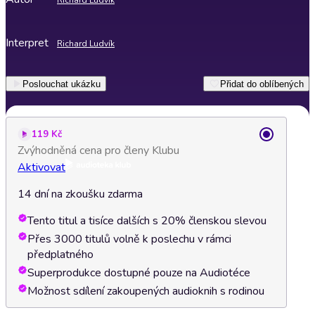
Richard Ludvík
Interpret
Richard Ludvík
Poslouchat ukázku
Přidat do oblíbených
119 Kč
Zvýhodněná cena pro členy Klubu
Aktivovat
14 dní na zkoušku zdarma
Tento titul a tisíce dalších s 20% členskou slevou
Přes 3000 titulů volně k poslechu v rámci
předplatného
Superprodukce dostupné pouze na Audiotéce
Možnost sdílení zakoupených audioknih s rodinou