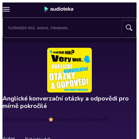
Anglické konverzační otázky a odpovědi pro
mírně pokročilé
Délka
2 hodin 0 minut
Hodnocení
5
(2 hodnocení)
Autor