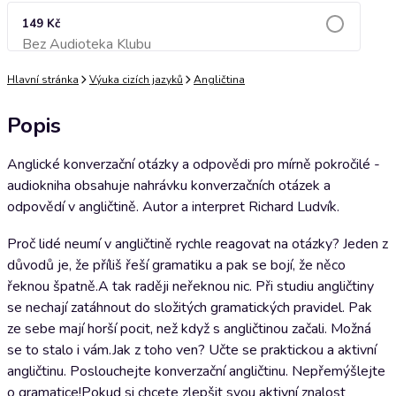
149 Kč
Bez Audioteka Klubu
Přidat do košíku
Hlavní stránka
Výuka cizích jazyků
Angličtina
Popis
Anglické konverzační otázky a odpovědi pro mírně pokročilé -
audiokniha obsahuje nahrávku konverzačních otázek a
odpovědí v angličtině. Autor a interpret Richard Ludvík.
Proč lidé neumí v angličtině rychle reagovat na otázky? Jeden z
důvodů je, že příliš řeší gramatiku a pak se bojí, že něco
řeknou špatně.A tak raději neřeknou nic. Při studiu angličtiny
se nechají zatáhnout do složitých gramatických pravidel. Pak
ze sebe mají horší pocit, než když s angličtinou začali. Možná
se to stalo i vám.Jak z toho ven? Učte se praktickou a aktivní
angličtinu. Poslouchejte konverzační angličtinu. Nepřemýšlejte
o gramatice!Pokud si chcete zlepšit svou aktivní znalost