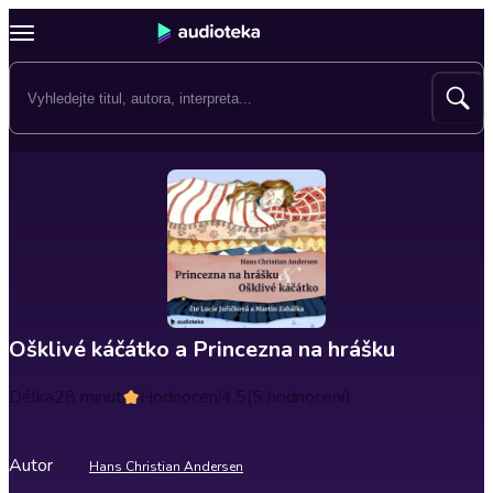
Ošklivé káčátko a Princezna na hrášku
Délka
28 minut
Hodnocení
4.5
(5 hodnocení)
Autor
Hans Christian Andersen