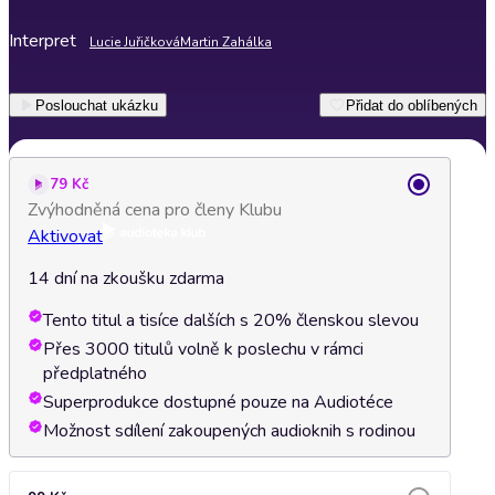
Interpret
Lucie Juřičková
Martin Zahálka
Poslouchat ukázku
Přidat do oblíbených
79 Kč
Zvýhodněná cena pro členy Klubu
Aktivovat
14 dní na zkoušku zdarma
Tento titul a tisíce dalších s 20% členskou slevou
Přes 3000 titulů volně k poslechu v rámci
předplatného
Superprodukce dostupné pouze na Audiotéce
Možnost sdílení zakoupených audioknih s rodinou