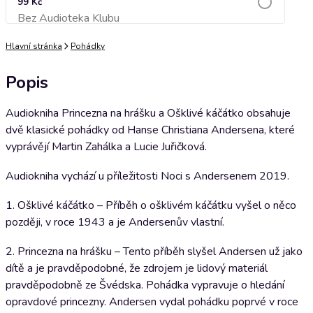
99 Kč
Bez Audioteka Klubu
Přidat do košíku
Hlavní stránka
Pohádky
Popis
Audiokniha Princezna na hrášku a Ošklivé káčátko obsahuje
dvě klasické pohádky od Hanse Christiana Andersena, které
vyprávějí Martin Zahálka a Lucie Juřičková.
Audiokniha vychází u příležitosti Noci s Andersenem 2019.
1. Ošklivé káčátko – Příběh o ošklivém káčátku vyšel o něco
později, v roce 1943 a je Andersenův vlastní.
2. Princezna na hrášku – Tento příběh slyšel Andersen už jako
dítě a je pravděpodobné, že zdrojem je lidový materiál
pravděpodobně ze Švédska. Pohádka vypravuje o hledání
opravdové princezny. Andersen vydal pohádku poprvé v roce